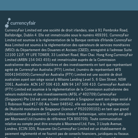
CurrencyFair Limited est une société de droit irlandais, sise à 91 Pembroke Road,
Ballsbridge, Dublin 4. Elle est immatriculée sous le numéro 469391. CurrencyFair
Limited est soumise à la réglementation de la Banque centrale d'Irlande.CurencyFair
Asia Limited est soumis à la réglementation des opérateurs de services monétaires
(MSO) du Département des Douanes et Accises (C&ED), enregistré à l'adresse Suite
12100 12/F, YF LIFE TOWER, 33 Lockhart Road, Wan Chai. Hong Kong.CurrencyFair
Limited (ARBN 154 043 455) est immatriculée auprès de la Commission
australienne des valeurs mobilières et des investissements en tant que représentant
agréé de CurrencyFair Australia (PTY) Limited, (numéro de représentant AFS
00041945000).CurrencyFair Australia (PTY) Limited est une société de droit
australien ayant son siège social à Milsons Landing Level 5, 6 Glen Street, NSW
2061, Australie. ACN 147 506 410, ABN 94 147 506 410. CurrencyFair Australia
(PTY) Limited est soumise à la réglementation de la Commission australienne des
valeurs mobilières et des investissements (AFSL n° 402709).CurrencyFair
(Singapore) Pte Ltd est une société constituée à Singapour ayant son siège social à
1 Robinson Road #17-00 Aia Tower 048542, elle est soumise à la réglementation
de l'Autorité monétaire de Singapour (licence n° PS20200102) en tant que grand
établissement de paiement.Si vous êtes résident britannique, votre compte est géré
par Moorwand Ltd (numéro de référence FCA 900709). Toute communication
relative au compte peut être envoyée à Moorwand Ltd, Fora, 3 Lloyds Avenue,
Londres, EC3N 3DS, Royaume-Uni.CurrencyFair Limited est un établissement de
paiement réglementé et ne fournit pas de conseils financiers, juridiques ou fiscaux.