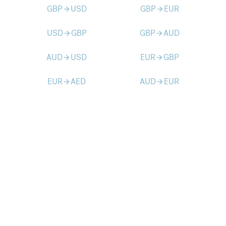
GBP
USD
GBP
EUR
arrow_forward
arrow_forward
USD
GBP
GBP
AUD
arrow_forward
arrow_forward
AUD
USD
EUR
GBP
arrow_forward
arrow_forward
EUR
AED
AUD
EUR
arrow_forward
arrow_forward