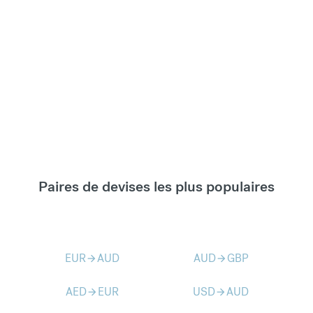
Paires de devises les plus populaires
EUR
AUD
AUD
GBP
arrow_forward
arrow_forward
AED
EUR
USD
AUD
arrow_forward
arrow_forward