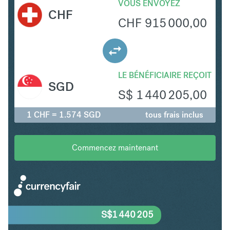
VOUS ENVOYEZ
CHF
CHF
915 000,00
LE BÉNÉFICIAIRE REÇOIT
SGD
S$
1 440 205,00
1 CHF = 1.574 SGD
tous frais inclus
Commencez maintenant
S$
1 440 205