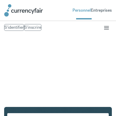
Personnel
Entreprises
S'identifier
S'inscrire
CHF en SGD
Convertir Franc suisse en Dollar de Singapour