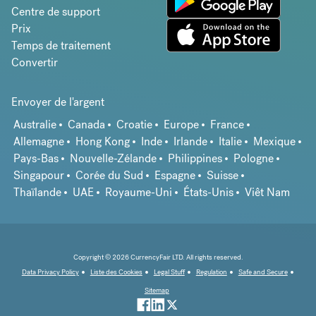
Centre de support
Prix
Temps de traitement
Convertir
Envoyer de l'argent
Australie
Canada
Croatie
Europe
France
Allemagne
Hong Kong
Inde
Irlande
Italie
Mexique
Pays-Bas
Nouvelle-Zélande
Philippines
Pologne
Singapour
Corée du Sud
Espagne
Suisse
Thaïlande
UAE
Royaume-Uni
États-Unis
Viêt Nam
Copyright © 2026 CurrencyFair LTD. All rights reserved.
Data Privacy Policy
Liste des Cookies
Legal Stuff
Regulation
Safe and Secure
Sitemap