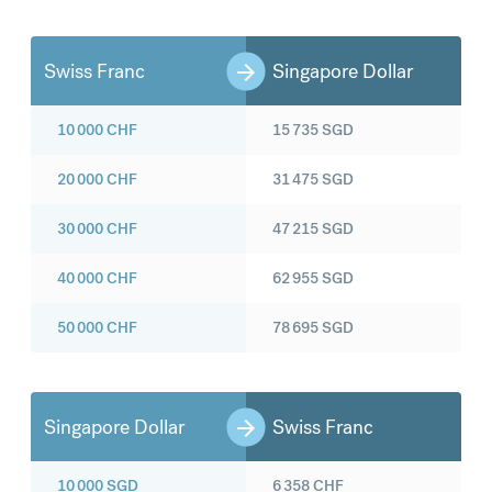
Swiss Franc
Singapore Dollar
10 000
CHF
15 735
SGD
20 000
CHF
31 475
SGD
30 000
CHF
47 215
SGD
40 000
CHF
62 955
SGD
50 000
CHF
78 695
SGD
Singapore Dollar
Swiss Franc
10 000
SGD
6 358
CHF