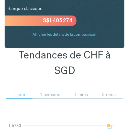
Banque classique
S$
1 405 274
Afficher les détails de la comparaison
Tendances de CHF à
SGD
1 jour
1 semaine
1 mois
3 mois
1.5750