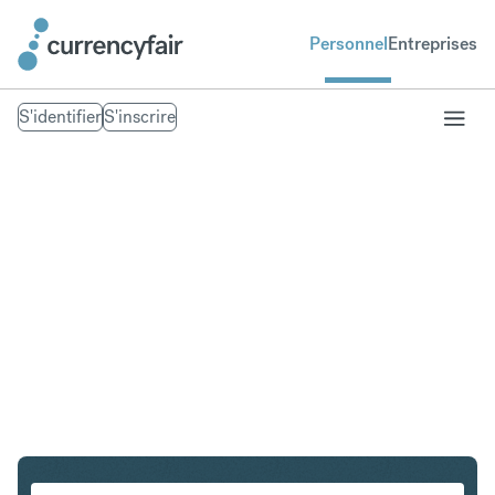
Personnel
Entreprises
S'identifier
S'inscrire
CHF en SGD
Convertir Franc suisse en Dollar de Singapour