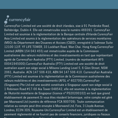
CurrencyFair Limited est une société de droit irlandais, sise à 91 Pembroke Road,
Ballsbridge, Dublin 4. Elle est immatriculée sous le numéro 469391. CurrencyFair
Limited est soumise à la réglementation de la Banque centrale d'Irlande.CurencyFair
Asia Limited est soumis à la réglementation des opérateurs de services monétaires
(MSO) du Département des Douanes et Accises (C&ED), enregistré à l'adresse Suite
12100 12/F, YF LIFE TOWER, 33 Lockhart Road, Wan Chai. Hong Kong.CurrencyFair
Limited (ARBN 154 043 455) est immatriculée auprès de la Commission
australienne des valeurs mobilières et des investissements en tant que représentant
agréé de CurrencyFair Australia (PTY) Limited, (numéro de représentant AFS
00041945000).CurrencyFair Australia (PTY) Limited est une société de droit
australien ayant son siège social à Milsons Landing Level 5, 6 Glen Street, NSW
2061, Australie. ACN 147 506 410, ABN 94 147 506 410. CurrencyFair Australia
(PTY) Limited est soumise à la réglementation de la Commission australienne des
valeurs mobilières et des investissements (AFSL n° 402709).CurrencyFair
(Singapore) Pte Ltd est une société constituée à Singapour ayant son siège social à
1 Robinson Road #17-00 Aia Tower 048542, elle est soumise à la réglementation
de l'Autorité monétaire de Singapour (licence n° PS20200102) en tant que grand
établissement de paiement.Si vous êtes résident britannique, votre compte est géré
par Moorwand Ltd (numéro de référence FCA 900709). Toute communication
relative au compte peut être envoyée à Moorwand Ltd, Fora, 3 Lloyds Avenue,
Londres, EC3N 3DS, Royaume-Uni.CurrencyFair Limited est un établissement de
paiement réglementé et ne fournit pas de conseils financiers, juridiques ou fiscaux.