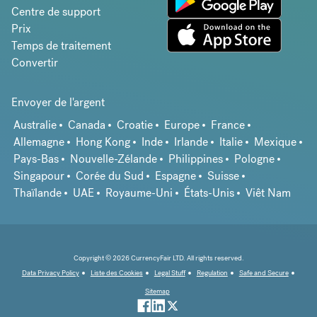
Centre de support
Prix
Temps de traitement
Convertir
Envoyer de l'argent
Australie
Canada
Croatie
Europe
France
Allemagne
Hong Kong
Inde
Irlande
Italie
Mexique
Pays-Bas
Nouvelle-Zélande
Philippines
Pologne
Singapour
Corée du Sud
Espagne
Suisse
Thaïlande
UAE
Royaume-Uni
États-Unis
Viêt Nam
Copyright © 2026 CurrencyFair LTD. All rights reserved.
Data Privacy Policy
Liste des Cookies
Legal Stuff
Regulation
Safe and Secure
Sitemap