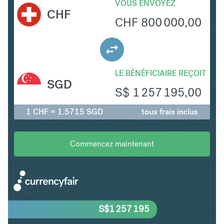
VOUS ENVOYEZ
CHF
CHF
800 000,00
LE BÉNÉFICIAIRE REÇOIT
SGD
S$
1 257 195,00
1 CHF = 1.5715 SGD
tous frais inclus
Commencez maintenant
S$
1 257 195