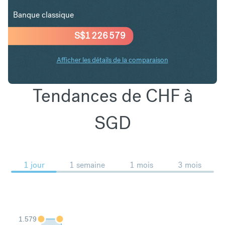
Banque classique
S$
1 226 579
Afficher les détails de la comparaison
Tendances de CHF à
SGD
1 jour
1 semaine
1 mois
3 mois
1.579