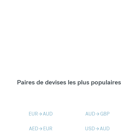
Paires de devises les plus populaires
EUR
AUD
AUD
GBP
arrow_forward
arrow_forward
AED
EUR
USD
AUD
arrow_forward
arrow_forward