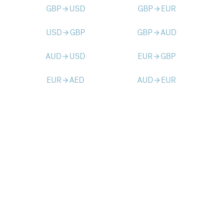
GBP
USD
GBP
EUR
arrow_forward
arrow_forward
USD
GBP
GBP
AUD
arrow_forward
arrow_forward
AUD
USD
EUR
GBP
arrow_forward
arrow_forward
EUR
AED
AUD
EUR
arrow_forward
arrow_forward