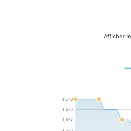
Afficher l
1.579
1.578
1.577
1.576