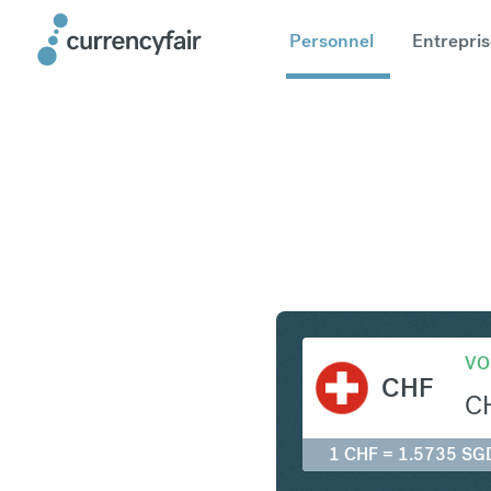
Personnel
Entrepris
CHF en S
VO
CHF
C
1 CHF = 1.5735 SG