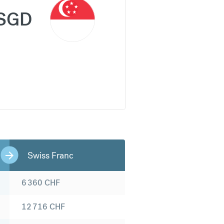
SGD
Swiss Franc
6 360
CHF
12 716
CHF