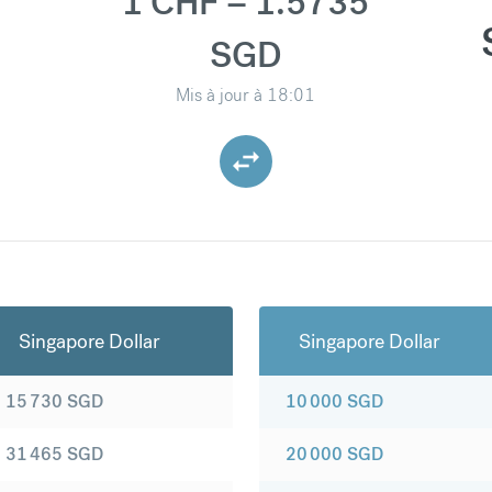
1 CHF = 1.5735
SGD
Mis à jour à
18:01
Singapore Dollar
Singapore Dollar
15 730
SGD
10 000
SGD
31 465
SGD
20 000
SGD