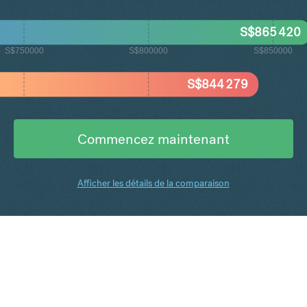
S$
865 420
S$750000
S$800000
S$850000
S$
844 279
Commencez maintenant
Afficher les détails de la comparaison