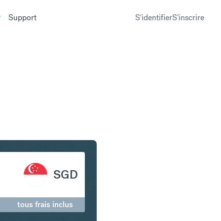
Support
S'identifier
S'inscrire
n Dollar de Singapour
SGD
tous frais inclus