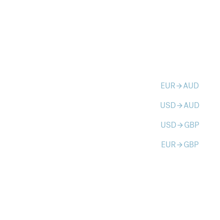
EUR
AUD
arrow_forward
USD
AUD
arrow_forward
USD
GBP
arrow_forward
EUR
GBP
arrow_forward