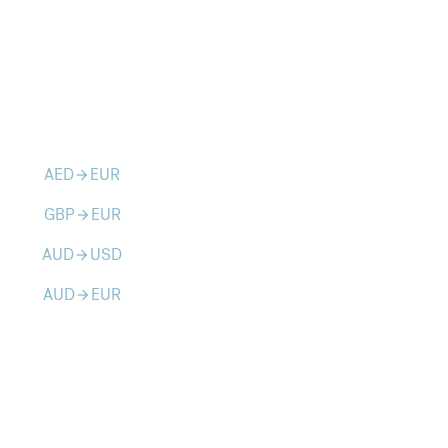
AED
EUR
arrow_forward
GBP
EUR
arrow_forward
AUD
USD
arrow_forward
AUD
EUR
arrow_forward