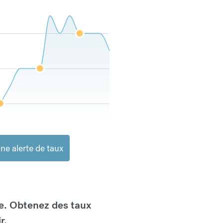
ne alerte de taux
e. Obtenez des taux
r.