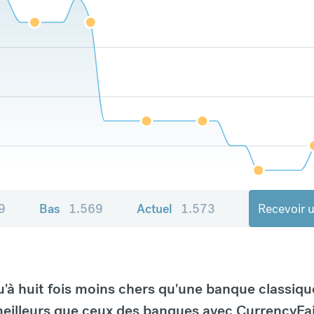
9
Bas
1.569
Actuel
1.573
Recevoir u
à huit fois moins chers qu'une banque classiqu
eilleurs que ceux des banques avec CurrencyFai