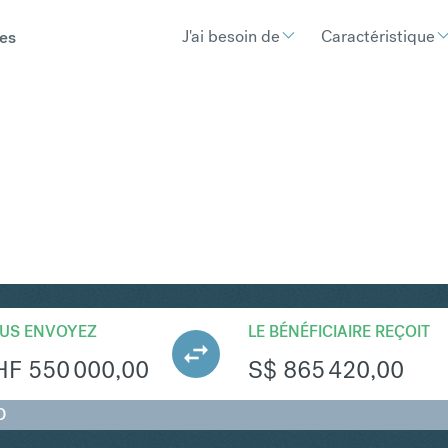
J'ai besoin de
Caractéristique
es
GD
Convertir Franc suisse e
US ENVOYEZ
LE BÉNÉFICIAIRE REÇOIT
HF
550 000,00
S$
865 420,00
D