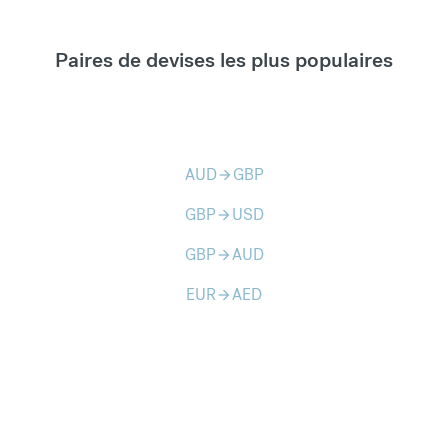
Paires de devises les plus populaires
AUD
GBP
arrow_forward
GBP
USD
arrow_forward
GBP
AUD
arrow_forward
EUR
AED
arrow_forward