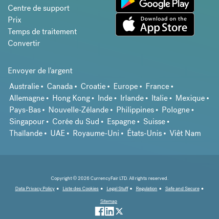
Centre de support
Prix
Temps de traitement
Convertir
Envoyer de l'argent
Australie
Canada
Croatie
Europe
France
Allemagne
Hong Kong
Inde
Irlande
Italie
Mexique
Pays-Bas
Nouvelle-Zélande
Philippines
Pologne
Singapour
Corée du Sud
Espagne
Suisse
Thaïlande
UAE
Royaume-Uni
États-Unis
Viêt Nam
Copyright © 2026 CurrencyFair LTD. All rights reserved.
Data Privacy Policy
Liste des Cookies
Legal Stuff
Regulation
Safe and Secure
Sitemap