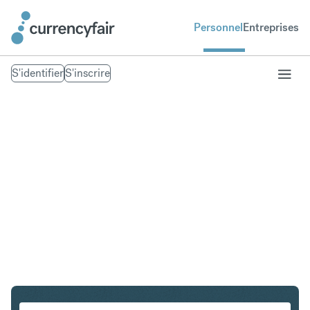
Personnel
Entreprises
S'identifier
S'inscrire
CHF en SGD
Convertir Franc suisse en Dollar de Singapour