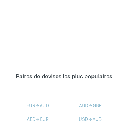
Paires de devises les plus populaires
EUR
AUD
AUD
GBP
arrow_forward
arrow_forward
AED
EUR
USD
AUD
arrow_forward
arrow_forward