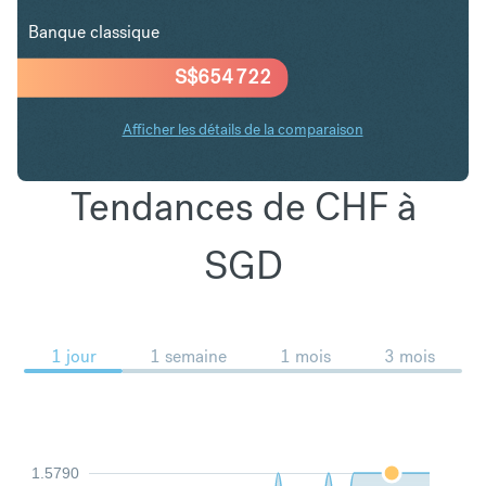
Banque classique
S$
654 722
Afficher les détails de la comparaison
Tendances de CHF à
SGD
1 jour
1 semaine
1 mois
3 mois
1.5790