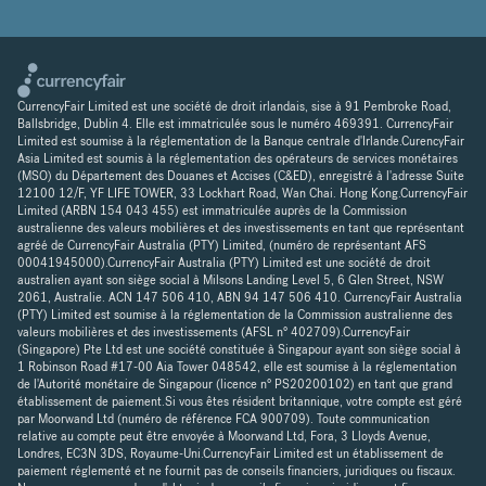
CurrencyFair Limited est une société de droit irlandais, sise à 91 Pembroke Road,
Ballsbridge, Dublin 4. Elle est immatriculée sous le numéro 469391. CurrencyFair
Limited est soumise à la réglementation de la Banque centrale d'Irlande.CurencyFair
Asia Limited est soumis à la réglementation des opérateurs de services monétaires
(MSO) du Département des Douanes et Accises (C&ED), enregistré à l'adresse Suite
12100 12/F, YF LIFE TOWER, 33 Lockhart Road, Wan Chai. Hong Kong.CurrencyFair
Limited (ARBN 154 043 455) est immatriculée auprès de la Commission
australienne des valeurs mobilières et des investissements en tant que représentant
agréé de CurrencyFair Australia (PTY) Limited, (numéro de représentant AFS
00041945000).CurrencyFair Australia (PTY) Limited est une société de droit
australien ayant son siège social à Milsons Landing Level 5, 6 Glen Street, NSW
2061, Australie. ACN 147 506 410, ABN 94 147 506 410. CurrencyFair Australia
(PTY) Limited est soumise à la réglementation de la Commission australienne des
valeurs mobilières et des investissements (AFSL n° 402709).CurrencyFair
(Singapore) Pte Ltd est une société constituée à Singapour ayant son siège social à
1 Robinson Road #17-00 Aia Tower 048542, elle est soumise à la réglementation
de l'Autorité monétaire de Singapour (licence n° PS20200102) en tant que grand
établissement de paiement.Si vous êtes résident britannique, votre compte est géré
par Moorwand Ltd (numéro de référence FCA 900709). Toute communication
relative au compte peut être envoyée à Moorwand Ltd, Fora, 3 Lloyds Avenue,
Londres, EC3N 3DS, Royaume-Uni.CurrencyFair Limited est un établissement de
paiement réglementé et ne fournit pas de conseils financiers, juridiques ou fiscaux.