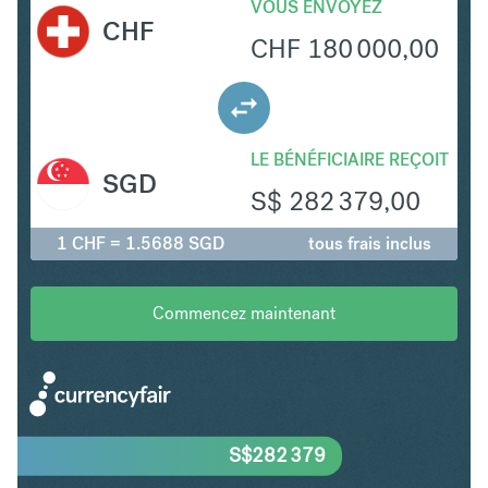
VOUS ENVOYEZ
CHF
CHF
180 000,00
LE BÉNÉFICIAIRE REÇOIT
SGD
S$
282 379,00
1 CHF = 1.5688 SGD
tous frais inclus
Commencez maintenant
S$
282 379