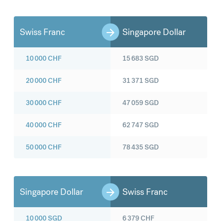
Swiss Franc
Singapore Dollar
10 000
CHF
15 683
SGD
20 000
CHF
31 371
SGD
30 000
CHF
47 059
SGD
40 000
CHF
62 747
SGD
50 000
CHF
78 435
SGD
Singapore Dollar
Swiss Franc
10 000
SGD
6 379
CHF