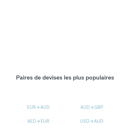
Paires de devises les plus populaires
EUR
AUD
AUD
GBP
arrow_forward
arrow_forward
AED
EUR
USD
AUD
arrow_forward
arrow_forward