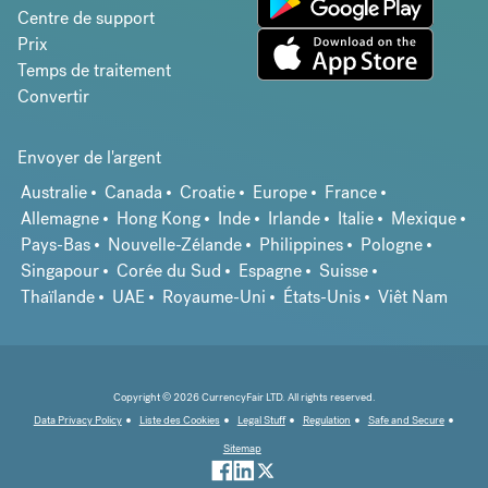
Centre de support
Prix
Temps de traitement
Convertir
Envoyer de l'argent
Australie
Canada
Croatie
Europe
France
Allemagne
Hong Kong
Inde
Irlande
Italie
Mexique
Pays-Bas
Nouvelle-Zélande
Philippines
Pologne
Singapour
Corée du Sud
Espagne
Suisse
Thaïlande
UAE
Royaume-Uni
États-Unis
Viêt Nam
Copyright © 2026 CurrencyFair LTD. All rights reserved.
Data Privacy Policy
Liste des Cookies
Legal Stuff
Regulation
Safe and Secure
Sitemap