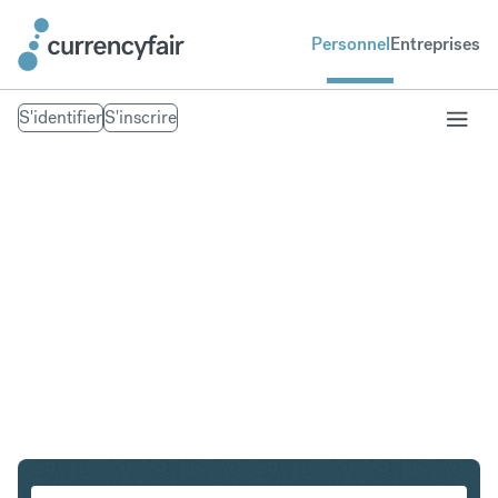
Personnel
Entreprises
S'identifier
S'inscrire
CHF en SGD
Convertir Franc suisse en Dollar de Singapour