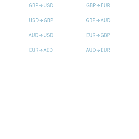
GBP
USD
GBP
EUR
arrow_forward
arrow_forward
USD
GBP
GBP
AUD
arrow_forward
arrow_forward
AUD
USD
EUR
GBP
arrow_forward
arrow_forward
EUR
AED
AUD
EUR
arrow_forward
arrow_forward