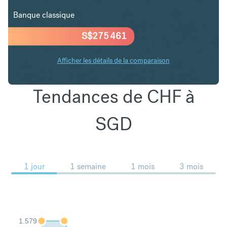
Banque classique
S$
275 461
Afficher les détails de la comparaison
Tendances de CHF à
SGD
1 jour
1 semaine
1 mois
3 mois
1.579