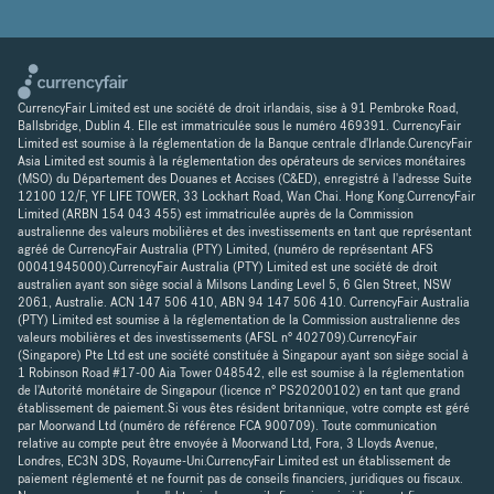
CurrencyFair Limited est une société de droit irlandais, sise à 91 Pembroke Road,
Ballsbridge, Dublin 4. Elle est immatriculée sous le numéro 469391. CurrencyFair
Limited est soumise à la réglementation de la Banque centrale d'Irlande.CurencyFair
Asia Limited est soumis à la réglementation des opérateurs de services monétaires
(MSO) du Département des Douanes et Accises (C&ED), enregistré à l'adresse Suite
12100 12/F, YF LIFE TOWER, 33 Lockhart Road, Wan Chai. Hong Kong.CurrencyFair
Limited (ARBN 154 043 455) est immatriculée auprès de la Commission
australienne des valeurs mobilières et des investissements en tant que représentant
agréé de CurrencyFair Australia (PTY) Limited, (numéro de représentant AFS
00041945000).CurrencyFair Australia (PTY) Limited est une société de droit
australien ayant son siège social à Milsons Landing Level 5, 6 Glen Street, NSW
2061, Australie. ACN 147 506 410, ABN 94 147 506 410. CurrencyFair Australia
(PTY) Limited est soumise à la réglementation de la Commission australienne des
valeurs mobilières et des investissements (AFSL n° 402709).CurrencyFair
(Singapore) Pte Ltd est une société constituée à Singapour ayant son siège social à
1 Robinson Road #17-00 Aia Tower 048542, elle est soumise à la réglementation
de l'Autorité monétaire de Singapour (licence n° PS20200102) en tant que grand
établissement de paiement.Si vous êtes résident britannique, votre compte est géré
par Moorwand Ltd (numéro de référence FCA 900709). Toute communication
relative au compte peut être envoyée à Moorwand Ltd, Fora, 3 Lloyds Avenue,
Londres, EC3N 3DS, Royaume-Uni.CurrencyFair Limited est un établissement de
paiement réglementé et ne fournit pas de conseils financiers, juridiques ou fiscaux.