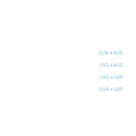
EUR
AUD
arrow_forward
USD
AUD
arrow_forward
USD
GBP
arrow_forward
EUR
GBP
arrow_forward