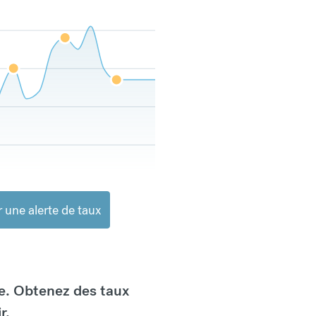
 une alerte de taux
e. Obtenez des taux
r.