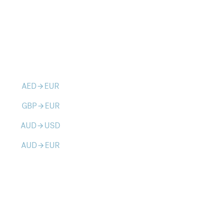
AED
EUR
arrow_forward
GBP
EUR
arrow_forward
AUD
USD
arrow_forward
AUD
EUR
arrow_forward