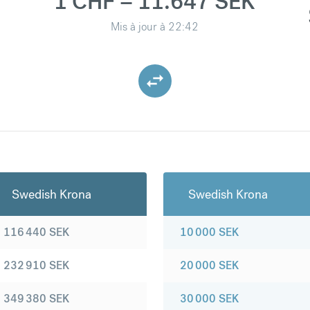
1 CHF = 11.647 SEK
Mis à jour à
22:42
Swedish Krona
Swedish Krona
116 440
SEK
10 000
SEK
232 910
SEK
20 000
SEK
349 380
SEK
30 000
SEK