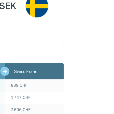
SEK
Swiss Franc
889
CHF
1 747
CHF
2 606
CHF