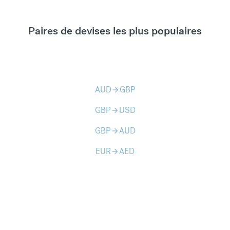
Paires de devises les plus populaires
AUD
GBP
arrow_forward
GBP
USD
arrow_forward
GBP
AUD
arrow_forward
EUR
AED
arrow_forward