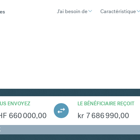
J'ai besoin de
Caractéristique
es
EK
Convertir Franc suisse 
US ENVOYEZ
LE BÉNÉFICIAIRE REÇOIT
HF
660 000,00
kr
7 686 990,00
K