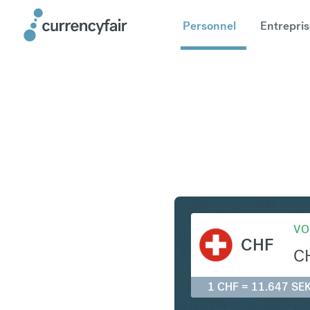
Personnel
Entrepris
CHF en S
VO
CHF
C
1 CHF = 11.647 SE