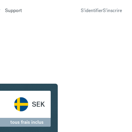
Support
S'identifier
S'inscrire
en Couronne suédoise
SEK
tous frais inclus