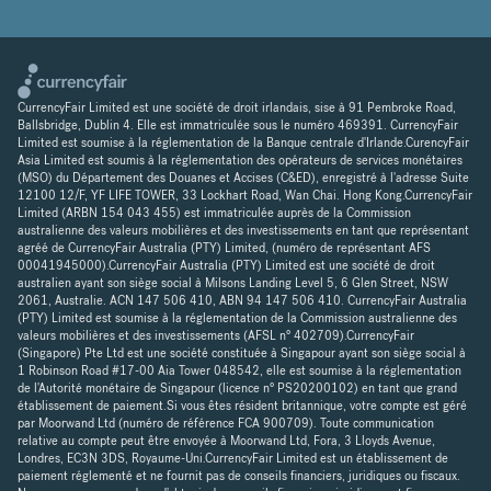
CurrencyFair Limited est une société de droit irlandais, sise à 91 Pembroke Road,
Ballsbridge, Dublin 4. Elle est immatriculée sous le numéro 469391. CurrencyFair
Limited est soumise à la réglementation de la Banque centrale d'Irlande.CurencyFair
Asia Limited est soumis à la réglementation des opérateurs de services monétaires
(MSO) du Département des Douanes et Accises (C&ED), enregistré à l'adresse Suite
12100 12/F, YF LIFE TOWER, 33 Lockhart Road, Wan Chai. Hong Kong.CurrencyFair
Limited (ARBN 154 043 455) est immatriculée auprès de la Commission
australienne des valeurs mobilières et des investissements en tant que représentant
agréé de CurrencyFair Australia (PTY) Limited, (numéro de représentant AFS
00041945000).CurrencyFair Australia (PTY) Limited est une société de droit
australien ayant son siège social à Milsons Landing Level 5, 6 Glen Street, NSW
2061, Australie. ACN 147 506 410, ABN 94 147 506 410. CurrencyFair Australia
(PTY) Limited est soumise à la réglementation de la Commission australienne des
valeurs mobilières et des investissements (AFSL n° 402709).CurrencyFair
(Singapore) Pte Ltd est une société constituée à Singapour ayant son siège social à
1 Robinson Road #17-00 Aia Tower 048542, elle est soumise à la réglementation
de l'Autorité monétaire de Singapour (licence n° PS20200102) en tant que grand
établissement de paiement.Si vous êtes résident britannique, votre compte est géré
par Moorwand Ltd (numéro de référence FCA 900709). Toute communication
relative au compte peut être envoyée à Moorwand Ltd, Fora, 3 Lloyds Avenue,
Londres, EC3N 3DS, Royaume-Uni.CurrencyFair Limited est un établissement de
paiement réglementé et ne fournit pas de conseils financiers, juridiques ou fiscaux.