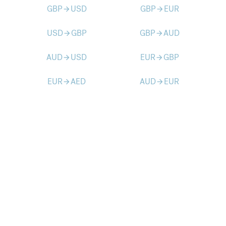
GBP
USD
GBP
EUR
arrow_forward
arrow_forward
USD
GBP
GBP
AUD
arrow_forward
arrow_forward
AUD
USD
EUR
GBP
arrow_forward
arrow_forward
EUR
AED
AUD
EUR
arrow_forward
arrow_forward