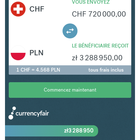
VOUS ENVOYEZ
CHF
CHF
720 000,00
LE BÉNÉFICIAIRE REÇOIT
PLN
zł
3 288 950,00
1 CHF = 4.568 PLN
tous frais inclus
Commencez maintenant
zł
3 288 950