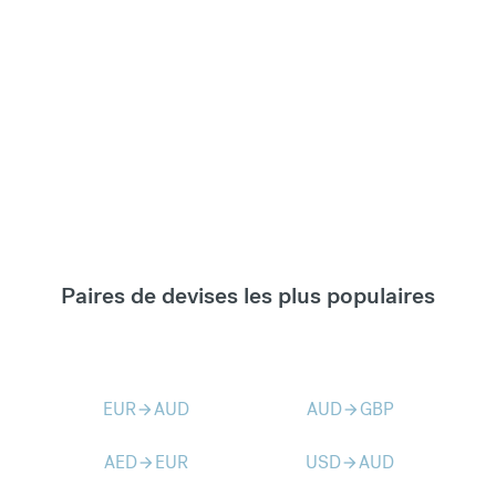
Paires de devises les plus populaires
EUR
AUD
AUD
GBP
arrow_forward
arrow_forward
AED
EUR
USD
AUD
arrow_forward
arrow_forward