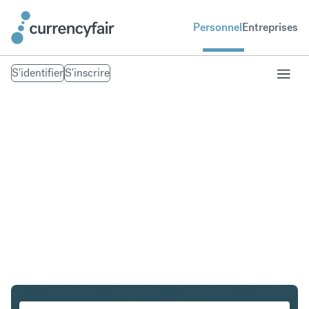
Personnel
Entreprises
S'identifier
S'inscrire
CHF en PLN
Convertir Franc suisse en Złoty polonais