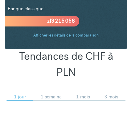
Banque classique
zł
3 215 058
Afficher les détails de la comparaison
Tendances de CHF à
PLN
1 jour
1 semaine
1 mois
3 mois