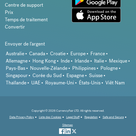
Centre de support
Prix
Temps de traitement
Convertir
Envoyer de l'argent
Australie
Canada
Croatie
Europe
France
Allemagne
Hong Kong
Inde
Irlande
Italie
Mexique
Pays-Bas
Nouvelle-Zélande
Philippines
Pologne
Singapour
Corée du Sud
Espagne
Suisse
Thaïlande
UAE
Royaume-Uni
États-Unis
Viêt Nam
Copyright © 2026 CurrencyFair LTD. All rights reserved.
Data Privacy Policy
Liste des Cookies
Legal Stuff
Regulation
Safe and Secure
Sitemap