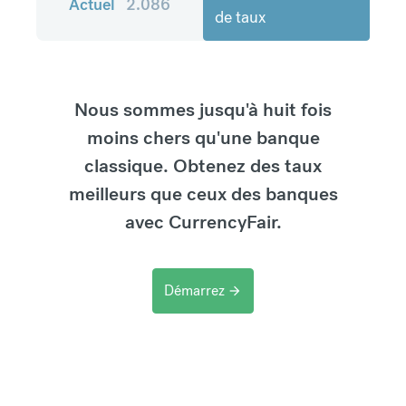
Actuel
2.086
de taux
Nous sommes jusqu'à huit fois
moins chers qu'une banque
classique. Obtenez des taux
meilleurs que ceux des banques
avec CurrencyFair.
Démarrez
arrow_forward