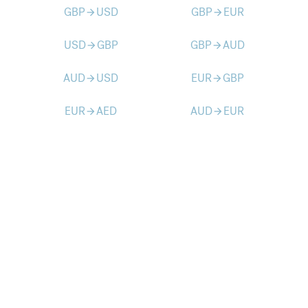
GBP
USD
GBP
EUR
arrow_forward
arrow_forward
USD
GBP
GBP
AUD
arrow_forward
arrow_forward
AUD
USD
EUR
GBP
arrow_forward
arrow_forward
EUR
AED
AUD
EUR
arrow_forward
arrow_forward