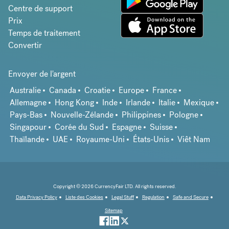
Centre de support
Prix
Temps de traitement
Convertir
Envoyer de l'argent
Australie
Canada
Croatie
Europe
France
Allemagne
Hong Kong
Inde
Irlande
Italie
Mexique
Pays-Bas
Nouvelle-Zélande
Philippines
Pologne
Singapour
Corée du Sud
Espagne
Suisse
Thaïlande
UAE
Royaume-Uni
États-Unis
Viêt Nam
Copyright © 2026 CurrencyFair LTD. All rights reserved.
Data Privacy Policy
Liste des Cookies
Legal Stuff
Regulation
Safe and Secure
Sitemap