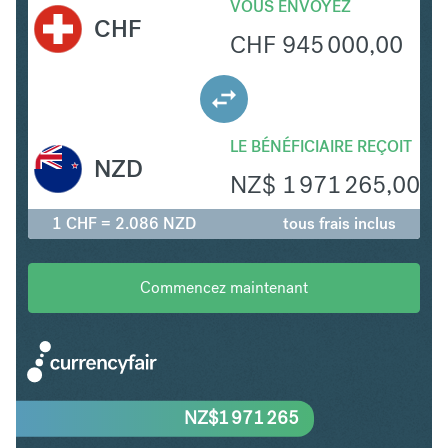
VOUS ENVOYEZ
CHF
CHF
945 000,00
LE BÉNÉFICIAIRE REÇOIT
NZD
NZ$
1 971 265,00
1 CHF = 2.086 NZD
tous frais inclus
Commencez maintenant
NZ$
1 971 265