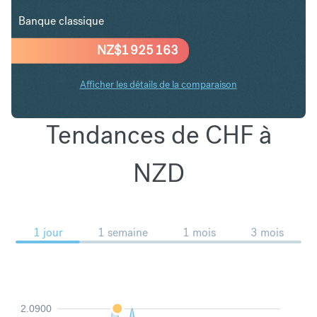
Banque classique
NZ$
1 925 163
Afficher les détails de la comparaison
Tendances de CHF à
NZD
1 jour
1 semaine
1 mois
3 mois
2.0900