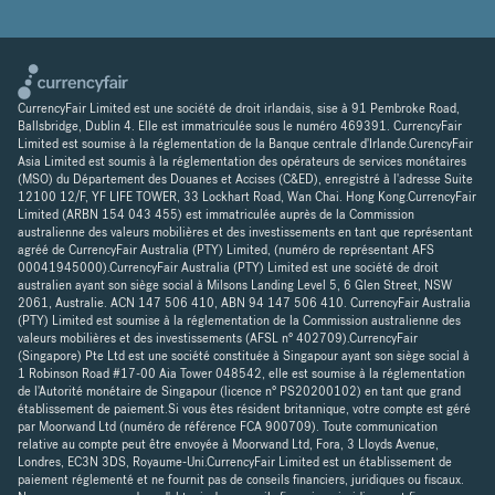
CurrencyFair Limited est une société de droit irlandais, sise à 91 Pembroke Road,
Ballsbridge, Dublin 4. Elle est immatriculée sous le numéro 469391. CurrencyFair
Limited est soumise à la réglementation de la Banque centrale d'Irlande.CurencyFair
Asia Limited est soumis à la réglementation des opérateurs de services monétaires
(MSO) du Département des Douanes et Accises (C&ED), enregistré à l'adresse Suite
12100 12/F, YF LIFE TOWER, 33 Lockhart Road, Wan Chai. Hong Kong.CurrencyFair
Limited (ARBN 154 043 455) est immatriculée auprès de la Commission
australienne des valeurs mobilières et des investissements en tant que représentant
agréé de CurrencyFair Australia (PTY) Limited, (numéro de représentant AFS
00041945000).CurrencyFair Australia (PTY) Limited est une société de droit
australien ayant son siège social à Milsons Landing Level 5, 6 Glen Street, NSW
2061, Australie. ACN 147 506 410, ABN 94 147 506 410. CurrencyFair Australia
(PTY) Limited est soumise à la réglementation de la Commission australienne des
valeurs mobilières et des investissements (AFSL n° 402709).CurrencyFair
(Singapore) Pte Ltd est une société constituée à Singapour ayant son siège social à
1 Robinson Road #17-00 Aia Tower 048542, elle est soumise à la réglementation
de l'Autorité monétaire de Singapour (licence n° PS20200102) en tant que grand
établissement de paiement.Si vous êtes résident britannique, votre compte est géré
par Moorwand Ltd (numéro de référence FCA 900709). Toute communication
relative au compte peut être envoyée à Moorwand Ltd, Fora, 3 Lloyds Avenue,
Londres, EC3N 3DS, Royaume-Uni.CurrencyFair Limited est un établissement de
paiement réglementé et ne fournit pas de conseils financiers, juridiques ou fiscaux.