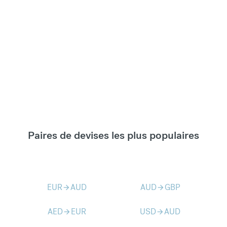
Paires de devises les plus populaires
EUR
AUD
AUD
GBP
arrow_forward
arrow_forward
AED
EUR
USD
AUD
arrow_forward
arrow_forward