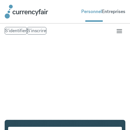
Personnel
Entreprises
S'identifier
S'inscrire
CHF en NZD
Convertir Franc suisse en Dollar néo-zélandais