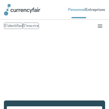
Personnel
Entreprises
S'identifier
S'inscrire
CHF en NZD
Convertir Franc suisse en Dollar néo-zélandais