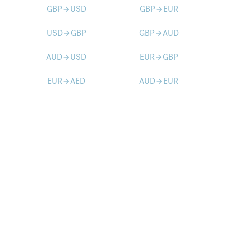
GBP
USD
GBP
EUR
arrow_forward
arrow_forward
USD
GBP
GBP
AUD
arrow_forward
arrow_forward
AUD
USD
EUR
GBP
arrow_forward
arrow_forward
EUR
AED
AUD
EUR
arrow_forward
arrow_forward