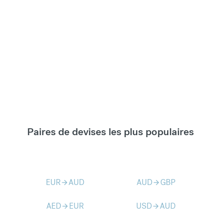
Paires de devises les plus populaires
EUR
AUD
AUD
GBP
arrow_forward
arrow_forward
AED
EUR
USD
AUD
arrow_forward
arrow_forward