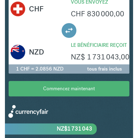
VOUS ENVOYEZ
CHF
CHF
830 000,00
LE BÉNÉFICIAIRE REÇOIT
NZD
NZ$
1 731 043,00
1 CHF = 2.0856 NZD
tous frais inclus
Commencez maintenant
NZ$
1 731 043