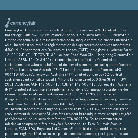
CurrencyFair Limited est une société de droit irlandais, sise à 91 Pembroke Road,
Ballsbridge, Dublin 4. Elle est immatriculée sous le numéro 469391. CurrencyFair
Limited est soumise à la réglementation de la Banque centrale d'Irlande.CurencyFair
Asia Limited est soumis à la réglementation des opérateurs de services monétaires
(MSO) du Département des Douanes et Accises (C&ED), enregistré à l'adresse Suite
12100 12/F, YF LIFE TOWER, 33 Lockhart Road, Wan Chai. Hong Kong.CurrencyFair
Limited (ARBN 154 043 455) est immatriculée auprès de la Commission
australienne des valeurs mobilières et des investissements en tant que représentant
agréé de CurrencyFair Australia (PTY) Limited, (numéro de représentant AFS
00041945000).CurrencyFair Australia (PTY) Limited est une société de droit
australien ayant son siège social à Milsons Landing Level 5, 6 Glen Street, NSW
2061, Australie. ACN 147 506 410, ABN 94 147 506 410. CurrencyFair Australia
(PTY) Limited est soumise à la réglementation de la Commission australienne des
valeurs mobilières et des investissements (AFSL n° 402709).CurrencyFair
(Singapore) Pte Ltd est une société constituée à Singapour ayant son siège social à
1 Robinson Road #17-00 Aia Tower 048542, elle est soumise à la réglementation
de l'Autorité monétaire de Singapour (licence n° PS20200102) en tant que grand
établissement de paiement.Si vous êtes résident britannique, votre compte est géré
par Moorwand Ltd (numéro de référence FCA 900709). Toute communication
relative au compte peut être envoyée à Moorwand Ltd, Fora, 3 Lloyds Avenue,
Londres, EC3N 3DS, Royaume-Uni.CurrencyFair Limited est un établissement de
paiement réglementé et ne fournit pas de conseils financiers, juridiques ou fiscaux.