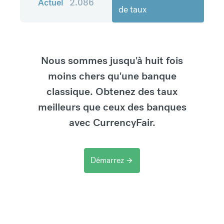
Actuel
2.086
de taux
Nous sommes jusqu'à huit fois
moins chers qu'une banque
classique. Obtenez des taux
meilleurs que ceux des banques
avec CurrencyFair.
Démarrez
arrow_forward