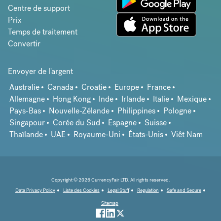
Centre de support
Prix
Temps de traitement
Convertir
Envoyer de l'argent
Australie
Canada
Croatie
Europe
France
Allemagne
Hong Kong
Inde
Irlande
Italie
Mexique
Pays-Bas
Nouvelle-Zélande
Philippines
Pologne
Singapour
Corée du Sud
Espagne
Suisse
Thaïlande
UAE
Royaume-Uni
États-Unis
Viêt Nam
Copyright © 2026 CurrencyFair LTD. All rights reserved.
Data Privacy Policy
Liste des Cookies
Legal Stuff
Regulation
Safe and Secure
Sitemap