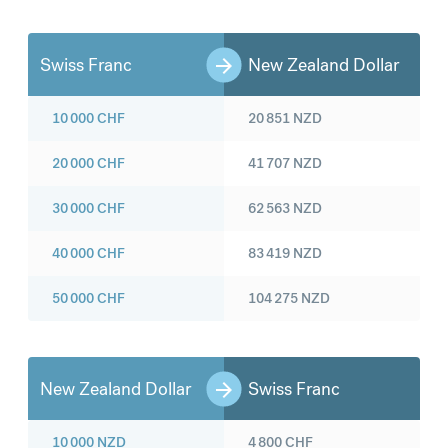
Swiss Franc
New Zealand Dollar
10 000
CHF
20 851
NZD
20 000
CHF
41 707
NZD
30 000
CHF
62 563
NZD
40 000
CHF
83 419
NZD
50 000
CHF
104 275
NZD
New Zealand Dollar
Swiss Franc
10 000
NZD
4 800
CHF