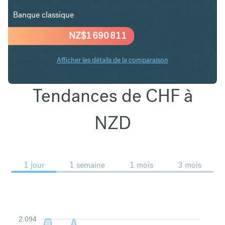
Banque classique
NZ$
1 690 811
Afficher les détails de la comparaison
Tendances de CHF à
NZD
1 jour
1 semaine
1 mois
3 mois
2.094