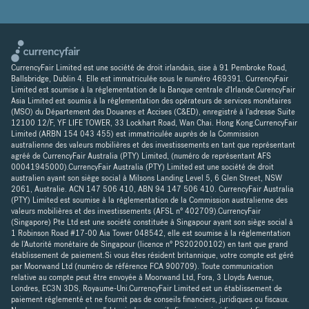
CurrencyFair Limited est une société de droit irlandais, sise à 91 Pembroke Road,
Ballsbridge, Dublin 4. Elle est immatriculée sous le numéro 469391. CurrencyFair
Limited est soumise à la réglementation de la Banque centrale d'Irlande.CurencyFair
Asia Limited est soumis à la réglementation des opérateurs de services monétaires
(MSO) du Département des Douanes et Accises (C&ED), enregistré à l'adresse Suite
12100 12/F, YF LIFE TOWER, 33 Lockhart Road, Wan Chai. Hong Kong.CurrencyFair
Limited (ARBN 154 043 455) est immatriculée auprès de la Commission
australienne des valeurs mobilières et des investissements en tant que représentant
agréé de CurrencyFair Australia (PTY) Limited, (numéro de représentant AFS
00041945000).CurrencyFair Australia (PTY) Limited est une société de droit
australien ayant son siège social à Milsons Landing Level 5, 6 Glen Street, NSW
2061, Australie. ACN 147 506 410, ABN 94 147 506 410. CurrencyFair Australia
(PTY) Limited est soumise à la réglementation de la Commission australienne des
valeurs mobilières et des investissements (AFSL n° 402709).CurrencyFair
(Singapore) Pte Ltd est une société constituée à Singapour ayant son siège social à
1 Robinson Road #17-00 Aia Tower 048542, elle est soumise à la réglementation
de l'Autorité monétaire de Singapour (licence n° PS20200102) en tant que grand
établissement de paiement.Si vous êtes résident britannique, votre compte est géré
par Moorwand Ltd (numéro de référence FCA 900709). Toute communication
relative au compte peut être envoyée à Moorwand Ltd, Fora, 3 Lloyds Avenue,
Londres, EC3N 3DS, Royaume-Uni.CurrencyFair Limited est un établissement de
paiement réglementé et ne fournit pas de conseils financiers, juridiques ou fiscaux.