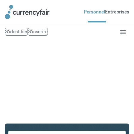
Personnel
Entreprises
S'identifier
S'inscrire
CHF en NZD
Convertir Franc suisse en Dollar néo-zélandais