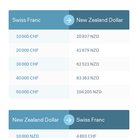
Swiss Franc
New Zealand Dollar
10 000
CHF
20 837
NZD
20 000
CHF
41 679
NZD
30 000
CHF
62 521
NZD
40 000
CHF
83 363
NZD
50 000
CHF
104 205
NZD
New Zealand Dollar
Swiss Franc
10 000
NZD
4 803
CHF