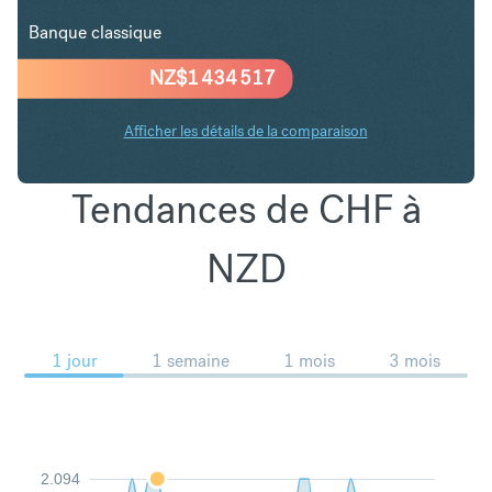
Banque classique
NZ$
1 434 517
Afficher les détails de la comparaison
Tendances de CHF à
NZD
1 jour
1 semaine
1 mois
3 mois
2.094