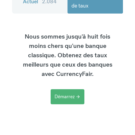
Actuel
2.084
de taux
Nous sommes jusqu'à huit fois
moins chers qu'une banque
classique. Obtenez des taux
meilleurs que ceux des banques
avec CurrencyFair.
Démarrez
arrow_forward