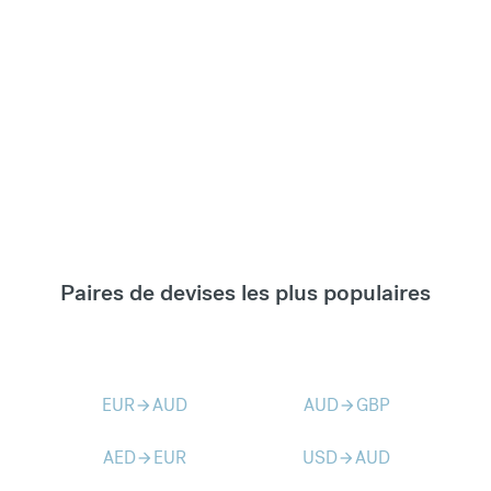
Paires de devises les plus populaires
EUR
AUD
AUD
GBP
arrow_forward
arrow_forward
AED
EUR
USD
AUD
arrow_forward
arrow_forward