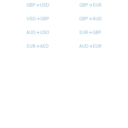
GBP
USD
GBP
EUR
arrow_forward
arrow_forward
USD
GBP
GBP
AUD
arrow_forward
arrow_forward
AUD
USD
EUR
GBP
arrow_forward
arrow_forward
EUR
AED
AUD
EUR
arrow_forward
arrow_forward