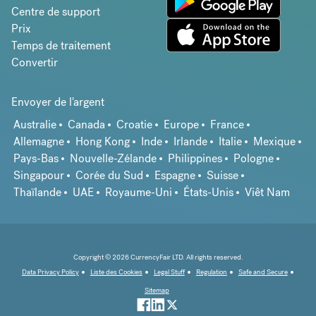
Centre de support
Prix
Temps de traitement
Convertir
Envoyer de l'argent
Australie
Canada
Croatie
Europe
France
Allemagne
Hong Kong
Inde
Irlande
Italie
Mexique
Pays-Bas
Nouvelle-Zélande
Philippines
Pologne
Singapour
Corée du Sud
Espagne
Suisse
Thaïlande
UAE
Royaume-Uni
États-Unis
Viêt Nam
Copyright © 2026 CurrencyFair LTD. All rights reserved.
Data Privacy Policy
Liste des Cookies
Legal Stuff
Regulation
Safe and Secure
Sitemap