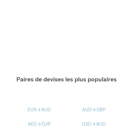
Paires de devises les plus populaires
EUR
AUD
AUD
GBP
arrow_forward
arrow_forward
AED
EUR
USD
AUD
arrow_forward
arrow_forward