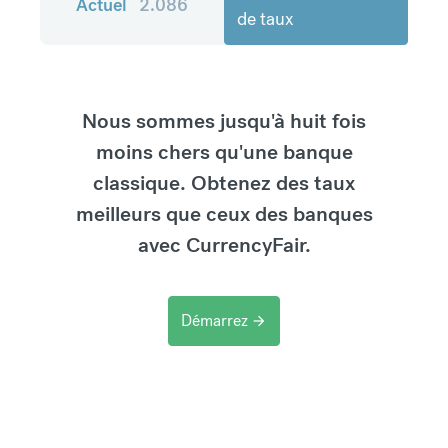
Actuel
2.086
de taux
Nous sommes jusqu'à huit fois
moins chers qu'une banque
classique. Obtenez des taux
meilleurs que ceux des banques
avec CurrencyFair.
Démarrez
arrow_forward