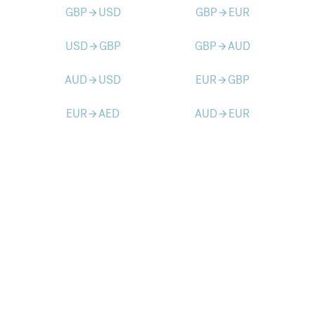
GBP
USD
GBP
EUR
arrow_forward
arrow_forward
USD
GBP
GBP
AUD
arrow_forward
arrow_forward
AUD
USD
EUR
GBP
arrow_forward
arrow_forward
EUR
AED
AUD
EUR
arrow_forward
arrow_forward