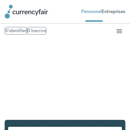
Personnel
Entreprises
S'identifier
S'inscrire
CHF en NZD
Convertir Franc suisse en Dollar néo-zélandais