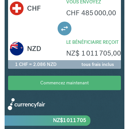
VOUS ENVOYEZ
CHF
CHF
485 000,00
LE BÉNÉFICIAIRE REÇOIT
NZD
NZ$
1 011 705,00
1 CHF = 2.086 NZD
tous frais inclus
Commencez maintenant
NZ$
1 011 705