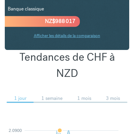
Banque classique
NZ$
988 017
Afficher les détails de la comparaison
Tendances de CHF à
NZD
1 jour
1 semaine
1 mois
3 mois
2.0900