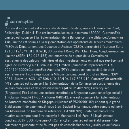
CurrencyFair Limited est une société de droit irlandais, sise à 91 Pembroke Road,
Ballsbridge, Dublin 4. Elle est immatriculée sous le numéro 469391. CurrencyFair
Limited est soumise à la réglementation de la Banque centrale d'Irlande.CurencyFair
Asia Limited est soumis à la réglementation des opérateurs de services monétaires
(MSO) du Département des Douanes et Accises (C&ED), enregistré à l'adresse Suite
12100 12/F, YF LIFE TOWER, 33 Lockhart Road, Wan Chai. Hong Kong.CurrencyFair
Limited (ARBN 154 043 455) est immatriculée auprès de la Commission
australienne des valeurs mobilières et des investissements en tant que représentant
agréé de CurrencyFair Australia (PTY) Limited, (numéro de représentant AFS
00041945000).CurrencyFair Australia (PTY) Limited est une société de droit
australien ayant son siège social à Milsons Landing Level 5, 6 Glen Street, NSW
2061, Australie. ACN 147 506 410, ABN 94 147 506 410. CurrencyFair Australia
(PTY) Limited est soumise à la réglementation de la Commission australienne des
valeurs mobilières et des investissements (AFSL n° 402709).CurrencyFair
(Singapore) Pte Ltd est une société constituée à Singapour ayant son siège social à
1 Robinson Road #17-00 Aia Tower 048542, elle est soumise à la réglementation
de l'Autorité monétaire de Singapour (licence n° PS20200102) en tant que grand
établissement de paiement.Si vous êtes résident britannique, votre compte est géré
par Moorwand Ltd (numéro de référence FCA 900709). Toute communication
relative au compte peut être envoyée à Moorwand Ltd, Fora, 3 Lloyds Avenue,
Londres, EC3N 3DS, Royaume-Uni.CurrencyFair Limited est un établissement de
paiement réglementé et ne fournit pas de conseils financiers, juridiques ou fiscaux.