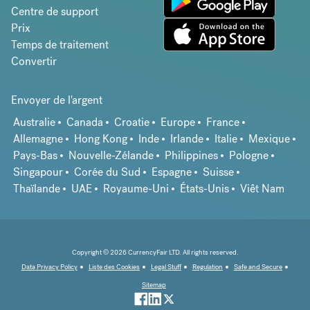
Centre de support
Prix
Temps de traitement
Convertir
Envoyer de l'argent
Australie
Canada
Croatie
Europe
France
Allemagne
Hong Kong
Inde
Irlande
Italie
Mexique
Pays-Bas
Nouvelle-Zélande
Philippines
Pologne
Singapour
Corée du Sud
Espagne
Suisse
Thaïlande
UAE
Royaume-Uni
États-Unis
Viêt Nam
Copyright © 2026 CurrencyFair LTD. All rights reserved.
Data Privacy Policy
Liste des Cookies
Legal Stuff
Regulation
Safe and Secure
Sitemap