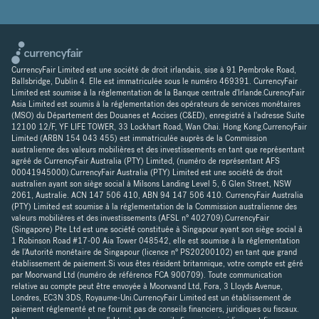
CurrencyFair Limited est une société de droit irlandais, sise à 91 Pembroke Road,
Ballsbridge, Dublin 4. Elle est immatriculée sous le numéro 469391. CurrencyFair
Limited est soumise à la réglementation de la Banque centrale d'Irlande.CurencyFair
Asia Limited est soumis à la réglementation des opérateurs de services monétaires
(MSO) du Département des Douanes et Accises (C&ED), enregistré à l'adresse Suite
12100 12/F, YF LIFE TOWER, 33 Lockhart Road, Wan Chai. Hong Kong.CurrencyFair
Limited (ARBN 154 043 455) est immatriculée auprès de la Commission
australienne des valeurs mobilières et des investissements en tant que représentant
agréé de CurrencyFair Australia (PTY) Limited, (numéro de représentant AFS
00041945000).CurrencyFair Australia (PTY) Limited est une société de droit
australien ayant son siège social à Milsons Landing Level 5, 6 Glen Street, NSW
2061, Australie. ACN 147 506 410, ABN 94 147 506 410. CurrencyFair Australia
(PTY) Limited est soumise à la réglementation de la Commission australienne des
valeurs mobilières et des investissements (AFSL n° 402709).CurrencyFair
(Singapore) Pte Ltd est une société constituée à Singapour ayant son siège social à
1 Robinson Road #17-00 Aia Tower 048542, elle est soumise à la réglementation
de l'Autorité monétaire de Singapour (licence n° PS20200102) en tant que grand
établissement de paiement.Si vous êtes résident britannique, votre compte est géré
par Moorwand Ltd (numéro de référence FCA 900709). Toute communication
relative au compte peut être envoyée à Moorwand Ltd, Fora, 3 Lloyds Avenue,
Londres, EC3N 3DS, Royaume-Uni.CurrencyFair Limited est un établissement de
paiement réglementé et ne fournit pas de conseils financiers, juridiques ou fiscaux.