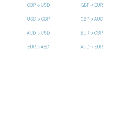
GBP
USD
GBP
EUR
arrow_forward
arrow_forward
USD
GBP
GBP
AUD
arrow_forward
arrow_forward
AUD
USD
EUR
GBP
arrow_forward
arrow_forward
EUR
AED
AUD
EUR
arrow_forward
arrow_forward