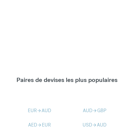
Paires de devises les plus populaires
EUR
AUD
AUD
GBP
arrow_forward
arrow_forward
AED
EUR
USD
AUD
arrow_forward
arrow_forward