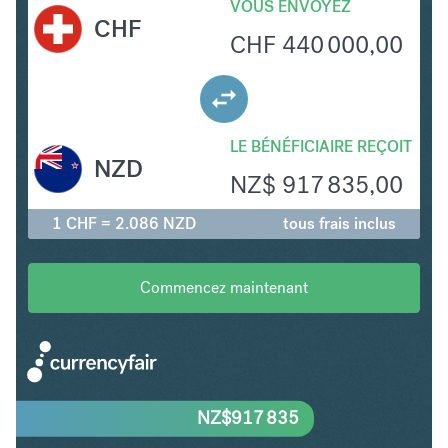
VOUS ENVOYEZ
CHF
CHF
440 000,00
LE BÉNÉFICIAIRE REÇOIT
NZD
NZ$
917 835,00
1 CHF = 2.086 NZD
tous frais inclus
Commencez maintenant
NZ$
917 835