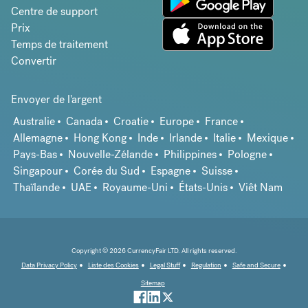
Centre de support
Prix
Temps de traitement
Convertir
Envoyer de l'argent
Australie
Canada
Croatie
Europe
France
Allemagne
Hong Kong
Inde
Irlande
Italie
Mexique
Pays-Bas
Nouvelle-Zélande
Philippines
Pologne
Singapour
Corée du Sud
Espagne
Suisse
Thaïlande
UAE
Royaume-Uni
États-Unis
Viêt Nam
Copyright © 2026 CurrencyFair LTD. All rights reserved.
Data Privacy Policy
Liste des Cookies
Legal Stuff
Regulation
Safe and Secure
Sitemap