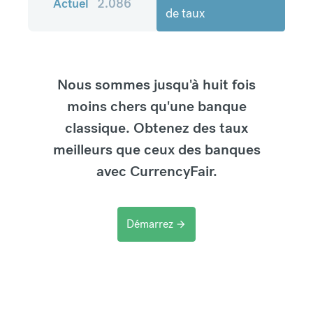
Actuel
2.086
de taux
Nous sommes jusqu'à huit fois
moins chers qu'une banque
classique. Obtenez des taux
meilleurs que ceux des banques
avec CurrencyFair.
Démarrez
arrow_forward