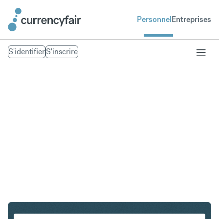
Personnel
Entreprises
S'identifier
S'inscrire
CHF en NZD
Convertir Franc suisse en Dollar néo-zélandais