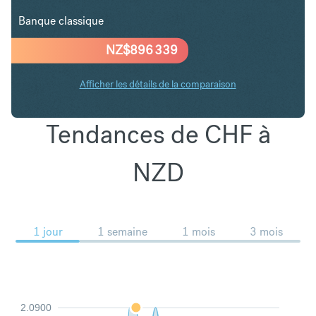
Banque classique
NZ$
896 339
Afficher les détails de la comparaison
Tendances de CHF à
NZD
1 jour
1 semaine
1 mois
3 mois
2.0900