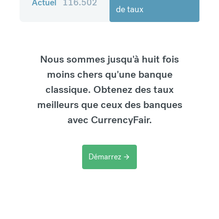
Actuel
116.502
de taux
Nous sommes jusqu'à huit fois
moins chers qu'une banque
classique. Obtenez des taux
meilleurs que ceux des banques
avec CurrencyFair.
Démarrez
arrow_forward