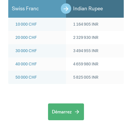
Swiss Franc
Indian Rupee
10 000
CHF
1 164 905
INR
20 000
CHF
2 329 930
INR
30 000
CHF
3 494 955
INR
40 000
CHF
4 659 980
INR
50 000
CHF
5 825 005
INR
Démarrez