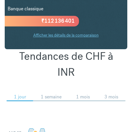
Banque classique
₹
112 136 401
Afficher les détails de la comparaison
Tendances de CHF à
INR
1 jour
1 semaine
1 mois
3 mois