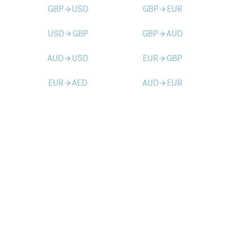
GBP
USD
GBP
EUR
arrow_forward
arrow_forward
USD
GBP
GBP
AUD
arrow_forward
arrow_forward
AUD
USD
EUR
GBP
arrow_forward
arrow_forward
EUR
AED
AUD
EUR
arrow_forward
arrow_forward