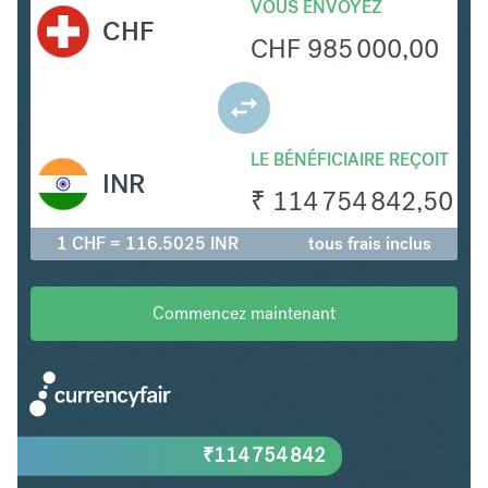
VOUS ENVOYEZ
CHF
CHF
985 000,00
LE BÉNÉFICIAIRE REÇOIT
INR
₹
114 754 842,50
1 CHF = 116.5025 INR
tous frais inclus
Commencez maintenant
₹
114 754 842