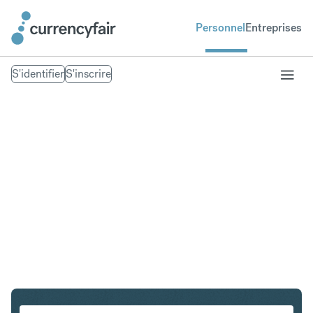
Personnel
Entreprises
S'identifier
S'inscrire
CHF en INR
Convertir Franc suisse en Roupie indienne