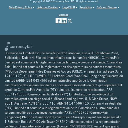
Copyright © 2026 CurrencyFair LTD. All rights reserved.
Data Privacy Policy
Liste des Cookies
Legal Stuff
Regulation
Safe and Secure
Sitemap
CurrencyFair Limited est une société de droit irlandais, sise à 91 Pembroke Road,
Ballsbridge, Dublin 4. Elle est immatriculée sous le numéro 469391. CurrencyFair
Limited est soumise à la réglementation de la Banque centrale d'Irlande.CurencyFair
Asia Limited est soumis à la réglementation des opérateurs de services monétaires
(MSO) du Département des Douanes et Accises (C&ED), enregistré à l'adresse Suite
12100 12/F, YF LIFE TOWER, 33 Lockhart Road, Wan Chai. Hong Kong.CurrencyFair
Limited (ARBN 154 043 455) est immatriculée auprès de la Commission
australienne des valeurs mobilières et des investissements en tant que représentant
agréé de CurrencyFair Australia (PTY) Limited, (numéro de représentant AFS
00041945000).CurrencyFair Australia (PTY) Limited est une société de droit
australien ayant son siège social à Milsons Landing Level 5, 6 Glen Street, NSW
2061, Australie. ACN 147 506 410, ABN 94 147 506 410. CurrencyFair Australia
(PTY) Limited est soumise à la réglementation de la Commission australienne des
valeurs mobilières et des investissements (AFSL n° 402709).CurrencyFair
(Singapore) Pte Ltd est une société constituée à Singapour ayant son siège social à
1 Robinson Road #17-00 Aia Tower 048542, elle est soumise à la réglementation
de l'Autorité monétaire de Singapour (licence n° PS20200102) en tant que grand