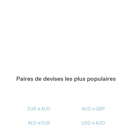
Paires de devises les plus populaires
EUR
AUD
AUD
GBP
arrow_forward
arrow_forward
AED
EUR
USD
AUD
arrow_forward
arrow_forward