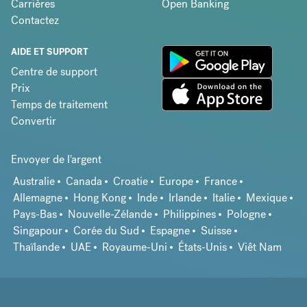
Carrières
Open Banking
Contactez
AIDE ET SUPPORT
Centre de support
Prix
Temps de traitement
Convertir
Envoyer de l'argent
Australie
Canada
Croatie
Europe
France
Allemagne
Hong Kong
Inde
Irlande
Italie
Mexique
Pays-Bas
Nouvelle-Zélande
Philippines
Pologne
Singapour
Corée du Sud
Espagne
Suisse
Thaïlande
UAE
Royaume-Uni
États-Unis
Viêt Nam