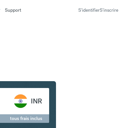
Support
S'identifier
S'inscrire
se en Roupie indienne
INR
tous frais inclus