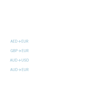
AED
EUR
arrow_forward
GBP
EUR
arrow_forward
AUD
USD
arrow_forward
AUD
EUR
arrow_forward