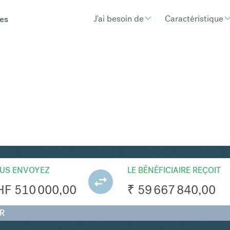
J'ai besoin de
Caractéristique
es
R
Convertir Franc suis
US ENVOYEZ
LE BÉNÉFICIAIRE REÇOIT
HF
510 000,00
₹
59 667 840,00
NR