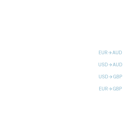
EUR
AUD
arrow_forward
USD
AUD
arrow_forward
USD
GBP
arrow_forward
EUR
GBP
arrow_forward