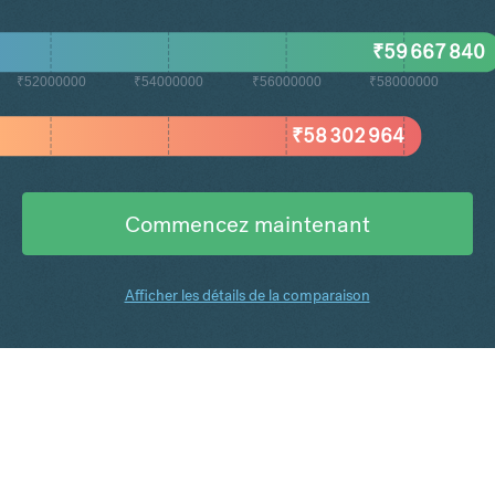
₹
59 667 840
₹52000000
₹54000000
₹56000000
₹58000000
₹
58 302 964
Commencez maintenant
Afficher les détails de la comparaison