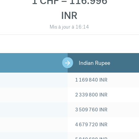
1 CHF = 116.996
INR
Mis à jour à
16:14
Indian Rupee
1 169 840
INR
2 339 800
INR
3 509 760
INR
4 679 720
INR