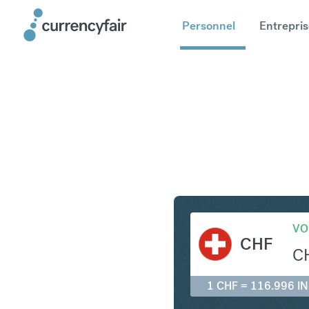
Personnel
Entrepris
CHF en IN
VO
CHF
C
1 CHF = 116.996 I