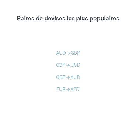
Paires de devises les plus populaires
AUD
GBP
arrow_forward
GBP
USD
arrow_forward
GBP
AUD
arrow_forward
EUR
AED
arrow_forward