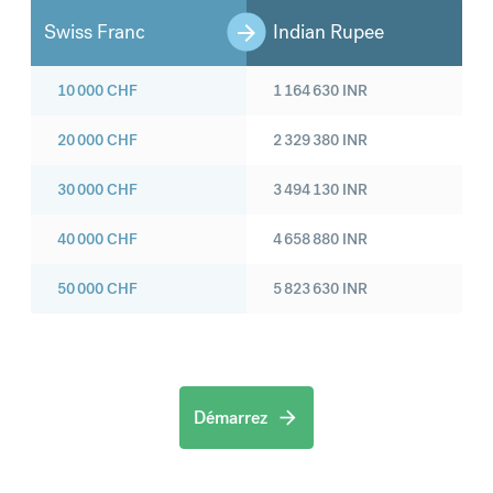
Swiss Franc
Indian Rupee
10 000
CHF
1 164 630
INR
20 000
CHF
2 329 380
INR
30 000
CHF
3 494 130
INR
40 000
CHF
4 658 880
INR
50 000
CHF
5 823 630
INR
Démarrez