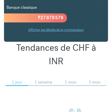
Banque classique
₹
27 879 579
Afficher les détails de la comparaison
Tendances de CHF à
INR
1 jour
1 semaine
1 mois
3 mois