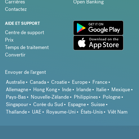
Carrières
Open Banking
Contactez
AIDE ET SUPPORT
Centre de support
Prix
Temps de traitement
Convertir
Envoyer de l'argent
Australie
Canada
Croatie
Europe
France
Allemagne
Hong Kong
Inde
Irlande
Italie
Mexique
Pays-Bas
Nouvelle-Zélande
Philippines
Pologne
Singapour
Corée du Sud
Espagne
Suisse
Thaïlande
UAE
Royaume-Uni
États-Unis
Viêt Nam