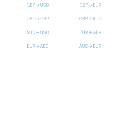
GBP
USD
GBP
EUR
arrow_forward
arrow_forward
USD
GBP
GBP
AUD
arrow_forward
arrow_forward
AUD
USD
EUR
GBP
arrow_forward
arrow_forward
EUR
AED
AUD
EUR
arrow_forward
arrow_forward