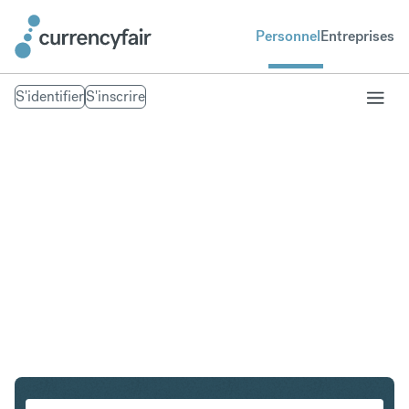
Personnel
Entreprises
S'identifier
S'inscrire
CHF en INR
Convertir Franc suisse en Roupie indienne