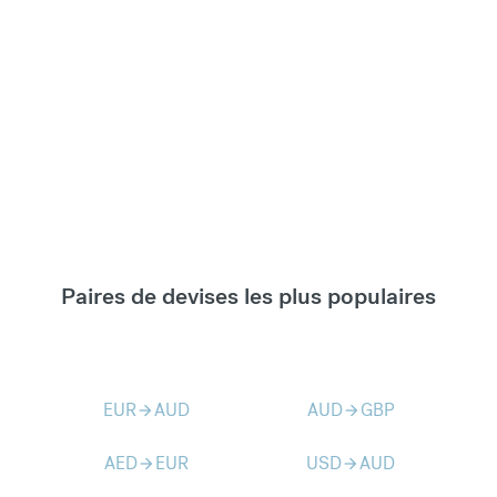
Paires de devises les plus populaires
EUR
AUD
AUD
GBP
arrow_forward
arrow_forward
AED
EUR
USD
AUD
arrow_forward
arrow_forward