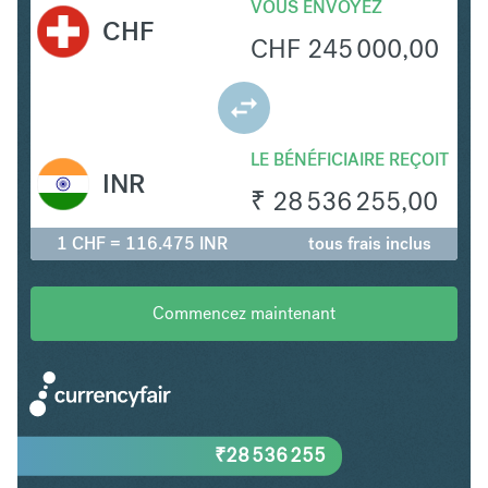
VOUS ENVOYEZ
CHF
CHF
245 000,00
LE BÉNÉFICIAIRE REÇOIT
INR
₹
28 536 255,00
1 CHF = 116.475 INR
tous frais inclus
Commencez maintenant
₹
28 536 255