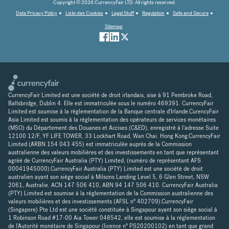
Copyright © 2026 CurrencyFair LTD. All rights reserved.
Data Privacy Policy
Liste des Cookies
Legal Stuff
Regulation
Safe and Secure
Sitemap
CurrencyFair Limited est une société de droit irlandais, sise à 91 Pembroke Road,
Ballsbridge, Dublin 4. Elle est immatriculée sous le numéro 469391. CurrencyFair
Limited est soumise à la réglementation de la Banque centrale d'Irlande.CurencyFair
Asia Limited est soumis à la réglementation des opérateurs de services monétaires
(MSO) du Département des Douanes et Accises (C&ED), enregistré à l'adresse Suite
12100 12/F, YF LIFE TOWER, 33 Lockhart Road, Wan Chai. Hong Kong.CurrencyFair
Limited (ARBN 154 043 455) est immatriculée auprès de la Commission
australienne des valeurs mobilières et des investissements en tant que représentant
agréé de CurrencyFair Australia (PTY) Limited, (numéro de représentant AFS
00041945000).CurrencyFair Australia (PTY) Limited est une société de droit
australien ayant son siège social à Milsons Landing Level 5, 6 Glen Street, NSW
2061, Australie. ACN 147 506 410, ABN 94 147 506 410. CurrencyFair Australia
(PTY) Limited est soumise à la réglementation de la Commission australienne des
valeurs mobilières et des investissements (AFSL n° 402709).CurrencyFair
(Singapore) Pte Ltd est une société constituée à Singapour ayant son siège social à
1 Robinson Road #17-00 Aia Tower 048542, elle est soumise à la réglementation
de l'Autorité monétaire de Singapour (licence n° PS20200102) en tant que grand