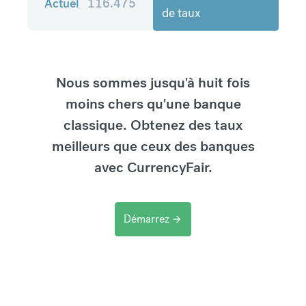
Actuel
116.475
de taux
Nous sommes jusqu'à huit fois
moins chers qu'une banque
classique. Obtenez des taux
meilleurs que ceux des banques
avec CurrencyFair.
Démarrez
arrow_forward