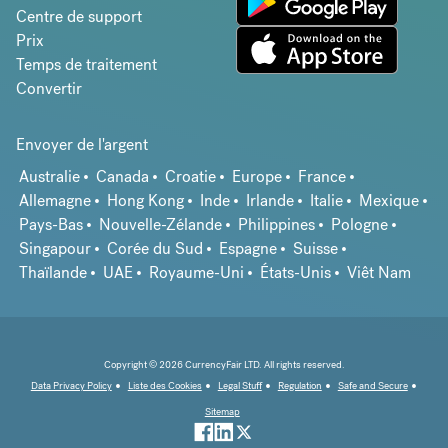
Centre de support
Prix
Temps de traitement
Convertir
Envoyer de l'argent
Australie
Canada
Croatie
Europe
France
Allemagne
Hong Kong
Inde
Irlande
Italie
Mexique
Pays-Bas
Nouvelle-Zélande
Philippines
Pologne
Singapour
Corée du Sud
Espagne
Suisse
Thaïlande
UAE
Royaume-Uni
États-Unis
Viêt Nam
Copyright © 2026 CurrencyFair LTD. All rights reserved.
Data Privacy Policy
Liste des Cookies
Legal Stuff
Regulation
Safe and Secure
Sitemap