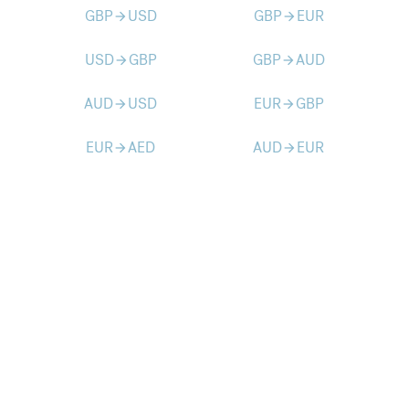
GBP
USD
GBP
EUR
arrow_forward
arrow_forward
USD
GBP
GBP
AUD
arrow_forward
arrow_forward
AUD
USD
EUR
GBP
arrow_forward
arrow_forward
EUR
AED
AUD
EUR
arrow_forward
arrow_forward