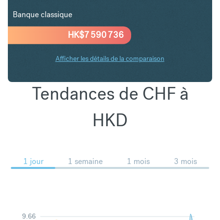
Banque classique
HK$
7 590 736
Afficher les détails de la comparaison
Tendances de CHF à
HKD
1 jour
1 semaine
1 mois
3 mois
9.66