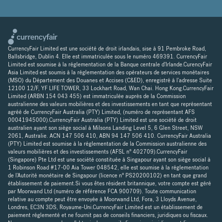
CurrencyFair Limited est une société de droit irlandais, sise à 91 Pembroke Road,
Ballsbridge, Dublin 4. Elle est immatriculée sous le numéro 469391. CurrencyFair
Limited est soumise à la réglementation de la Banque centrale d'Irlande.CurencyFair
Asia Limited est soumis à la réglementation des opérateurs de services monétaires
(MSO) du Département des Douanes et Accises (C&ED), enregistré à l'adresse Suite
12100 12/F, YF LIFE TOWER, 33 Lockhart Road, Wan Chai. Hong Kong.CurrencyFair
Limited (ARBN 154 043 455) est immatriculée auprès de la Commission
australienne des valeurs mobilières et des investissements en tant que représentant
agréé de CurrencyFair Australia (PTY) Limited, (numéro de représentant AFS
00041945000).CurrencyFair Australia (PTY) Limited est une société de droit
australien ayant son siège social à Milsons Landing Level 5, 6 Glen Street, NSW
2061, Australie. ACN 147 506 410, ABN 94 147 506 410. CurrencyFair Australia
(PTY) Limited est soumise à la réglementation de la Commission australienne des
valeurs mobilières et des investissements (AFSL n° 402709).CurrencyFair
(Singapore) Pte Ltd est une société constituée à Singapour ayant son siège social à
1 Robinson Road #17-00 Aia Tower 048542, elle est soumise à la réglementation
de l'Autorité monétaire de Singapour (licence n° PS20200102) en tant que grand
établissement de paiement.Si vous êtes résident britannique, votre compte est géré
par Moorwand Ltd (numéro de référence FCA 900709). Toute communication
relative au compte peut être envoyée à Moorwand Ltd, Fora, 3 Lloyds Avenue,
Londres, EC3N 3DS, Royaume-Uni.CurrencyFair Limited est un établissement de
paiement réglementé et ne fournit pas de conseils financiers, juridiques ou fiscaux.