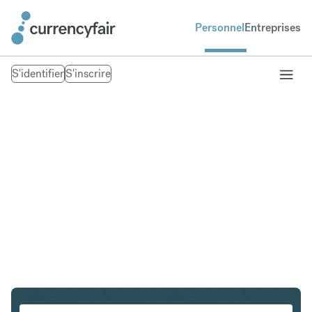
Personnel
Entreprises
S'identifier
S'inscrire
CHF en HKD
Convertir Franc suisse en Dollar de Hong Kong