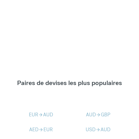
Paires de devises les plus populaires
EUR
AUD
AUD
GBP
arrow_forward
arrow_forward
AED
EUR
USD
AUD
arrow_forward
arrow_forward