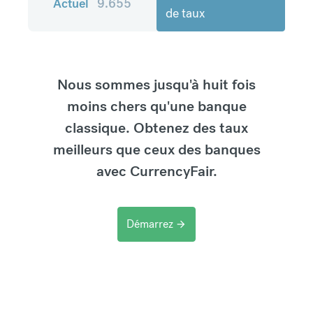
Actuel
9.655
de taux
Nous sommes jusqu'à huit fois
moins chers qu'une banque
classique. Obtenez des taux
meilleurs que ceux des banques
avec CurrencyFair.
Démarrez
arrow_forward