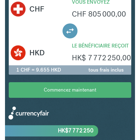
VOUS ENVOYEZ
CHF
CHF
805 000,00
LE BÉNÉFICIAIRE REÇOIT
HKD
HK$
7 772 250,00
1 CHF = 9.655 HKD
tous frais inclus
Commencez maintenant
HK$
7 772 250