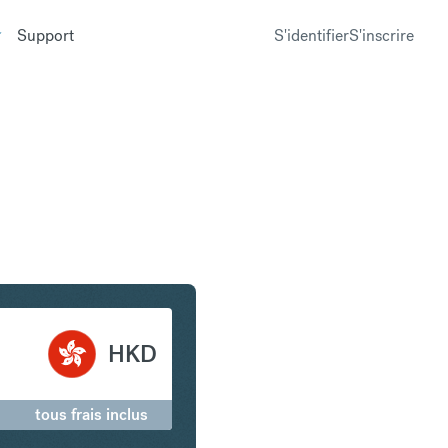
Support
S'identifier
S'inscrire
n Dollar de Hong Kong
HKD
tous frais inclus