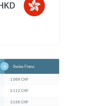
HKD
Swiss Franc
1 069
CHF
2 112
CHF
3 156
CHF