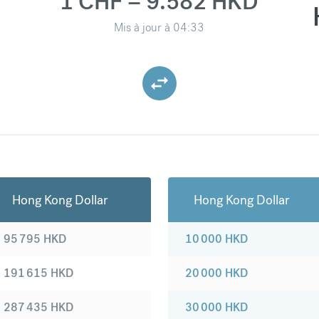
1 CHF = 9.582 HKD
Mis à jour à
04:33
Hong Kong Dollar
Hong Kong Dollar
95 795
HKD
10 000
HKD
191 615
HKD
20 000
HKD
287 435
HKD
30 000
HKD