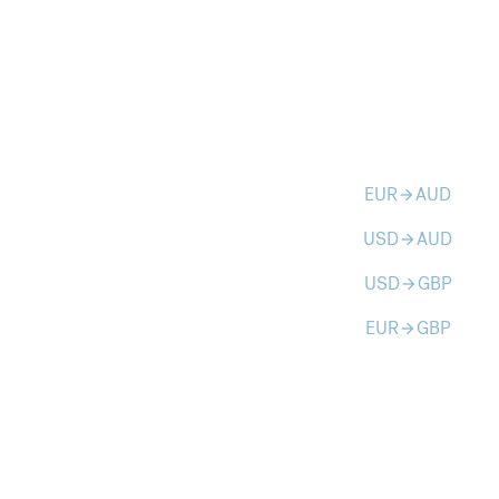
EUR
AUD
arrow_forward
USD
AUD
arrow_forward
USD
GBP
arrow_forward
EUR
GBP
arrow_forward