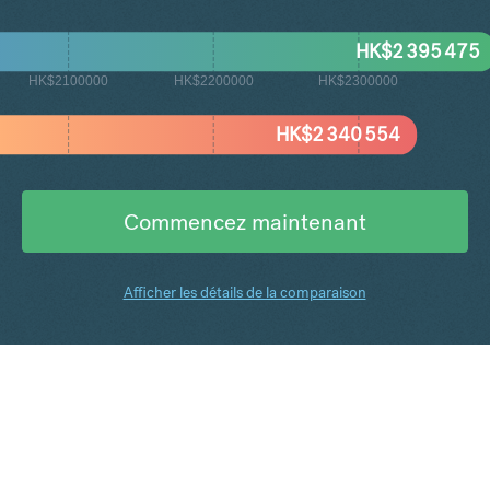
HK$
2 395 475
HK$2100000
HK$2200000
HK$2300000
HK$
2 340 554
Commencez maintenant
Afficher les détails de la comparaison