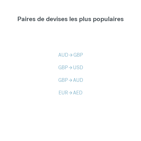
Paires de devises les plus populaires
AUD
GBP
arrow_forward
GBP
USD
arrow_forward
GBP
AUD
arrow_forward
EUR
AED
arrow_forward