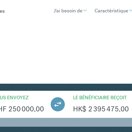
J'ai besoin de
Caractéristique
es
KD
Convertir Franc suisse e
US ENVOYEZ
LE BÉNÉFICIAIRE REÇOIT
HF
250 000,00
HK$
2 395 475,00