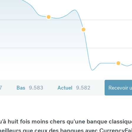
7
Bas
9.583
Actuel
9.582
Recevoir u
à huit fois moins chers qu'une banque classiqu
eilleurs que ceux des banques avec CurrencyFai