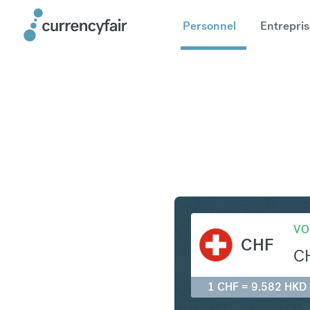
Personnel
Entrepris
CHF en H
VO
CHF
C
1 CHF = 9.582 HKD