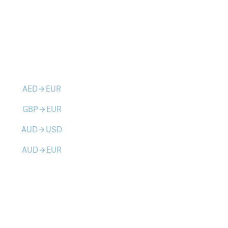
AED
EUR
arrow_forward
GBP
EUR
arrow_forward
AUD
USD
arrow_forward
AUD
EUR
arrow_forward