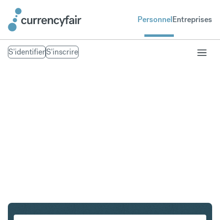
Personnel
Entreprises
S'identifier
S'inscrire
CHF en DKK
Convertir Franc suisse en Couronne danoise