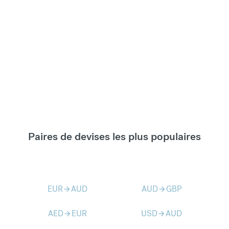
Paires de devises les plus populaires
EUR
AUD
AUD
GBP
arrow_forward
arrow_forward
AED
EUR
USD
AUD
arrow_forward
arrow_forward