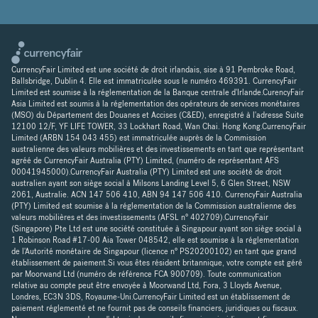
CurrencyFair Limited est une société de droit irlandais, sise à 91 Pembroke Road,
Ballsbridge, Dublin 4. Elle est immatriculée sous le numéro 469391. CurrencyFair
Limited est soumise à la réglementation de la Banque centrale d'Irlande.CurencyFair
Asia Limited est soumis à la réglementation des opérateurs de services monétaires
(MSO) du Département des Douanes et Accises (C&ED), enregistré à l'adresse Suite
12100 12/F, YF LIFE TOWER, 33 Lockhart Road, Wan Chai. Hong Kong.CurrencyFair
Limited (ARBN 154 043 455) est immatriculée auprès de la Commission
australienne des valeurs mobilières et des investissements en tant que représentant
agréé de CurrencyFair Australia (PTY) Limited, (numéro de représentant AFS
00041945000).CurrencyFair Australia (PTY) Limited est une société de droit
australien ayant son siège social à Milsons Landing Level 5, 6 Glen Street, NSW
2061, Australie. ACN 147 506 410, ABN 94 147 506 410. CurrencyFair Australia
(PTY) Limited est soumise à la réglementation de la Commission australienne des
valeurs mobilières et des investissements (AFSL n° 402709).CurrencyFair
(Singapore) Pte Ltd est une société constituée à Singapour ayant son siège social à
1 Robinson Road #17-00 Aia Tower 048542, elle est soumise à la réglementation
de l'Autorité monétaire de Singapour (licence n° PS20200102) en tant que grand
établissement de paiement.Si vous êtes résident britannique, votre compte est géré
par Moorwand Ltd (numéro de référence FCA 900709). Toute communication
relative au compte peut être envoyée à Moorwand Ltd, Fora, 3 Lloyds Avenue,
Londres, EC3N 3DS, Royaume-Uni.CurrencyFair Limited est un établissement de
paiement réglementé et ne fournit pas de conseils financiers, juridiques ou fiscaux.