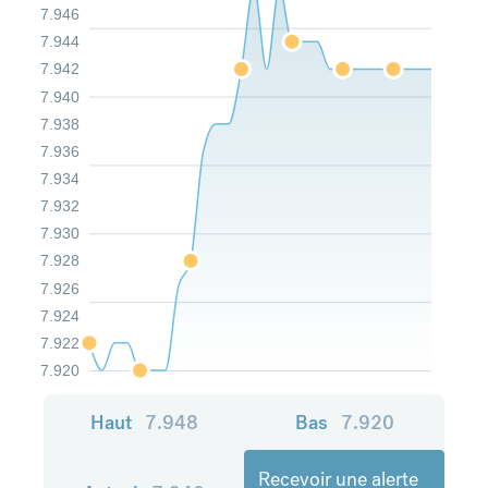
7.946
7.944
7.942
7.940
7.938
7.936
7.934
7.932
7.930
7.928
7.926
7.924
7.922
7.920
Haut
7.948
Bas
7.920
Recevoir une alerte