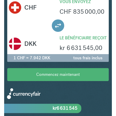
VOUS ENVOYEZ
CHF
CHF
835 000,00
LE BÉNÉFICIAIRE REÇOIT
DKK
kr
6 631 545,00
1 CHF = 7.942 DKK
tous frais inclus
Commencez maintenant
kr
6 631 545