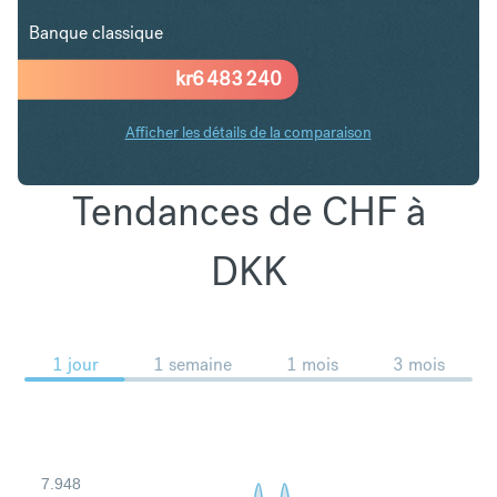
Banque classique
kr
6 483 240
Afficher les détails de la comparaison
Tendances de CHF à
DKK
1 jour
1 semaine
1 mois
3 mois
7.948