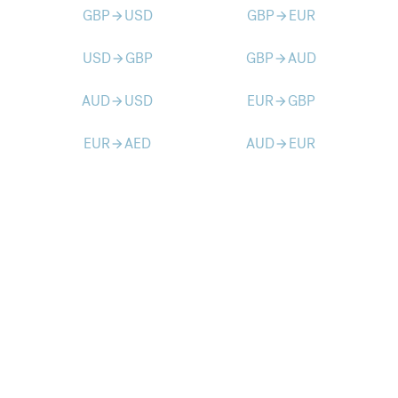
GBP
USD
GBP
EUR
arrow_forward
arrow_forward
USD
GBP
GBP
AUD
arrow_forward
arrow_forward
AUD
USD
EUR
GBP
arrow_forward
arrow_forward
EUR
AED
AUD
EUR
arrow_forward
arrow_forward