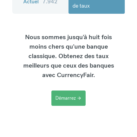
Actuel
7.942
de taux
Nous sommes jusqu'à huit fois
moins chers qu'une banque
classique. Obtenez des taux
meilleurs que ceux des banques
avec CurrencyFair.
Démarrez
arrow_forward