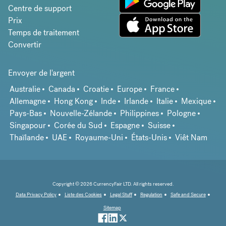
Centre de support
Prix
Temps de traitement
Convertir
Envoyer de l'argent
Australie
Canada
Croatie
Europe
France
Allemagne
Hong Kong
Inde
Irlande
Italie
Mexique
Pays-Bas
Nouvelle-Zélande
Philippines
Pologne
Singapour
Corée du Sud
Espagne
Suisse
Thaïlande
UAE
Royaume-Uni
États-Unis
Viêt Nam
Copyright © 2026 CurrencyFair LTD. All rights reserved.
Data Privacy Policy
Liste des Cookies
Legal Stuff
Regulation
Safe and Secure
Sitemap