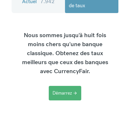
Actuel
7.942
de taux
Nous sommes jusqu'à huit fois
moins chers qu'une banque
classique. Obtenez des taux
meilleurs que ceux des banques
avec CurrencyFair.
Démarrez
arrow_forward