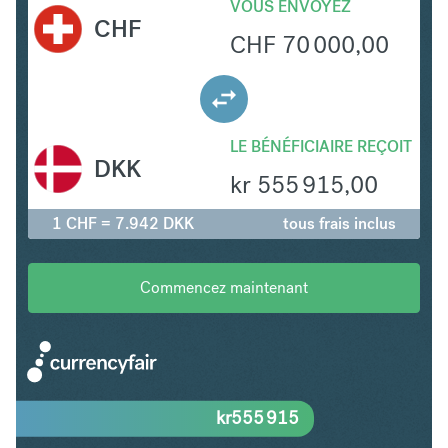
VOUS ENVOYEZ
CHF
CHF
70 000,00
LE BÉNÉFICIAIRE REÇOIT
DKK
kr
555 915,00
1 CHF = 7.942 DKK
tous frais inclus
Commencez maintenant
kr
555 915