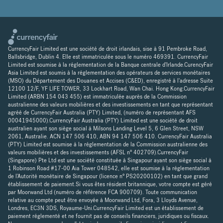
CurrencyFair Limited est une société de droit irlandais, sise à 91 Pembroke Road,
Ballsbridge, Dublin 4. Elle est immatriculée sous le numéro 469391. CurrencyFair
Limited est soumise à la réglementation de la Banque centrale d'Irlande.CurencyFair
Asia Limited est soumis à la réglementation des opérateurs de services monétaires
(MSO) du Département des Douanes et Accises (C&ED), enregistré à l'adresse Suite
12100 12/F, YF LIFE TOWER, 33 Lockhart Road, Wan Chai. Hong Kong.CurrencyFair
Limited (ARBN 154 043 455) est immatriculée auprès de la Commission
australienne des valeurs mobilières et des investissements en tant que représentant
agréé de CurrencyFair Australia (PTY) Limited, (numéro de représentant AFS
00041945000).CurrencyFair Australia (PTY) Limited est une société de droit
australien ayant son siège social à Milsons Landing Level 5, 6 Glen Street, NSW
2061, Australie. ACN 147 506 410, ABN 94 147 506 410. CurrencyFair Australia
(PTY) Limited est soumise à la réglementation de la Commission australienne des
valeurs mobilières et des investissements (AFSL n° 402709).CurrencyFair
(Singapore) Pte Ltd est une société constituée à Singapour ayant son siège social à
1 Robinson Road #17-00 Aia Tower 048542, elle est soumise à la réglementation
de l'Autorité monétaire de Singapour (licence n° PS20200102) en tant que grand
établissement de paiement.Si vous êtes résident britannique, votre compte est géré
par Moorwand Ltd (numéro de référence FCA 900709). Toute communication
relative au compte peut être envoyée à Moorwand Ltd, Fora, 3 Lloyds Avenue,
Londres, EC3N 3DS, Royaume-Uni.CurrencyFair Limited est un établissement de
paiement réglementé et ne fournit pas de conseils financiers, juridiques ou fiscaux.