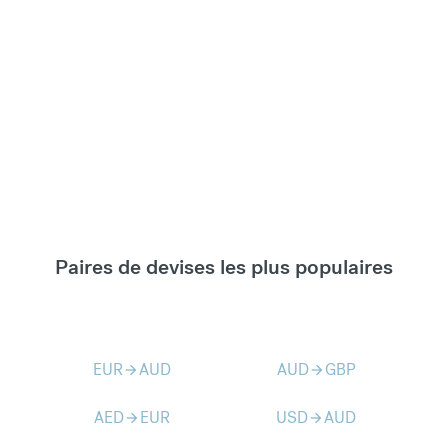
Paires de devises les plus populaires
EUR
AUD
AUD
GBP
arrow_forward
arrow_forward
AED
EUR
USD
AUD
arrow_forward
arrow_forward