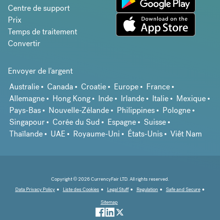
Centre de support
Prix
Temps de traitement
Convertir
Envoyer de l'argent
Australie
Canada
Croatie
Europe
France
Allemagne
Hong Kong
Inde
Irlande
Italie
Mexique
Pays-Bas
Nouvelle-Zélande
Philippines
Pologne
Singapour
Corée du Sud
Espagne
Suisse
Thaïlande
UAE
Royaume-Uni
États-Unis
Viêt Nam
Copyright © 2026 CurrencyFair LTD. All rights reserved.
Data Privacy Policy
Liste des Cookies
Legal Stuff
Regulation
Safe and Secure
Sitemap