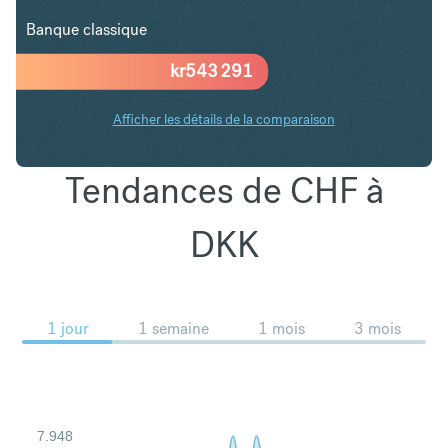
Banque classique
kr
543 291
Afficher les détails de la comparaison
Tendances de CHF à
DKK
1 jour
1 semaine
1 mois
3 mois
7.948