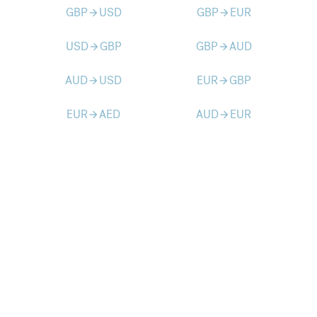
GBP
USD
GBP
EUR
arrow_forward
arrow_forward
USD
GBP
GBP
AUD
arrow_forward
arrow_forward
AUD
USD
EUR
GBP
arrow_forward
arrow_forward
EUR
AED
AUD
EUR
arrow_forward
arrow_forward