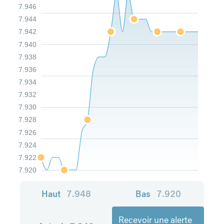
7.946
7.944
7.942
7.940
7.938
7.936
7.934
7.932
7.930
7.928
7.926
7.924
7.922
7.920
Haut
7.948
Bas
7.920
Recevoir une alerte