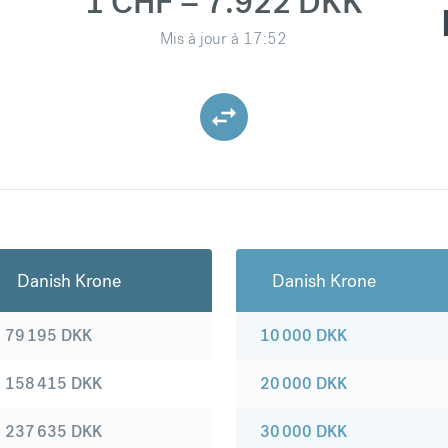
1 CHF = 7.922 DKK
Mis à jour à
17:52
Danish Krone
Danish Krone
79 195
DKK
10 000
DKK
158 415
DKK
20 000
DKK
237 635
DKK
30 000
DKK