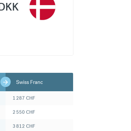
DKK
Swiss Franc
1 287
CHF
2 550
CHF
3 812
CHF