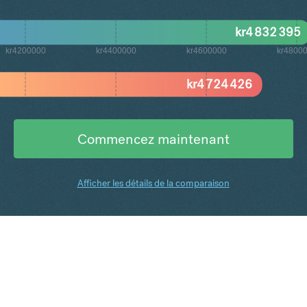
kr
4 832 395
kr4200000
kr4400000
kr4600000
kr4800
kr
4 724 426
Commencez maintenant
Afficher les détails de la comparaison