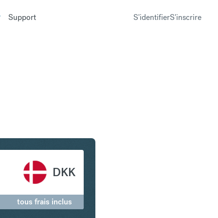
Support
S'identifier
S'inscrire
 en Couronne danoise
DKK
tous frais inclus