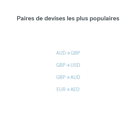
Paires de devises les plus populaires
AUD
GBP
arrow_forward
GBP
USD
arrow_forward
GBP
AUD
arrow_forward
EUR
AED
arrow_forward