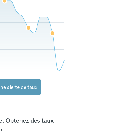
ne alerte de taux
e. Obtenez des taux
r.