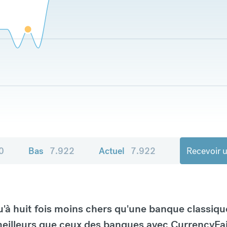
0
Bas
7.922
Actuel
7.922
Recevoir u
à huit fois moins chers qu'une banque classiqu
eilleurs que ceux des banques avec CurrencyFai