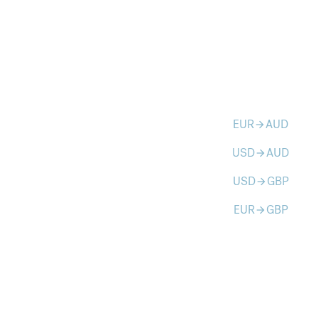
EUR
AUD
arrow_forward
USD
AUD
arrow_forward
USD
GBP
arrow_forward
EUR
GBP
arrow_forward