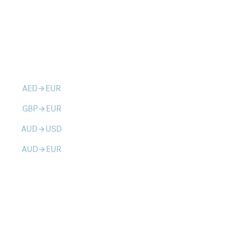
AED
EUR
arrow_forward
GBP
EUR
arrow_forward
AUD
USD
arrow_forward
AUD
EUR
arrow_forward