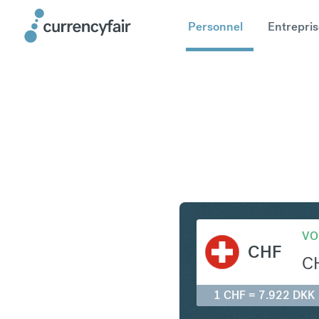
Personnel
Entrepris
CHF en D
VO
CHF
C
1 CHF = 7.922 DKK