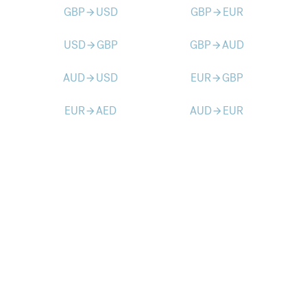
GBP
USD
GBP
EUR
arrow_forward
arrow_forward
USD
GBP
GBP
AUD
arrow_forward
arrow_forward
AUD
USD
EUR
GBP
arrow_forward
arrow_forward
EUR
AED
AUD
EUR
arrow_forward
arrow_forward