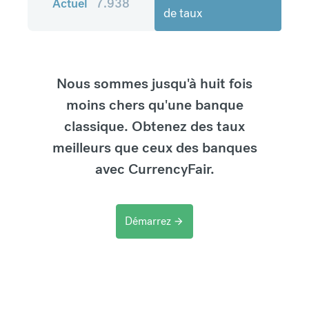
Actuel
7.938
de taux
Nous sommes jusqu'à huit fois
moins chers qu'une banque
classique. Obtenez des taux
meilleurs que ceux des banques
avec CurrencyFair.
Démarrez
arrow_forward