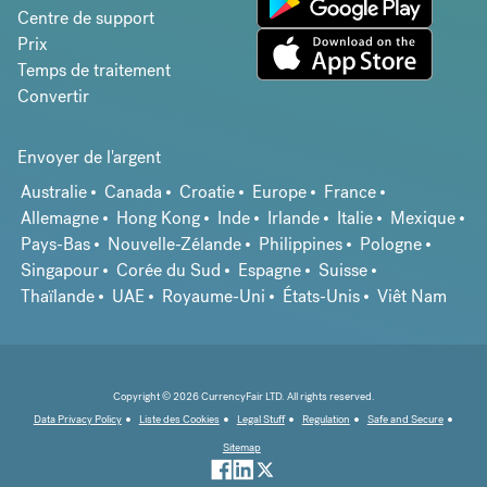
Centre de support
Prix
Temps de traitement
Convertir
Envoyer de l'argent
Australie
Canada
Croatie
Europe
France
Allemagne
Hong Kong
Inde
Irlande
Italie
Mexique
Pays-Bas
Nouvelle-Zélande
Philippines
Pologne
Singapour
Corée du Sud
Espagne
Suisse
Thaïlande
UAE
Royaume-Uni
États-Unis
Viêt Nam
Copyright © 2026 CurrencyFair LTD. All rights reserved.
Data Privacy Policy
Liste des Cookies
Legal Stuff
Regulation
Safe and Secure
Sitemap