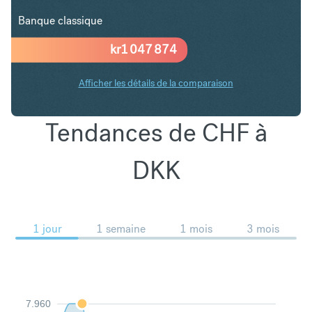
Banque classique
kr
1 047 874
Afficher les détails de la comparaison
Tendances de CHF à
DKK
1 jour
1 semaine
1 mois
3 mois
7.960