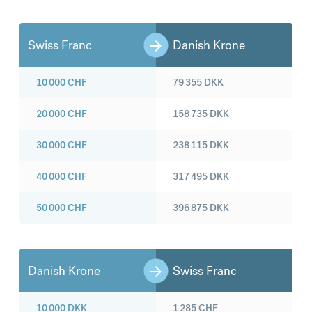
Swiss Franc
Danish Krone
10 000
CHF
79 355
DKK
20 000
CHF
158 735
DKK
30 000
CHF
238 115
DKK
40 000
CHF
317 495
DKK
50 000
CHF
396 875
DKK
Danish Krone
Swiss Franc
10 000
DKK
1 285
CHF