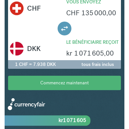
VOUS ENVOYEZ
CHF
CHF
135 000,00
LE BÉNÉFICIAIRE REÇOIT
DKK
kr
1 071 605,00
1 CHF = 7.938 DKK
tous frais inclus
Commencez maintenant
kr
1 071 605