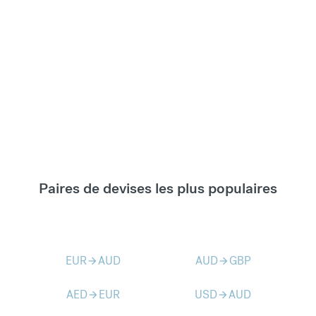
Paires de devises les plus populaires
EUR
AUD
AUD
GBP
arrow_forward
arrow_forward
AED
EUR
USD
AUD
arrow_forward
arrow_forward