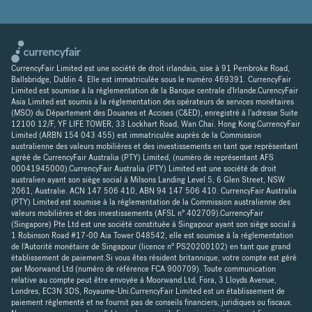
CurrencyFair Limited est une société de droit irlandais, sise à 91 Pembroke Road,
Ballsbridge, Dublin 4. Elle est immatriculée sous le numéro 469391. CurrencyFair
Limited est soumise à la réglementation de la Banque centrale d'Irlande.CurencyFair
Asia Limited est soumis à la réglementation des opérateurs de services monétaires
(MSO) du Département des Douanes et Accises (C&ED), enregistré à l'adresse Suite
12100 12/F, YF LIFE TOWER, 33 Lockhart Road, Wan Chai. Hong Kong.CurrencyFair
Limited (ARBN 154 043 455) est immatriculée auprès de la Commission
australienne des valeurs mobilières et des investissements en tant que représentant
agréé de CurrencyFair Australia (PTY) Limited, (numéro de représentant AFS
00041945000).CurrencyFair Australia (PTY) Limited est une société de droit
australien ayant son siège social à Milsons Landing Level 5, 6 Glen Street, NSW
2061, Australie. ACN 147 506 410, ABN 94 147 506 410. CurrencyFair Australia
(PTY) Limited est soumise à la réglementation de la Commission australienne des
valeurs mobilières et des investissements (AFSL n° 402709).CurrencyFair
(Singapore) Pte Ltd est une société constituée à Singapour ayant son siège social à
1 Robinson Road #17-00 Aia Tower 048542, elle est soumise à la réglementation
de l'Autorité monétaire de Singapour (licence n° PS20200102) en tant que grand
établissement de paiement.Si vous êtes résident britannique, votre compte est géré
par Moorwand Ltd (numéro de référence FCA 900709). Toute communication
relative au compte peut être envoyée à Moorwand Ltd, Fora, 3 Lloyds Avenue,
Londres, EC3N 3DS, Royaume-Uni.CurrencyFair Limited est un établissement de
paiement réglementé et ne fournit pas de conseils financiers, juridiques ou fiscaux.