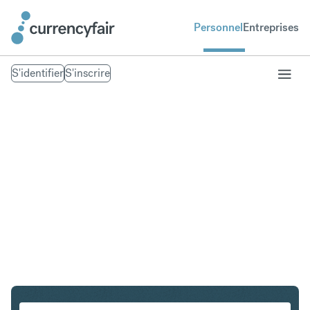
Personnel
Entreprises
S'identifier
S'inscrire
CHF en DKK
Convertir Franc suisse en Couronne danoise