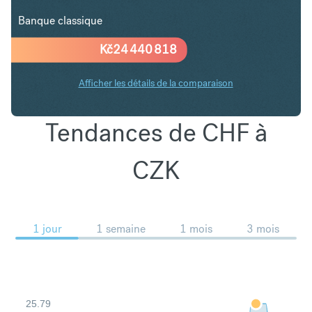
Banque classique
Kč
24 440 818
Afficher les détails de la comparaison
Tendances de CHF à
CZK
1 jour
1 semaine
1 mois
3 mois
25.79