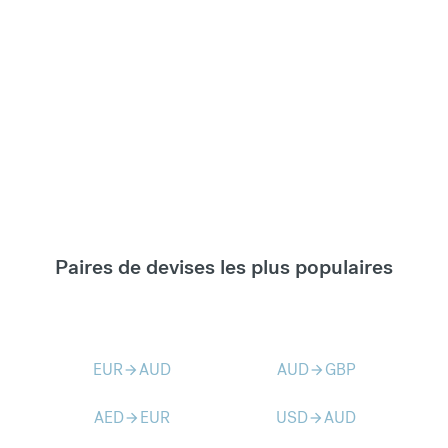
Paires de devises les plus populaires
EUR
AUD
AUD
GBP
arrow_forward
arrow_forward
AED
EUR
USD
AUD
arrow_forward
arrow_forward