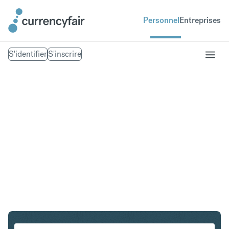
Personnel
Entreprises
S'identifier
S'inscrire
CHF en CZK
Convertir Franc suisse en Couronne tchèque