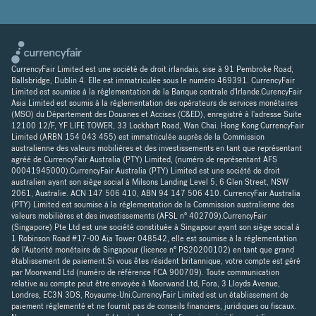
CurrencyFair Limited est une société de droit irlandais, sise à 91 Pembroke Road,
Ballsbridge, Dublin 4. Elle est immatriculée sous le numéro 469391. CurrencyFair
Limited est soumise à la réglementation de la Banque centrale d'Irlande.CurencyFair
Asia Limited est soumis à la réglementation des opérateurs de services monétaires
(MSO) du Département des Douanes et Accises (C&ED), enregistré à l'adresse Suite
12100 12/F, YF LIFE TOWER, 33 Lockhart Road, Wan Chai. Hong Kong.CurrencyFair
Limited (ARBN 154 043 455) est immatriculée auprès de la Commission
australienne des valeurs mobilières et des investissements en tant que représentant
agréé de CurrencyFair Australia (PTY) Limited, (numéro de représentant AFS
00041945000).CurrencyFair Australia (PTY) Limited est une société de droit
australien ayant son siège social à Milsons Landing Level 5, 6 Glen Street, NSW
2061, Australie. ACN 147 506 410, ABN 94 147 506 410. CurrencyFair Australia
(PTY) Limited est soumise à la réglementation de la Commission australienne des
valeurs mobilières et des investissements (AFSL n° 402709).CurrencyFair
(Singapore) Pte Ltd est une société constituée à Singapour ayant son siège social à
1 Robinson Road #17-00 Aia Tower 048542, elle est soumise à la réglementation
de l'Autorité monétaire de Singapour (licence n° PS20200102) en tant que grand
établissement de paiement.Si vous êtes résident britannique, votre compte est géré
par Moorwand Ltd (numéro de référence FCA 900709). Toute communication
relative au compte peut être envoyée à Moorwand Ltd, Fora, 3 Lloyds Avenue,
Londres, EC3N 3DS, Royaume-Uni.CurrencyFair Limited est un établissement de
paiement réglementé et ne fournit pas de conseils financiers, juridiques ou fiscaux.