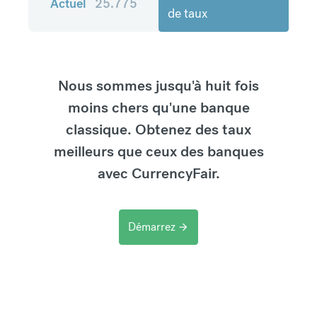
Actuel
25.775
de taux
Nous sommes jusqu'à huit fois
moins chers qu'une banque
classique. Obtenez des taux
meilleurs que ceux des banques
avec CurrencyFair.
Démarrez
arrow_forward