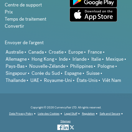
Centre de support
Prix
Temps de traitement
Convertir
Envoyer de l'argent
Australie
Canada
Croatie
Europe
France
Allemagne
Hong Kong
Inde
Irlande
Italie
Mexique
Pays-Bas
Nouvelle-Zélande
Philippines
Pologne
Singapour
Corée du Sud
Espagne
Suisse
Thaïlande
UAE
Royaume-Uni
États-Unis
Viêt Nam
Copyright © 2026 CurrencyFair LTD. All rights reserved.
Data Privacy Policy
Liste des Cookies
Legal Stuff
Regulation
Safe and Secure
Sitemap