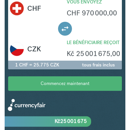
VOUS ENVOYEZ
CHF
CHF
970 000,00
LE BÉNÉFICIAIRE REÇOIT
CZK
Kč
25 001 675,00
1 CHF = 25.775 CZK
tous frais inclus
Commencez maintenant
Kč
25 001 675