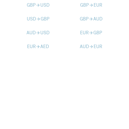
GBP
USD
GBP
EUR
arrow_forward
arrow_forward
USD
GBP
GBP
AUD
arrow_forward
arrow_forward
AUD
USD
EUR
GBP
arrow_forward
arrow_forward
EUR
AED
AUD
EUR
arrow_forward
arrow_forward