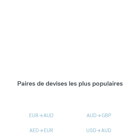
Paires de devises les plus populaires
EUR
AUD
AUD
GBP
arrow_forward
arrow_forward
AED
EUR
USD
AUD
arrow_forward
arrow_forward