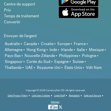
Centre de support
Prix
Temps de traitement
Convertir
Envoyer de l'argent
Australie
Canada
Croatie
Europe
France
Allemagne
Hong Kong
Inde
Irlande
Italie
Mexique
Pays-Bas
Nouvelle-Zélande
Philippines
Pologne
Singapour
Corée du Sud
Espagne
Suisse
Thaïlande
UAE
Royaume-Uni
États-Unis
Viêt Nam
Copyright © 2026 CurrencyFair LTD. All rights reserved.
Data Privacy Policy
Liste des Cookies
Legal Stuff
Regulation
Safe and Secure
Sitemap