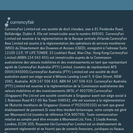
CurrencyFair Limited est une société de droit irlandais, sise à 91 Pembroke Road,
Ballsbridge, Dublin 4. Elle est immatriculée sous le numéro 469391. CurrencyFair
Limited est soumise à la réglementation de la Banque centrale d'Irlande.CurencyFair
Asia Limited est soumis à la réglementation des opérateurs de services monétaires
(MSO) du Département des Douanes et Accises (C&ED), enregistré à l'adresse Suite
12100 12/F, YF LIFE TOWER, 33 Lockhart Road, Wan Chai. Hong Kong.CurrencyFair
Limited (ARBN 154 043 455) est immatriculée auprès de la Commission
australienne des valeurs mobilières et des investissements en tant que représentant
agréé de CurrencyFair Australia (PTY) Limited, (numéro de représentant AFS
00041945000).CurrencyFair Australia (PTY) Limited est une société de droit
australien ayant son siège social à Milsons Landing Level 5, 6 Glen Street, NSW
2061, Australie. ACN 147 506 410, ABN 94 147 506 410. CurrencyFair Australia
(PTY) Limited est soumise à la réglementation de la Commission australienne des
valeurs mobilières et des investissements (AFSL n° 402709).CurrencyFair
(Singapore) Pte Ltd est une société constituée à Singapour ayant son siège social à
1 Robinson Road #17-00 Aia Tower 048542, elle est soumise à la réglementation
de l'Autorité monétaire de Singapour (licence n° PS20200102) en tant que grand
établissement de paiement.Si vous êtes résident britannique, votre compte est géré
par Moorwand Ltd (numéro de référence FCA 900709). Toute communication
relative au compte peut être envoyée à Moorwand Ltd, Fora, 3 Lloyds Avenue,
Londres, EC3N 3DS, Royaume-Uni.CurrencyFair Limited est un établissement de
paiement réglementé et ne fournit pas de conseils financiers, juridiques ou fiscaux.