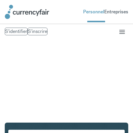
Personnel
Entreprises
S'identifier
S'inscrire
CHF en CZK
Convertir Franc suisse en Couronne tchèque