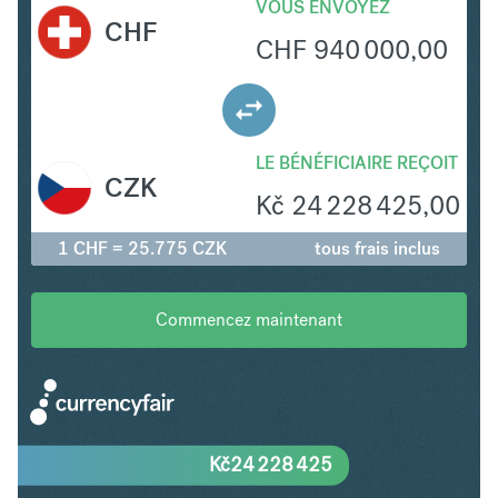
VOUS ENVOYEZ
CHF
CHF
940 000,00
LE BÉNÉFICIAIRE REÇOIT
CZK
Kč
24 228 425,00
1 CHF = 25.775 CZK
tous frais inclus
Commencez maintenant
Kč
24 228 425