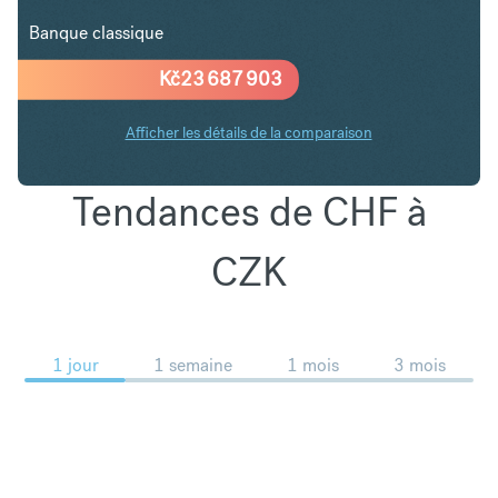
Banque classique
Kč
23 687 903
Afficher les détails de la comparaison
Tendances de CHF à
CZK
1 jour
1 semaine
1 mois
3 mois