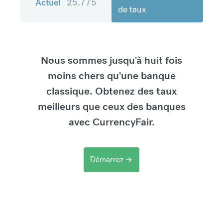
Actuel
25.775
de taux
Nous sommes jusqu'à huit fois
moins chers qu'une banque
classique. Obtenez des taux
meilleurs que ceux des banques
avec CurrencyFair.
Démarrez
arrow_forward