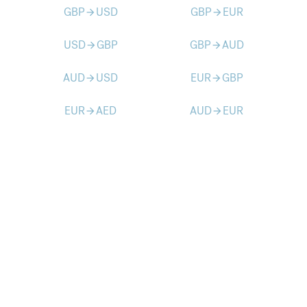
GBP
USD
GBP
EUR
arrow_forward
arrow_forward
USD
GBP
GBP
AUD
arrow_forward
arrow_forward
AUD
USD
EUR
GBP
arrow_forward
arrow_forward
EUR
AED
AUD
EUR
arrow_forward
arrow_forward