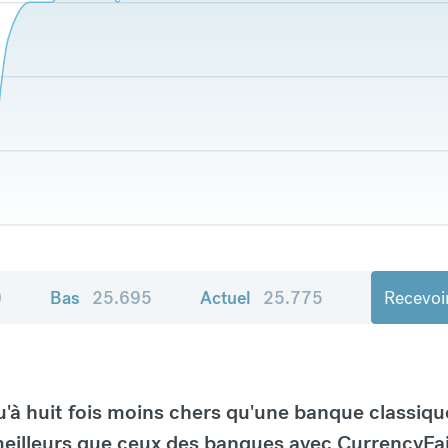
0
Bas
25.695
Actuel
25.775
Recevoir
à huit fois moins chers qu'une banque classiqu
eilleurs que ceux des banques avec CurrencyFai