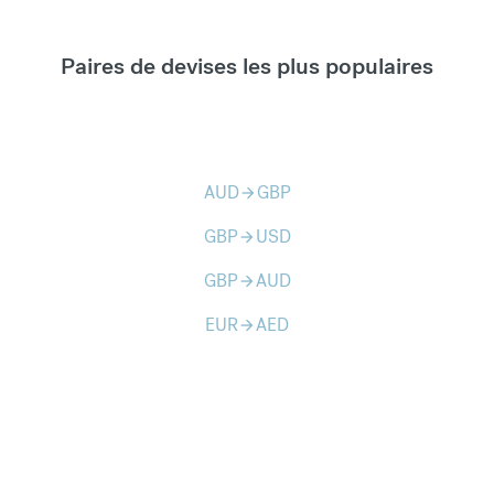
Paires de devises les plus populaires
AUD
GBP
arrow_forward
GBP
USD
arrow_forward
GBP
AUD
arrow_forward
EUR
AED
arrow_forward