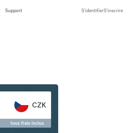
Support
S'identifier
S'inscrire
 en Couronne tchèque
CZK
tous frais inclus