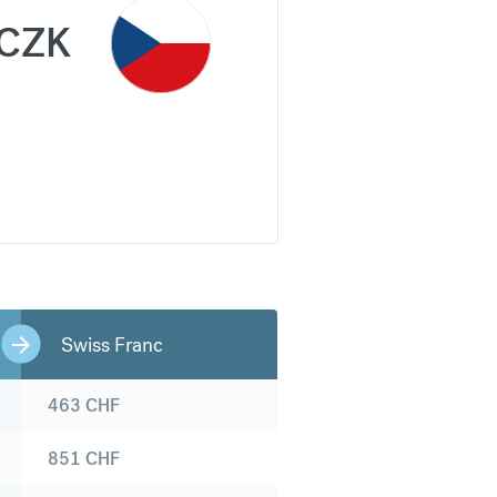
CZK
Swiss Franc
463
CHF
851
CHF