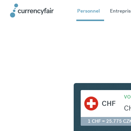
Personnel
Entrepris
CHF en C
VO
CHF
C
1 CHF = 25.775 CZ