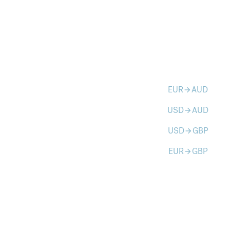
EUR
AUD
arrow_forward
USD
AUD
arrow_forward
USD
GBP
arrow_forward
EUR
GBP
arrow_forward