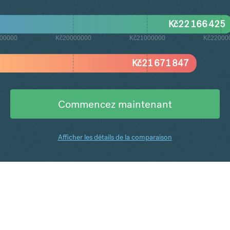
Kč
22 166 425
00000
Kč20000000
Kč21000000
Kč22000
Kč
21 671 847
Commencez maintenant
Afficher les détails de la comparaison