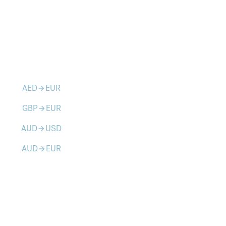
AED
EUR
arrow_forward
GBP
EUR
arrow_forward
AUD
USD
arrow_forward
AUD
EUR
arrow_forward