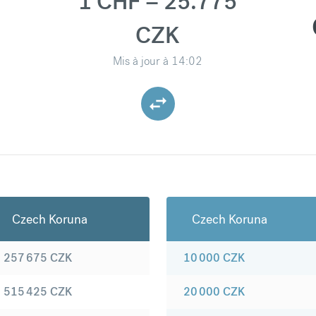
1 CHF = 25.775
CZK
Mis à jour à
14:02
Czech Koruna
Czech Koruna
257 675
CZK
10 000
CZK
515 425
CZK
20 000
CZK