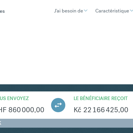
J'ai besoin de
Caractéristique
es
ZK
Convertir Franc suisse
US ENVOYEZ
LE BÉNÉFICIAIRE REÇOIT
HF
860 000,00
Kč
22 166 425,00
K