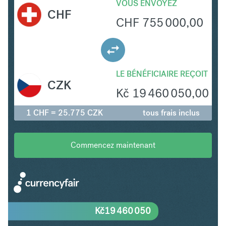
VOUS ENVOYEZ
CHF
CHF
755 000,00
LE BÉNÉFICIAIRE REÇOIT
CZK
Kč
19 460 050,00
1 CHF = 25.775 CZK
tous frais inclus
Commencez maintenant
Kč
19 460 050