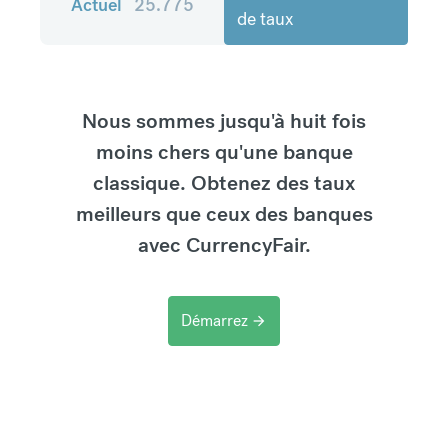
Actuel
25.775
de taux
Nous sommes jusqu'à huit fois
moins chers qu'une banque
classique. Obtenez des taux
meilleurs que ceux des banques
avec CurrencyFair.
Démarrez
arrow_forward