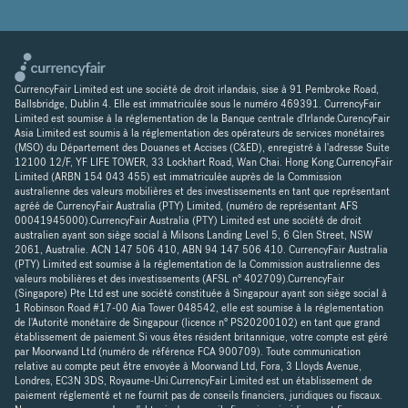
CurrencyFair Limited est une société de droit irlandais, sise à 91 Pembroke Road,
Ballsbridge, Dublin 4. Elle est immatriculée sous le numéro 469391. CurrencyFair
Limited est soumise à la réglementation de la Banque centrale d'Irlande.CurencyFair
Asia Limited est soumis à la réglementation des opérateurs de services monétaires
(MSO) du Département des Douanes et Accises (C&ED), enregistré à l'adresse Suite
12100 12/F, YF LIFE TOWER, 33 Lockhart Road, Wan Chai. Hong Kong.CurrencyFair
Limited (ARBN 154 043 455) est immatriculée auprès de la Commission
australienne des valeurs mobilières et des investissements en tant que représentant
agréé de CurrencyFair Australia (PTY) Limited, (numéro de représentant AFS
00041945000).CurrencyFair Australia (PTY) Limited est une société de droit
australien ayant son siège social à Milsons Landing Level 5, 6 Glen Street, NSW
2061, Australie. ACN 147 506 410, ABN 94 147 506 410. CurrencyFair Australia
(PTY) Limited est soumise à la réglementation de la Commission australienne des
valeurs mobilières et des investissements (AFSL n° 402709).CurrencyFair
(Singapore) Pte Ltd est une société constituée à Singapour ayant son siège social à
1 Robinson Road #17-00 Aia Tower 048542, elle est soumise à la réglementation
de l'Autorité monétaire de Singapour (licence n° PS20200102) en tant que grand
établissement de paiement.Si vous êtes résident britannique, votre compte est géré
par Moorwand Ltd (numéro de référence FCA 900709). Toute communication
relative au compte peut être envoyée à Moorwand Ltd, Fora, 3 Lloyds Avenue,
Londres, EC3N 3DS, Royaume-Uni.CurrencyFair Limited est un établissement de
paiement réglementé et ne fournit pas de conseils financiers, juridiques ou fiscaux.