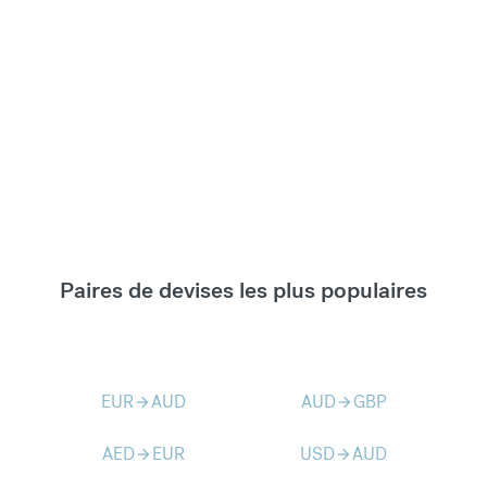
Paires de devises les plus populaires
EUR
AUD
AUD
GBP
arrow_forward
arrow_forward
AED
EUR
USD
AUD
arrow_forward
arrow_forward