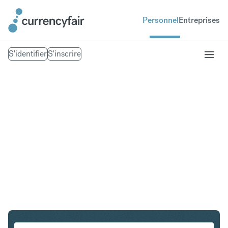
Personnel
Entreprises
S'identifier
S'inscrire
CHF en CZK
Convertir Franc suisse en Couronne tchèque