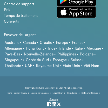
Centre de support
Prix
Temps de traitement
Convertir
Envoyer de l'argent
Australie
Canada
Croatie
Europe
France
Allemagne
Hong Kong
Inde
Irlande
Italie
Mexique
Pays-Bas
Nouvelle-Zélande
Philippines
Pologne
Singapour
Corée du Sud
Espagne
Suisse
Thaïlande
UAE
Royaume-Uni
États-Unis
Viêt Nam
Copyright © 2026 CurrencyFair LTD. All rights reserved.
Data Privacy Policy
Liste des Cookies
Legal Stuff
Regulation
Safe and Secure
Sitemap