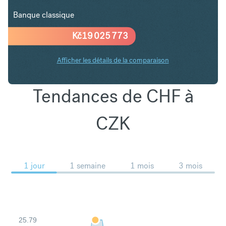
Banque classique
Kč
19 025 773
Afficher les détails de la comparaison
Tendances de CHF à
CZK
1 jour
1 semaine
1 mois
3 mois
25.79