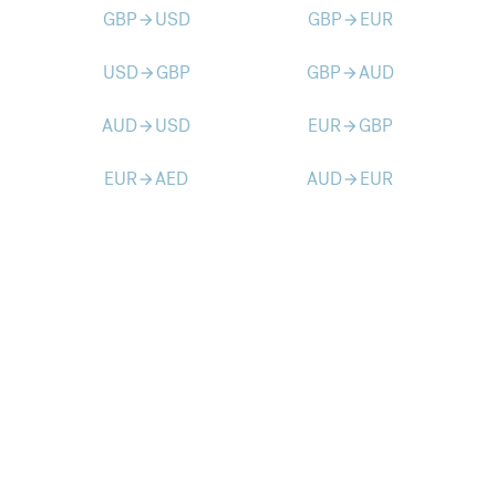
GBP
USD
GBP
EUR
arrow_forward
arrow_forward
USD
GBP
GBP
AUD
arrow_forward
arrow_forward
AUD
USD
EUR
GBP
arrow_forward
arrow_forward
EUR
AED
AUD
EUR
arrow_forward
arrow_forward