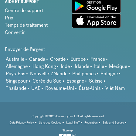
AIDE ET SUPPORT
Centre de support
Prix
Temps de traitement
Convertir
Envoyer de l'argent
Australie
Canada
Croatie
Europe
France
Allemagne
Hong Kong
Inde
Irlande
Italie
Mexique
Pays-Bas
Nouvelle-Zélande
Philippines
Pologne
Singapour
Corée du Sud
Espagne
Suisse
Thaïlande
UAE
Royaume-Uni
États-Unis
Viêt Nam
Copyright © 2026 CurrencyFair LTD. All rights reserved.
Data Privacy Policy
Liste des Cookies
Legal Stuff
Regulation
Safe and Secure
Sitemap