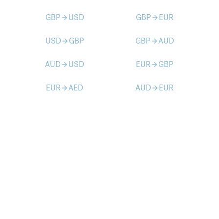
GBP
USD
GBP
EUR
arrow_forward
arrow_forward
USD
GBP
GBP
AUD
arrow_forward
arrow_forward
AUD
USD
EUR
GBP
arrow_forward
arrow_forward
EUR
AED
AUD
EUR
arrow_forward
arrow_forward