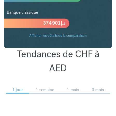
Banque classique
374 901
د.إ
Afficher les détails de la comparaison
Tendances de CHF à
AED
1 jour
1 semaine
1 mois
3 mois