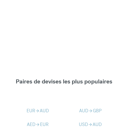
Paires de devises les plus populaires
EUR
AUD
AUD
GBP
arrow_forward
arrow_forward
AED
EUR
USD
AUD
arrow_forward
arrow_forward