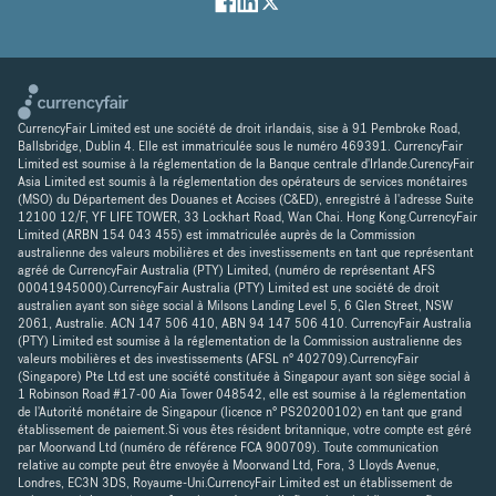
CurrencyFair Limited est une société de droit irlandais, sise à 91 Pembroke Road,
Ballsbridge, Dublin 4. Elle est immatriculée sous le numéro 469391. CurrencyFair
Limited est soumise à la réglementation de la Banque centrale d'Irlande.CurencyFair
Asia Limited est soumis à la réglementation des opérateurs de services monétaires
(MSO) du Département des Douanes et Accises (C&ED), enregistré à l'adresse Suite
12100 12/F, YF LIFE TOWER, 33 Lockhart Road, Wan Chai. Hong Kong.CurrencyFair
Limited (ARBN 154 043 455) est immatriculée auprès de la Commission
australienne des valeurs mobilières et des investissements en tant que représentant
agréé de CurrencyFair Australia (PTY) Limited, (numéro de représentant AFS
00041945000).CurrencyFair Australia (PTY) Limited est une société de droit
australien ayant son siège social à Milsons Landing Level 5, 6 Glen Street, NSW
2061, Australie. ACN 147 506 410, ABN 94 147 506 410. CurrencyFair Australia
(PTY) Limited est soumise à la réglementation de la Commission australienne des
valeurs mobilières et des investissements (AFSL n° 402709).CurrencyFair
(Singapore) Pte Ltd est une société constituée à Singapour ayant son siège social à
1 Robinson Road #17-00 Aia Tower 048542, elle est soumise à la réglementation
de l'Autorité monétaire de Singapour (licence n° PS20200102) en tant que grand
établissement de paiement.Si vous êtes résident britannique, votre compte est géré
par Moorwand Ltd (numéro de référence FCA 900709). Toute communication
relative au compte peut être envoyée à Moorwand Ltd, Fora, 3 Lloyds Avenue,
Londres, EC3N 3DS, Royaume-Uni.CurrencyFair Limited est un établissement de