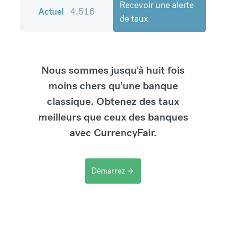
Recevoir une alerte
Actuel
4.516
de taux
Nous sommes jusqu'à huit fois
moins chers qu'une banque
classique. Obtenez des taux
meilleurs que ceux des banques
avec CurrencyFair.
Démarrez
arrow_forward