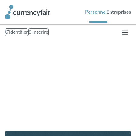
Personnel
Entreprises
S'identifier
S'inscrire
CHF en AED
Convertir Franc suisse en Dirham des Émirats
arabes unis