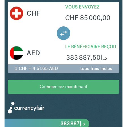
VOUS ENVOYEZ
CHF
CHF
85 000,00
LE BÉNÉFICIAIRE REÇOIT
AED
383 887,50
د.إ
1 CHF = 4.5165 AED
tous frais inclus
Commencez maintenant
383 887
د.إ