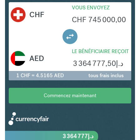
VOUS ENVOYEZ
CHF
CHF
745 000,00
LE BÉNÉFICIAIRE REÇOIT
AED
3 364 777,50
د.إ
1 CHF = 4.5165 AED
tous frais inclus
Commencez maintenant
3 364 777
د.إ