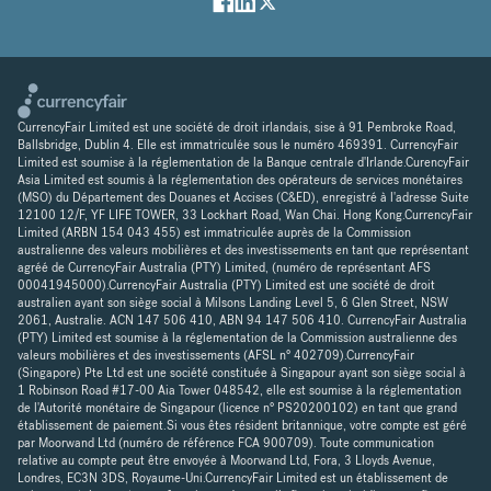
CurrencyFair Limited est une société de droit irlandais, sise à 91 Pembroke Road,
Ballsbridge, Dublin 4. Elle est immatriculée sous le numéro 469391. CurrencyFair
Limited est soumise à la réglementation de la Banque centrale d'Irlande.CurencyFair
Asia Limited est soumis à la réglementation des opérateurs de services monétaires
(MSO) du Département des Douanes et Accises (C&ED), enregistré à l'adresse Suite
12100 12/F, YF LIFE TOWER, 33 Lockhart Road, Wan Chai. Hong Kong.CurrencyFair
Limited (ARBN 154 043 455) est immatriculée auprès de la Commission
australienne des valeurs mobilières et des investissements en tant que représentant
agréé de CurrencyFair Australia (PTY) Limited, (numéro de représentant AFS
00041945000).CurrencyFair Australia (PTY) Limited est une société de droit
australien ayant son siège social à Milsons Landing Level 5, 6 Glen Street, NSW
2061, Australie. ACN 147 506 410, ABN 94 147 506 410. CurrencyFair Australia
(PTY) Limited est soumise à la réglementation de la Commission australienne des
valeurs mobilières et des investissements (AFSL n° 402709).CurrencyFair
(Singapore) Pte Ltd est une société constituée à Singapour ayant son siège social à
1 Robinson Road #17-00 Aia Tower 048542, elle est soumise à la réglementation
de l'Autorité monétaire de Singapour (licence n° PS20200102) en tant que grand
établissement de paiement.Si vous êtes résident britannique, votre compte est géré
par Moorwand Ltd (numéro de référence FCA 900709). Toute communication
relative au compte peut être envoyée à Moorwand Ltd, Fora, 3 Lloyds Avenue,
Londres, EC3N 3DS, Royaume-Uni.CurrencyFair Limited est un établissement de