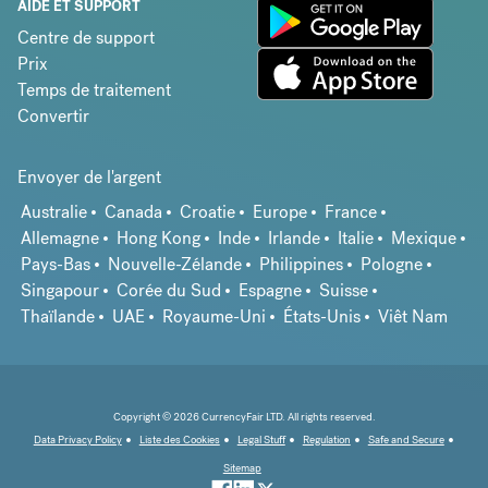
AIDE ET SUPPORT
Centre de support
Prix
Temps de traitement
Convertir
Envoyer de l'argent
Australie
Canada
Croatie
Europe
France
Allemagne
Hong Kong
Inde
Irlande
Italie
Mexique
Pays-Bas
Nouvelle-Zélande
Philippines
Pologne
Singapour
Corée du Sud
Espagne
Suisse
Thaïlande
UAE
Royaume-Uni
États-Unis
Viêt Nam
Copyright © 2026 CurrencyFair LTD. All rights reserved.
Data Privacy Policy
Liste des Cookies
Legal Stuff
Regulation
Safe and Secure
Sitemap