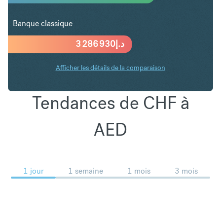
Banque classique
3 286 930
د.إ
Afficher les détails de la comparaison
Tendances de CHF à
AED
1 jour
1 semaine
1 mois
3 mois