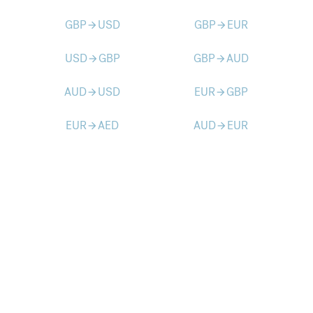
GBP
USD
GBP
EUR
arrow_forward
arrow_forward
USD
GBP
GBP
AUD
arrow_forward
arrow_forward
AUD
USD
EUR
GBP
arrow_forward
arrow_forward
EUR
AED
AUD
EUR
arrow_forward
arrow_forward