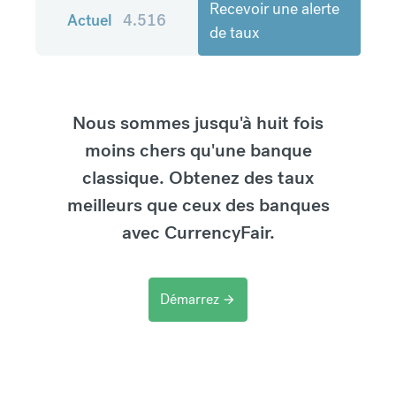
Recevoir une alerte
Actuel
4.516
de taux
Nous sommes jusqu'à huit fois
moins chers qu'une banque
classique. Obtenez des taux
meilleurs que ceux des banques
avec CurrencyFair.
Démarrez
arrow_forward