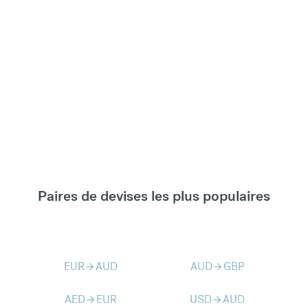
Paires de devises les plus populaires
EUR
AUD
AUD
GBP
arrow_forward
arrow_forward
AED
EUR
USD
AUD
arrow_forward
arrow_forward