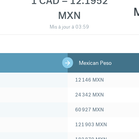
1 CAD = 12.1952
MXN
Mis à jour à
03:59
Mexican Peso
12 146
MXN
24 342
MXN
60 927
MXN
121 903
MXN