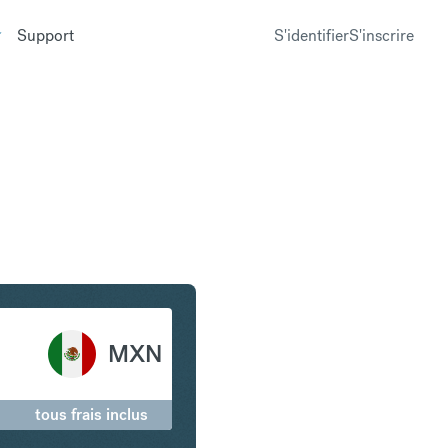
Support
S'identifier
S'inscrire
dien en Peso mexicain
MXN
tous frais inclus