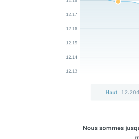
12.18
12.17
12.16
12.15
12.14
12.13
Haut
12.20
Nous sommes jusqu'
m