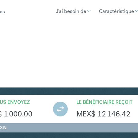
J'ai besoin de
Caractéristique
es
MXN
Convertir Dollar cana
US ENVOYEZ
LE BÉNÉFICIAIRE REÇOIT
$
1 000,00
MEX$
12 146,42
MXN