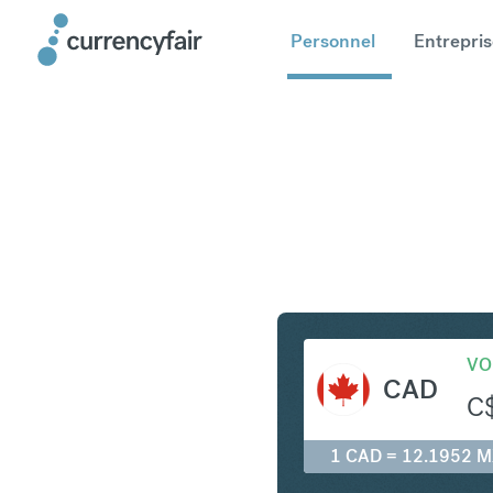
Personnel
Entrepris
CAD en 
VO
CAD
C
1 CAD = 12.1952 