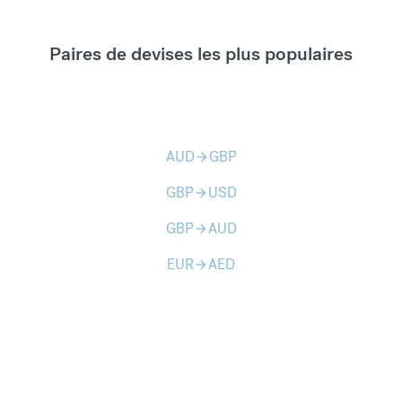
Paires de devises les plus populaires
AUD
GBP
arrow_forward
GBP
USD
arrow_forward
GBP
AUD
arrow_forward
EUR
AED
arrow_forward