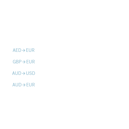
AED
EUR
arrow_forward
GBP
EUR
arrow_forward
AUD
USD
arrow_forward
AUD
EUR
arrow_forward