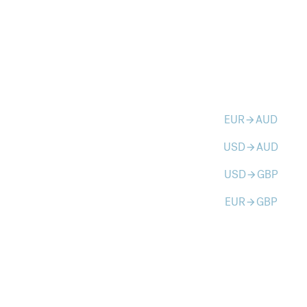
EUR
AUD
arrow_forward
USD
AUD
arrow_forward
USD
GBP
arrow_forward
EUR
GBP
arrow_forward