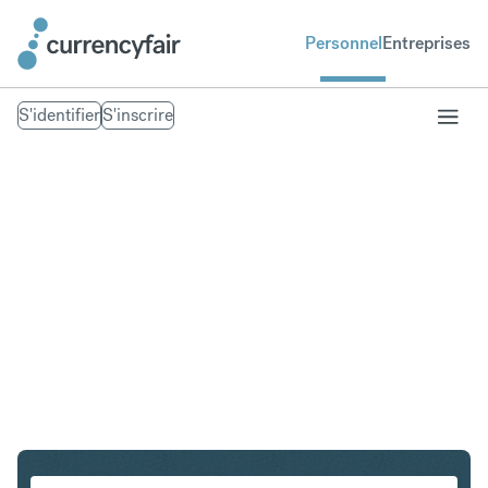
Personnel
Entreprises
S'identifier
S'inscrire
CAD en GBP
Convertir Dollar canadien en Livre sterling