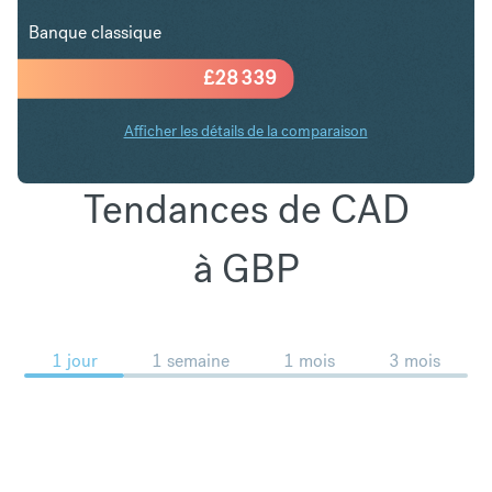
Banque classique
£
28 339
Afficher les détails de la comparaison
Tendances de CAD
à GBP
1 jour
1 semaine
1 mois
3 mois