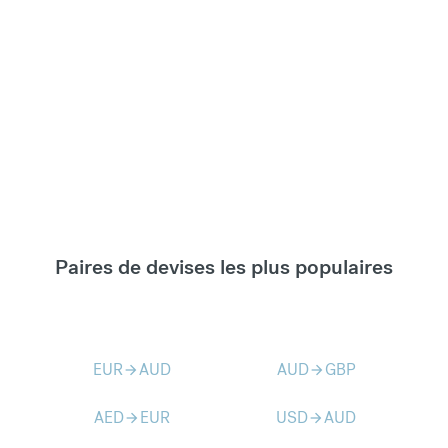
Paires de devises les plus populaires
EUR
AUD
AUD
GBP
arrow_forward
arrow_forward
AED
EUR
USD
AUD
arrow_forward
arrow_forward