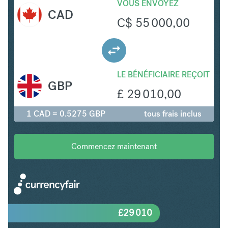
VOUS ENVOYEZ
CAD
C$
55 000,00
LE BÉNÉFICIAIRE REÇOIT
GBP
£
29 010,00
1 CAD = 0.5275 GBP
tous frais inclus
Commencez maintenant
£
29 010