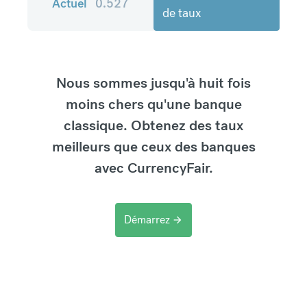
Actuel
0.527
de taux
Nous sommes jusqu'à huit fois
moins chers qu'une banque
classique. Obtenez des taux
meilleurs que ceux des banques
avec CurrencyFair.
Démarrez
arrow_forward