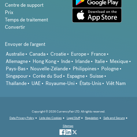
Centre de support
Prix
Temps de traitement
Convertir
Envoyer de l'argent
Australie
Canada
Croatie
Europe
France
Allemagne
Hong Kong
Inde
Irlande
Italie
Mexique
Pays-Bas
Nouvelle-Zélande
Philippines
Pologne
Singapour
Corée du Sud
Espagne
Suisse
Thaïlande
UAE
Royaume-Uni
États-Unis
Viêt Nam
Copyright © 2026 CurrencyFair LTD. All rights reserved.
Data Privacy Policy
Liste des Cookies
Legal Stuff
Regulation
Safe and Secure
Sitemap