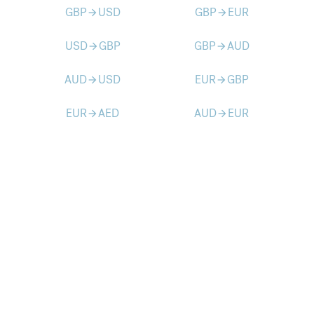
GBP
USD
GBP
EUR
arrow_forward
arrow_forward
USD
GBP
GBP
AUD
arrow_forward
arrow_forward
AUD
USD
EUR
GBP
arrow_forward
arrow_forward
EUR
AED
AUD
EUR
arrow_forward
arrow_forward