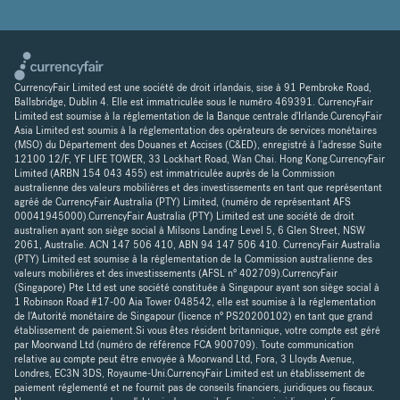
CurrencyFair Limited est une société de droit irlandais, sise à 91 Pembroke Road,
Ballsbridge, Dublin 4. Elle est immatriculée sous le numéro 469391. CurrencyFair
Limited est soumise à la réglementation de la Banque centrale d'Irlande.CurencyFair
Asia Limited est soumis à la réglementation des opérateurs de services monétaires
(MSO) du Département des Douanes et Accises (C&ED), enregistré à l'adresse Suite
12100 12/F, YF LIFE TOWER, 33 Lockhart Road, Wan Chai. Hong Kong.CurrencyFair
Limited (ARBN 154 043 455) est immatriculée auprès de la Commission
australienne des valeurs mobilières et des investissements en tant que représentant
agréé de CurrencyFair Australia (PTY) Limited, (numéro de représentant AFS
00041945000).CurrencyFair Australia (PTY) Limited est une société de droit
australien ayant son siège social à Milsons Landing Level 5, 6 Glen Street, NSW
2061, Australie. ACN 147 506 410, ABN 94 147 506 410. CurrencyFair Australia
(PTY) Limited est soumise à la réglementation de la Commission australienne des
valeurs mobilières et des investissements (AFSL n° 402709).CurrencyFair
(Singapore) Pte Ltd est une société constituée à Singapour ayant son siège social à
1 Robinson Road #17-00 Aia Tower 048542, elle est soumise à la réglementation
de l'Autorité monétaire de Singapour (licence n° PS20200102) en tant que grand
établissement de paiement.Si vous êtes résident britannique, votre compte est géré
par Moorwand Ltd (numéro de référence FCA 900709). Toute communication
relative au compte peut être envoyée à Moorwand Ltd, Fora, 3 Lloyds Avenue,
Londres, EC3N 3DS, Royaume-Uni.CurrencyFair Limited est un établissement de
paiement réglementé et ne fournit pas de conseils financiers, juridiques ou fiscaux.