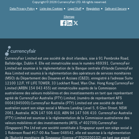
Copyright © 2026 CurrencyFair LTD. All rights reserved.
Data Privacy Policy
Liste des Cookies
Legal Stuff
Regulation
Safe and Secure
Sitemap
CurrencyFair Limited est une société de droit irlandais, sise à 91 Pembroke Road,
Ballsbridge, Dublin 4. Elle est immatriculée sous le numéro 469391. CurrencyFair
Limited est soumise à la réglementation de la Banque centrale d'Irlande.CurencyFair
Asia Limited est soumis à la réglementation des opérateurs de services monétaires
(MSO) du Département des Douanes et Accises (C&ED), enregistré à l'adresse Suite
12100 12/F, YF LIFE TOWER, 33 Lockhart Road, Wan Chai. Hong Kong.CurrencyFair
Limited (ARBN 154 043 455) est immatriculée auprès de la Commission
australienne des valeurs mobilières et des investissements en tant que représentant
agréé de CurrencyFair Australia (PTY) Limited, (numéro de représentant AFS
00041945000).CurrencyFair Australia (PTY) Limited est une société de droit
australien ayant son siège social à Milsons Landing Level 5, 6 Glen Street, NSW
2061, Australie. ACN 147 506 410, ABN 94 147 506 410. CurrencyFair Australia
(PTY) Limited est soumise à la réglementation de la Commission australienne des
valeurs mobilières et des investissements (AFSL n° 402709).CurrencyFair
(Singapore) Pte Ltd est une société constituée à Singapour ayant son siège social à
1 Robinson Road #17-00 Aia Tower 048542, elle est soumise à la réglementation
de l'Autorité monétaire de Singapour (licence n° PS20200102) en tant que grand