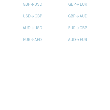
GBP
USD
GBP
EUR
arrow_forward
arrow_forward
USD
GBP
GBP
AUD
arrow_forward
arrow_forward
AUD
USD
EUR
GBP
arrow_forward
arrow_forward
EUR
AED
AUD
EUR
arrow_forward
arrow_forward