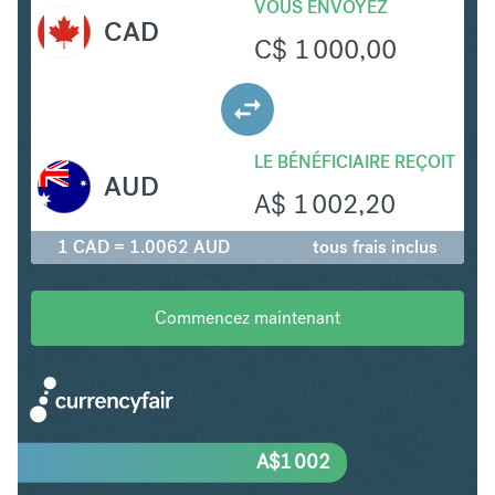
VOUS ENVOYEZ
CAD
C$
1 000,00
LE BÉNÉFICIAIRE REÇOIT
AUD
A$
1 002,20
1 CAD = 1.0062 AUD
tous frais inclus
Commencez maintenant
A$
1 002