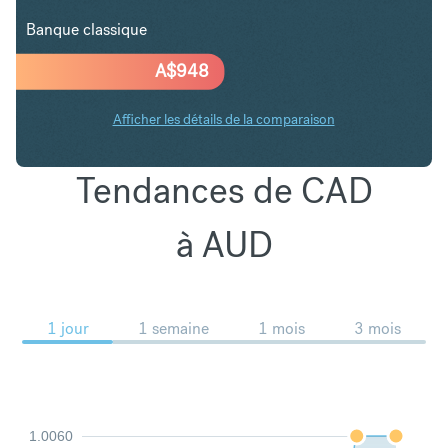
Banque classique
A$
948
Afficher les détails de la comparaison
Tendances de CAD
à AUD
1 jour
1 semaine
1 mois
3 mois
1.0060