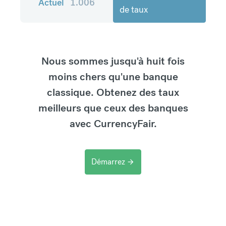
Actuel
1.006
de taux
Nous sommes jusqu'à huit fois
moins chers qu'une banque
classique. Obtenez des taux
meilleurs que ceux des banques
avec CurrencyFair.
Démarrez
arrow_forward