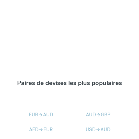
Paires de devises les plus populaires
EUR
AUD
AUD
GBP
arrow_forward
arrow_forward
AED
EUR
USD
AUD
arrow_forward
arrow_forward