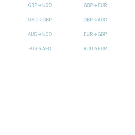
GBP
USD
GBP
EUR
arrow_forward
arrow_forward
USD
GBP
GBP
AUD
arrow_forward
arrow_forward
AUD
USD
EUR
GBP
arrow_forward
arrow_forward
EUR
AED
AUD
EUR
arrow_forward
arrow_forward