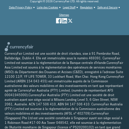
Copyright © 2026 CurrencyFair LTD. All rights reserved.
Data Privacy Policy
Liste des Cookies
Legal Stuff
Regulation
Safe and Secure
Sitemap
CurrencyFair Limited est une société de droit irlandais, sise à 91 Pembroke Road,
Ballsbridge, Dublin 4. Elle est immatriculée sous le numéro 469391. CurrencyFair
Limited est soumise à la réglementation de la Banque centrale d'Irlande.CurencyFair
Asia Limited est soumis à la réglementation des opérateurs de services monétaires
(MSO) du Département des Douanes et Accises (C&ED), enregistré à l'adresse Suite
12100 12/F, YF LIFE TOWER, 33 Lockhart Road, Wan Chai. Hong Kong.CurrencyFair
Limited (ARBN 154 043 455) est immatriculée auprès de la Commission
australienne des valeurs mobilières et des investissements en tant que représentant
agréé de CurrencyFair Australia (PTY) Limited, (numéro de représentant AFS
00041945000).CurrencyFair Australia (PTY) Limited est une société de droit
australien ayant son siège social à Milsons Landing Level 5, 6 Glen Street, NSW
2061, Australie. ACN 147 506 410, ABN 94 147 506 410. CurrencyFair Australia
(PTY) Limited est soumise à la réglementation de la Commission australienne des
valeurs mobilières et des investissements (AFSL n° 402709).CurrencyFair
(Singapore) Pte Ltd est une société constituée à Singapour ayant son siège social à
1 Robinson Road #17-00 Aia Tower 048542, elle est soumise à la réglementation
de l'Autorité monétaire de Singapour (licence n° PS20200102) en tant que grand