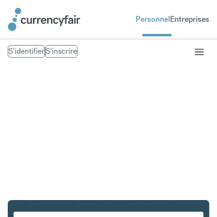
Personnel
Entreprises
S'identifier
S'inscrire
AUD en VND
Convertir Dollar australien en Đồng vietnamien