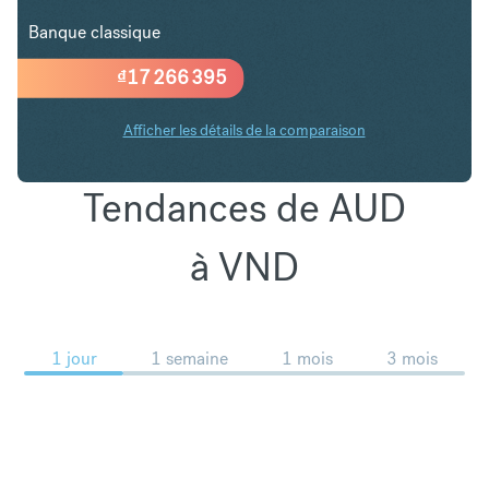
Banque classique
₫
17 266 395
Afficher les détails de la comparaison
Tendances de AUD
à VND
1 jour
1 semaine
1 mois
3 mois