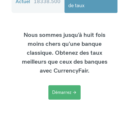
Actuel
18338.500
de taux
Nous sommes jusqu'à huit fois
moins chers qu'une banque
classique. Obtenez des taux
meilleurs que ceux des banques
avec CurrencyFair.
Démarrez
arrow_forward