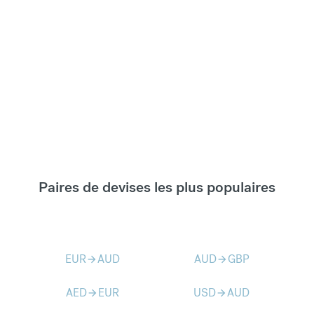
Paires de devises les plus populaires
EUR
AUD
AUD
GBP
arrow_forward
arrow_forward
AED
EUR
USD
AUD
arrow_forward
arrow_forward