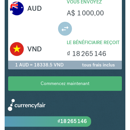
VOUS ENVOYEZ
AUD
A$
1 000,00
LE BÉNÉFICIAIRE REÇOIT
VND
₫
18 265 146
1 AUD = 18338.5 VND
tous frais inclus
Commencez maintenant
₫
18 265 146