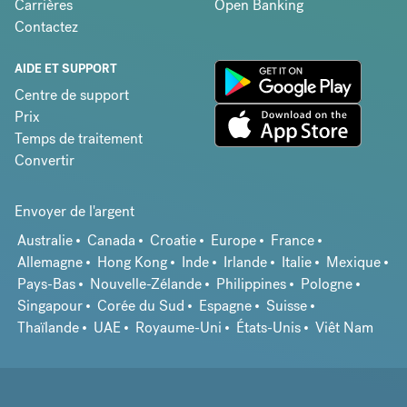
Carrières
Open Banking
Contactez
AIDE ET SUPPORT
Centre de support
Prix
Temps de traitement
Convertir
Envoyer de l'argent
Australie
Canada
Croatie
Europe
France
Allemagne
Hong Kong
Inde
Irlande
Italie
Mexique
Pays-Bas
Nouvelle-Zélande
Philippines
Pologne
Singapour
Corée du Sud
Espagne
Suisse
Thaïlande
UAE
Royaume-Uni
États-Unis
Viêt Nam