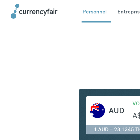
Personnel
Entrepris
AUD en T
VO
AUD
A
1 AUD = 23.1345 T