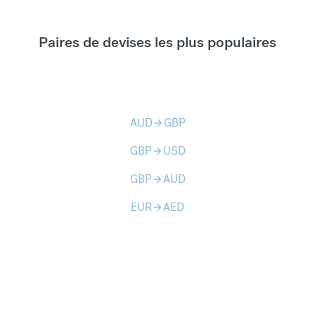
Paires de devises les plus populaires
AUD
GBP
arrow_forward
GBP
USD
arrow_forward
GBP
AUD
arrow_forward
EUR
AED
arrow_forward