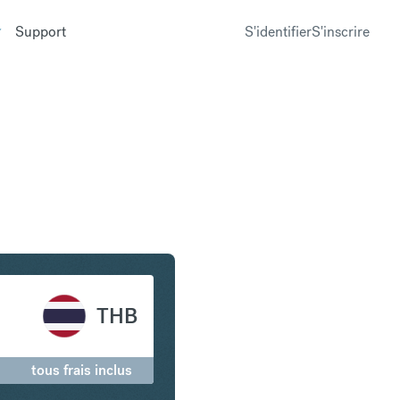
Support
S'identifier
S'inscrire
en en Baht thaïlandais
THB
tous frais inclus