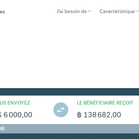
J'ai besoin de
Caractéristique
es
HB
Convertir Dollar australi
US ENVOYEZ
LE BÉNÉFICIAIRE REÇOIT
$
6 000,00
฿
138 682,00
HB