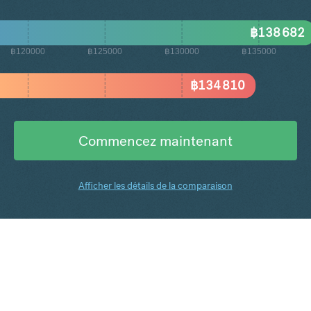
฿
138 682
฿120000
฿125000
฿130000
฿135000
฿
134 810
Commencez maintenant
Afficher les détails de la comparaison