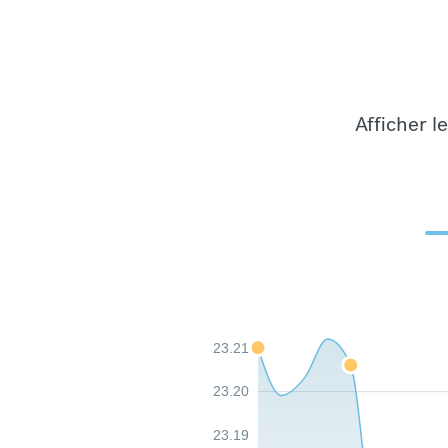
Afficher l
23.21
23.20
23.19