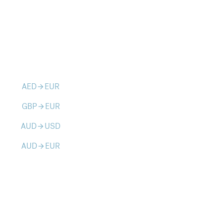
AED
EUR
arrow_forward
GBP
EUR
arrow_forward
AUD
USD
arrow_forward
AUD
EUR
arrow_forward