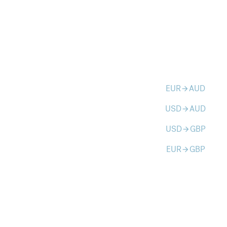
EUR
AUD
arrow_forward
USD
AUD
arrow_forward
USD
GBP
arrow_forward
EUR
GBP
arrow_forward