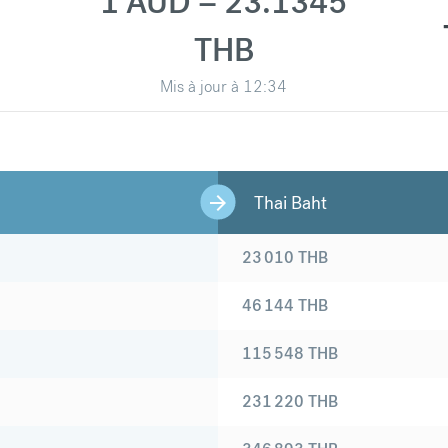
1 AUD = 23.1345
THB
Mis à jour à
12:34
Thai Baht
23 010
THB
46 144
THB
115 548
THB
231 220
THB