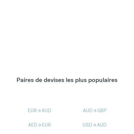
Paires de devises les plus populaires
EUR
AUD
AUD
GBP
arrow_forward
arrow_forward
AED
EUR
USD
AUD
arrow_forward
arrow_forward