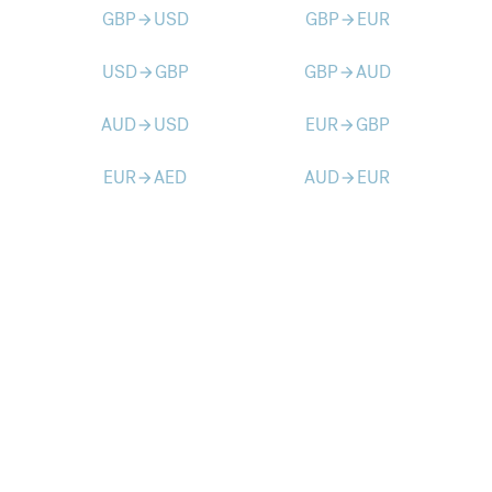
GBP
USD
GBP
EUR
arrow_forward
arrow_forward
USD
GBP
GBP
AUD
arrow_forward
arrow_forward
AUD
USD
EUR
GBP
arrow_forward
arrow_forward
EUR
AED
AUD
EUR
arrow_forward
arrow_forward