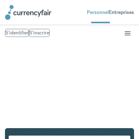
Personnel
Entreprises
S'identifier
S'inscrire
AUD en SGD
Convertir Dollar australien en Dollar de Singapour