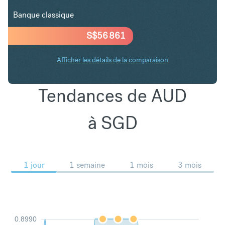
Banque classique
S$
56 861
Afficher les détails de la comparaison
Tendances de AUD
à SGD
1 jour
1 semaine
1 mois
3 mois
0.8990