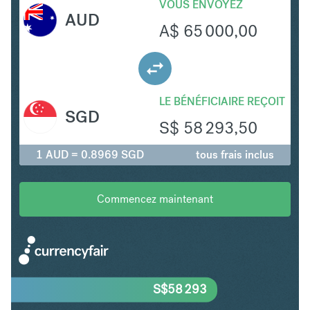
VOUS ENVOYEZ
AUD
A$
65 000,00
LE BÉNÉFICIAIRE REÇOIT
SGD
S$
58 293,50
1 AUD = 0.8969 SGD
tous frais inclus
Commencez maintenant
S$
58 293