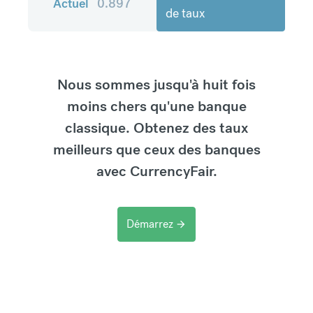
Actuel
0.897
de taux
Nous sommes jusqu'à huit fois
moins chers qu'une banque
classique. Obtenez des taux
meilleurs que ceux des banques
avec CurrencyFair.
Démarrez
arrow_forward