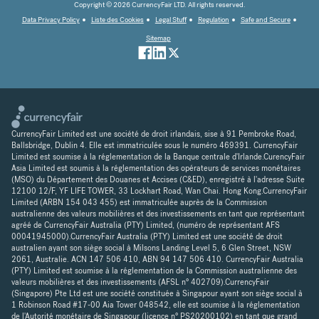
Copyright © 2026 CurrencyFair LTD. All rights reserved.
Data Privacy Policy
Liste des Cookies
Legal Stuff
Regulation
Safe and Secure
Sitemap
CurrencyFair Limited est une société de droit irlandais, sise à 91 Pembroke Road,
Ballsbridge, Dublin 4. Elle est immatriculée sous le numéro 469391. CurrencyFair
Limited est soumise à la réglementation de la Banque centrale d'Irlande.CurencyFair
Asia Limited est soumis à la réglementation des opérateurs de services monétaires
(MSO) du Département des Douanes et Accises (C&ED), enregistré à l'adresse Suite
12100 12/F, YF LIFE TOWER, 33 Lockhart Road, Wan Chai. Hong Kong.CurrencyFair
Limited (ARBN 154 043 455) est immatriculée auprès de la Commission
australienne des valeurs mobilières et des investissements en tant que représentant
agréé de CurrencyFair Australia (PTY) Limited, (numéro de représentant AFS
00041945000).CurrencyFair Australia (PTY) Limited est une société de droit
australien ayant son siège social à Milsons Landing Level 5, 6 Glen Street, NSW
2061, Australie. ACN 147 506 410, ABN 94 147 506 410. CurrencyFair Australia
(PTY) Limited est soumise à la réglementation de la Commission australienne des
valeurs mobilières et des investissements (AFSL n° 402709).CurrencyFair
(Singapore) Pte Ltd est une société constituée à Singapour ayant son siège social à
1 Robinson Road #17-00 Aia Tower 048542, elle est soumise à la réglementation
de l'Autorité monétaire de Singapour (licence n° PS20200102) en tant que grand