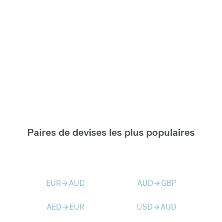
Paires de devises les plus populaires
EUR
AUD
AUD
GBP
arrow_forward
arrow_forward
AED
EUR
USD
AUD
arrow_forward
arrow_forward