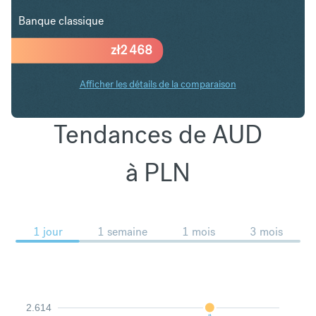
Banque classique
zł
2 468
Afficher les détails de la comparaison
Tendances de AUD
à PLN
1 jour
1 semaine
1 mois
3 mois
2.614