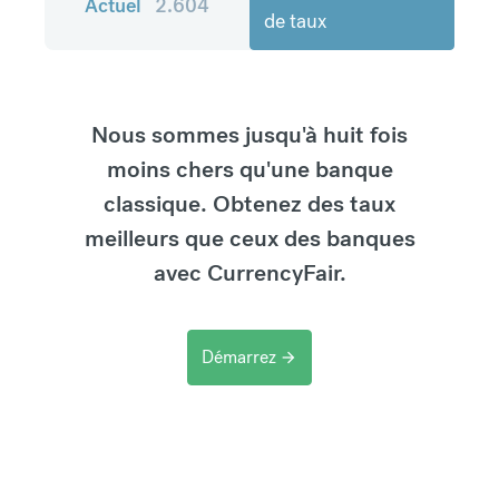
Actuel
2.604
de taux
Nous sommes jusqu'à huit fois
moins chers qu'une banque
classique. Obtenez des taux
meilleurs que ceux des banques
avec CurrencyFair.
Démarrez
arrow_forward