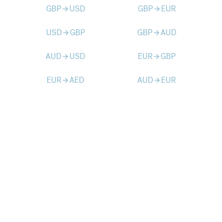
GBP
USD
GBP
EUR
arrow_forward
arrow_forward
USD
GBP
GBP
AUD
arrow_forward
arrow_forward
AUD
USD
EUR
GBP
arrow_forward
arrow_forward
EUR
AED
AUD
EUR
arrow_forward
arrow_forward