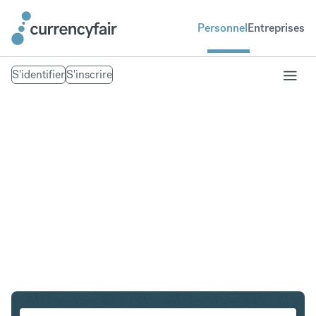
Personnel
Entreprises
S'identifier
S'inscrire
AUD en PLN
Convertir Dollar australien en Złoty polonais