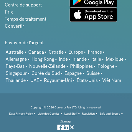
Centre de support
Prix
Temps de traitement
Convertir
Envoyer de l'argent
Australie
Canada
Croatie
Europe
France
Allemagne
Hong Kong
Inde
Irlande
Italie
Mexique
Pays-Bas
Nouvelle-Zélande
Philippines
Pologne
Singapour
Corée du Sud
Espagne
Suisse
Thaïlande
UAE
Royaume-Uni
États-Unis
Viêt Nam
Copyright © 2026 CurrencyFair LTD. All rights reserved.
Data Privacy Policy
Liste des Cookies
Legal Stuff
Regulation
Safe and Secure
Sitemap