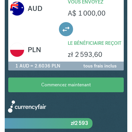
VOUS ENVOYEZ
AUD
A$
1 000,00
LE BÉNÉFICIAIRE REÇOIT
PLN
zł
2 593,60
1 AUD = 2.6036 PLN
tous frais inclus
Commencez maintenant
zł
2 593