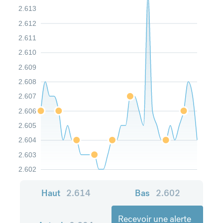
2.613
2.612
2.611
2.610
2.609
2.608
2.607
2.606
2.605
2.604
2.603
2.602
Haut
2.614
Bas
2.602
Recevoir une alerte