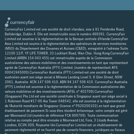
CurrencyFair Limited est une société de droit irlandais, sise à 91 Pembroke Road,
Ballsbridge, Dublin 4. Elle est immatriculée sous le numéro 469391. CurrencyFair
Limited est soumise à la réglementation de la Banque centrale d'Irlande.CurencyFair
Asia Limited est soumis à la réglementation des opérateurs de services monétaires
(MSO) du Département des Douanes et Accises (C&ED), enregistré à l'adresse Suite
12100 12/F, YF LIFE TOWER, 33 Lockhart Road, Wan Chai. Hong Kong.CurrencyFair
Limited (ARBN 154 043 455) est immatriculée auprès de la Commission
australienne des valeurs mobilières et des investissements en tant que représentant
agréé de CurrencyFair Australia (PTY) Limited, (numéro de représentant AFS
00041945000).CurrencyFair Australia (PTY) Limited est une société de droit
australien ayant son siège social à Milsons Landing Level 5, 6 Glen Street, NSW
2061, Australie. ACN 147 506 410, ABN 94 147 506 410. CurrencyFair Australia
(PTY) Limited est soumise à la réglementation de la Commission australienne des
valeurs mobilières et des investissements (AFSL n° 402709).CurrencyFair
(Singapore) Pte Ltd est une société constituée à Singapour ayant son siège social à
1 Robinson Road #17-00 Aia Tower 048542, elle est soumise à la réglementation
de l'Autorité monétaire de Singapour (licence n° PS20200102) en tant que grand
établissement de paiement.Si vous êtes résident britannique, votre compte est géré
par Moorwand Ltd (numéro de référence FCA 900709). Toute communication
relative au compte peut être envoyée à Moorwand Ltd, Fora, 3 Lloyds Avenue,
Londres, EC3N 3DS, Royaume-Uni.CurrencyFair Limited est un établissement de
paiement réglementé et ne fournit pas de conseils financiers, juridiques ou fiscaux.