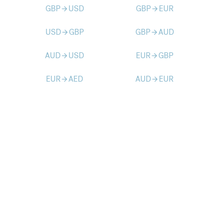
GBP
USD
GBP
EUR
arrow_forward
arrow_forward
USD
GBP
GBP
AUD
arrow_forward
arrow_forward
AUD
USD
EUR
GBP
arrow_forward
arrow_forward
EUR
AED
AUD
EUR
arrow_forward
arrow_forward