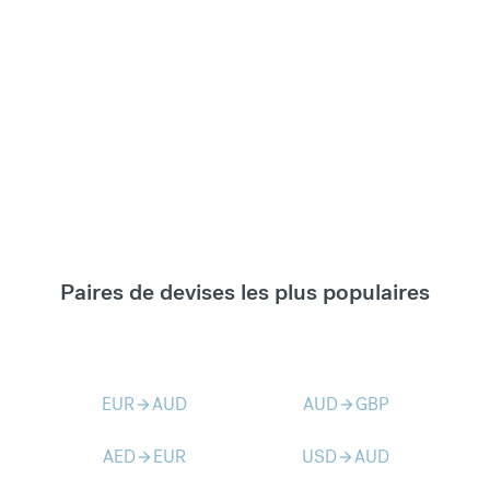
Paires de devises les plus populaires
EUR
AUD
AUD
GBP
arrow_forward
arrow_forward
AED
EUR
USD
AUD
arrow_forward
arrow_forward