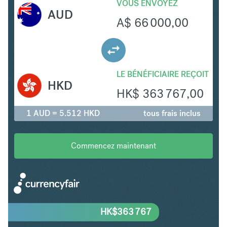
VOUS ENVOYEZ
AUD
A$
66 000,00
LE BÉNÉFICIAIRE REÇOIT
HKD
HK$
363 767,00
1 AUD = 5.512 HKD
tous frais inclus
Commencez maintenant
HK$
363 767