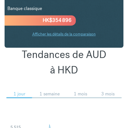
Banque classique
HK$
354 896
Afficher les détails de la comparaison
Tendances de AUD
à HKD
1 jour
1 semaine
1 mois
3 mois
5.515