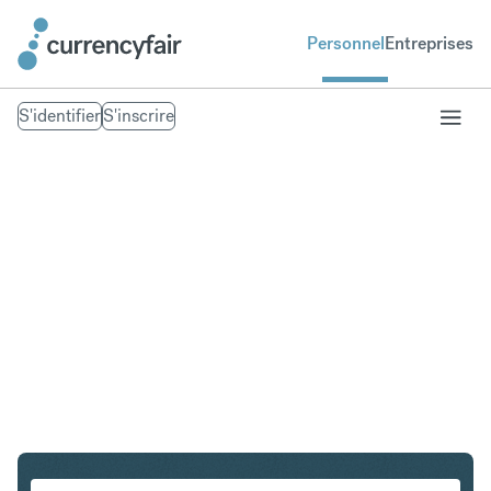
Personnel
Entreprises
S'identifier
S'inscrire
AUD en HKD
Convertir Dollar australien en Dollar de Hong Kong