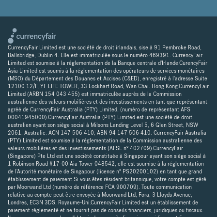
CurrencyFair Limited est une société de droit irlandais, sise à 91 Pembroke Road,
Ballsbridge, Dublin 4. Elle est immatriculée sous le numéro 469391. CurrencyFair
Limited est soumise à la réglementation de la Banque centrale d'Irlande.CurencyFair
Asia Limited est soumis à la réglementation des opérateurs de services monétaires
(MSO) du Département des Douanes et Accises (C&ED), enregistré à l'adresse Suite
12100 12/F, YF LIFE TOWER, 33 Lockhart Road, Wan Chai. Hong Kong.CurrencyFair
Limited (ARBN 154 043 455) est immatriculée auprès de la Commission
australienne des valeurs mobilières et des investissements en tant que représentant
agréé de CurrencyFair Australia (PTY) Limited, (numéro de représentant AFS
00041945000).CurrencyFair Australia (PTY) Limited est une société de droit
australien ayant son siège social à Milsons Landing Level 5, 6 Glen Street, NSW
2061, Australie. ACN 147 506 410, ABN 94 147 506 410. CurrencyFair Australia
(PTY) Limited est soumise à la réglementation de la Commission australienne des
valeurs mobilières et des investissements (AFSL n° 402709).CurrencyFair
(Singapore) Pte Ltd est une société constituée à Singapour ayant son siège social à
1 Robinson Road #17-00 Aia Tower 048542, elle est soumise à la réglementation
de l'Autorité monétaire de Singapour (licence n° PS20200102) en tant que grand
établissement de paiement.Si vous êtes résident britannique, votre compte est géré
par Moorwand Ltd (numéro de référence FCA 900709). Toute communication
relative au compte peut être envoyée à Moorwand Ltd, Fora, 3 Lloyds Avenue,
Londres, EC3N 3DS, Royaume-Uni.CurrencyFair Limited est un établissement de
paiement réglementé et ne fournit pas de conseils financiers, juridiques ou fiscaux.