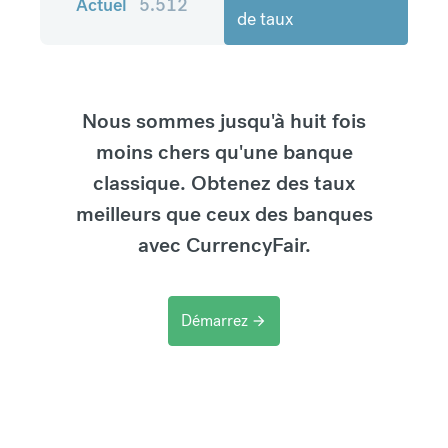
Actuel
5.512
de taux
Nous sommes jusqu'à huit fois
moins chers qu'une banque
classique. Obtenez des taux
meilleurs que ceux des banques
avec CurrencyFair.
Démarrez
arrow_forward