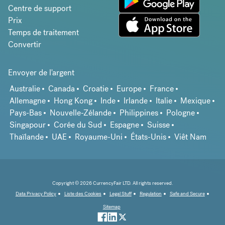
Centre de support
Prix
Temps de traitement
Convertir
Envoyer de l'argent
Australie
Canada
Croatie
Europe
France
Allemagne
Hong Kong
Inde
Irlande
Italie
Mexique
Pays-Bas
Nouvelle-Zélande
Philippines
Pologne
Singapour
Corée du Sud
Espagne
Suisse
Thaïlande
UAE
Royaume-Uni
États-Unis
Viêt Nam
Copyright © 2026 CurrencyFair LTD. All rights reserved.
Data Privacy Policy
Liste des Cookies
Legal Stuff
Regulation
Safe and Secure
Sitemap