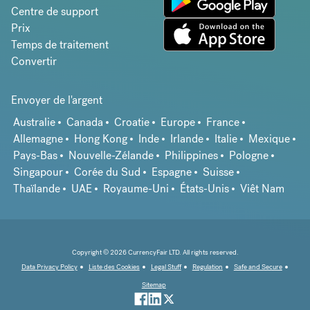
Centre de support
Prix
Temps de traitement
Convertir
Envoyer de l'argent
Australie
Canada
Croatie
Europe
France
Allemagne
Hong Kong
Inde
Irlande
Italie
Mexique
Pays-Bas
Nouvelle-Zélande
Philippines
Pologne
Singapour
Corée du Sud
Espagne
Suisse
Thaïlande
UAE
Royaume-Uni
États-Unis
Viêt Nam
Copyright © 2026 CurrencyFair LTD. All rights reserved.
Data Privacy Policy
Liste des Cookies
Legal Stuff
Regulation
Safe and Secure
Sitemap