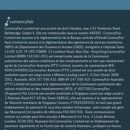
CurrencyFair Limited est une société de droit irlandais, sise à 91 Pembroke Road,
Ballsbridge, Dublin 4. Elle est immatriculée sous le numéro 469391. CurrencyFair
Limited est soumise à la réglementation de la Banque centrale d'Irlande.CurencyFair
Asia Limited est soumis à la réglementation des opérateurs de services monétaires
(MSO) du Département des Douanes et Accises (C&ED), enregistré à l'adresse Suite
12100 12/F, YF LIFE TOWER, 33 Lockhart Road, Wan Chai. Hong Kong.CurrencyFair
Limited (ARBN 154 043 455) est immatriculée auprès de la Commission
australienne des valeurs mobilières et des investissements en tant que représentant
agréé de CurrencyFair Australia (PTY) Limited, (numéro de représentant AFS
00041945000).CurrencyFair Australia (PTY) Limited est une société de droit
australien ayant son siège social à Milsons Landing Level 5, 6 Glen Street, NSW
2061, Australie. ACN 147 506 410, ABN 94 147 506 410. CurrencyFair Australia
(PTY) Limited est soumise à la réglementation de la Commission australienne des
valeurs mobilières et des investissements (AFSL n° 402709).CurrencyFair
(Singapore) Pte Ltd est une société constituée à Singapour ayant son siège social à
1 Robinson Road #17-00 Aia Tower 048542, elle est soumise à la réglementation
de l'Autorité monétaire de Singapour (licence n° PS20200102) en tant que grand
établissement de paiement.Si vous êtes résident britannique, votre compte est géré
par Moorwand Ltd (numéro de référence FCA 900709). Toute communication
relative au compte peut être envoyée à Moorwand Ltd, Fora, 3 Lloyds Avenue,
Londres, EC3N 3DS, Royaume-Uni.CurrencyFair Limited est un établissement de
paiement réglementé et ne fournit pas de conseils financiers, juridiques ou fiscaux.