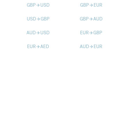
GBP
USD
GBP
EUR
arrow_forward
arrow_forward
USD
GBP
GBP
AUD
arrow_forward
arrow_forward
AUD
USD
EUR
GBP
arrow_forward
arrow_forward
EUR
AED
AUD
EUR
arrow_forward
arrow_forward