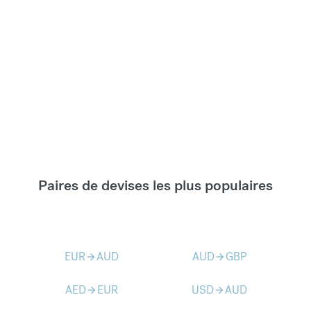
Paires de devises les plus populaires
EUR
AUD
AUD
GBP
arrow_forward
arrow_forward
AED
EUR
USD
AUD
arrow_forward
arrow_forward