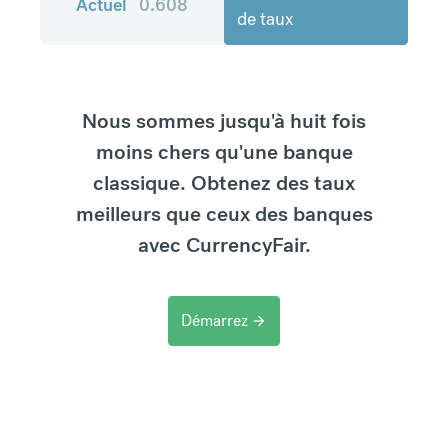
Actuel
0.608
de taux
Nous sommes jusqu'à huit fois
moins chers qu'une banque
classique. Obtenez des taux
meilleurs que ceux des banques
avec CurrencyFair.
Démarrez
arrow_forward