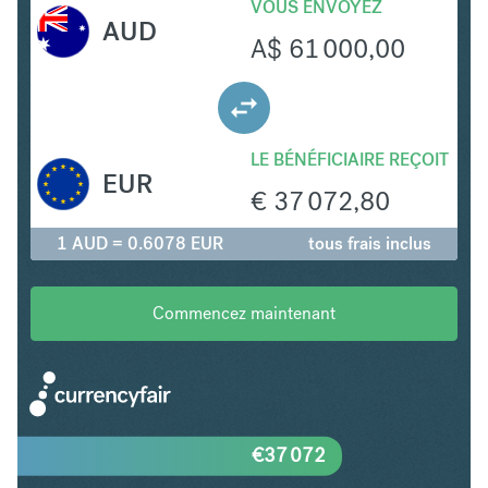
VOUS ENVOYEZ
AUD
A$
61 000,00
LE BÉNÉFICIAIRE REÇOIT
EUR
€
37 072,80
1 AUD = 0.6078 EUR
tous frais inclus
Commencez maintenant
€
37 072