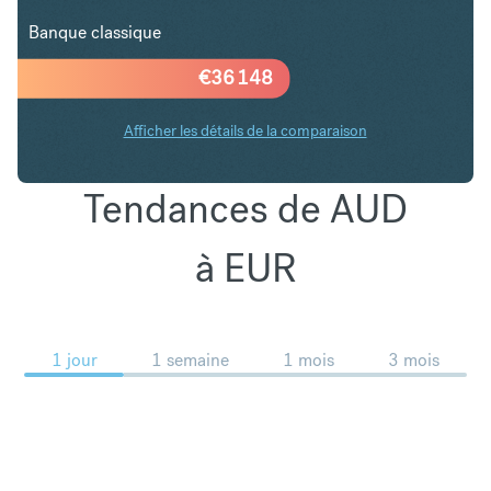
Banque classique
€
36 148
Afficher les détails de la comparaison
Tendances de AUD
à EUR
1 jour
1 semaine
1 mois
3 mois