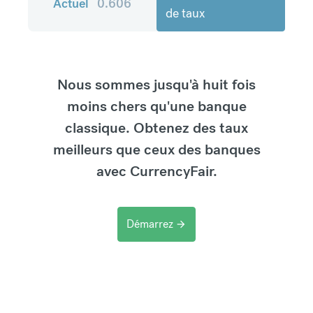
Actuel
0.606
de taux
Nous sommes jusqu'à huit fois
moins chers qu'une banque
classique. Obtenez des taux
meilleurs que ceux des banques
avec CurrencyFair.
Démarrez
arrow_forward