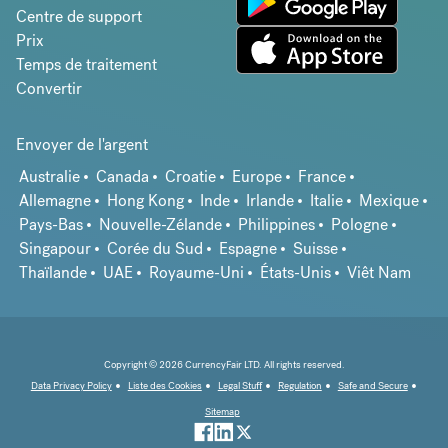
Centre de support
Prix
Temps de traitement
Convertir
Envoyer de l'argent
Australie
Canada
Croatie
Europe
France
Allemagne
Hong Kong
Inde
Irlande
Italie
Mexique
Pays-Bas
Nouvelle-Zélande
Philippines
Pologne
Singapour
Corée du Sud
Espagne
Suisse
Thaïlande
UAE
Royaume-Uni
États-Unis
Viêt Nam
Copyright © 2026 CurrencyFair LTD. All rights reserved.
Data Privacy Policy
Liste des Cookies
Legal Stuff
Regulation
Safe and Secure
Sitemap