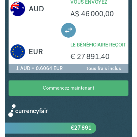
VOUS ENVOYEZ
AUD
A$
46 000,00
LE BÉNÉFICIAIRE REÇOIT
EUR
€
27 891,40
1 AUD = 0.6064 EUR
tous frais inclus
Commencez maintenant
€
27 891