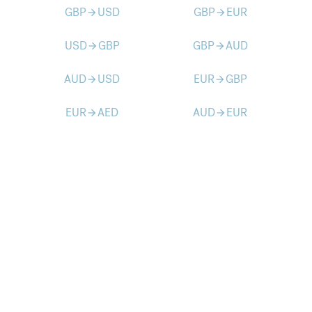
GBP
USD
GBP
EUR
arrow_forward
arrow_forward
USD
GBP
GBP
AUD
arrow_forward
arrow_forward
AUD
USD
EUR
GBP
arrow_forward
arrow_forward
EUR
AED
AUD
EUR
arrow_forward
arrow_forward