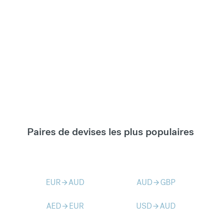
Paires de devises les plus populaires
EUR
AUD
AUD
GBP
arrow_forward
arrow_forward
AED
EUR
USD
AUD
arrow_forward
arrow_forward