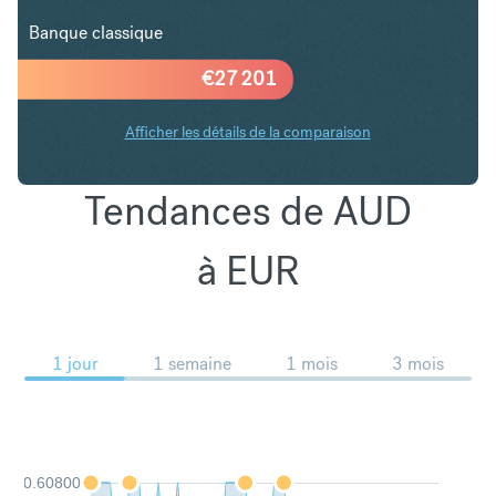
Banque classique
€
27 201
Afficher les détails de la comparaison
Tendances de AUD
à EUR
1 jour
1 semaine
1 mois
3 mois
0.60800