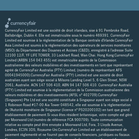
CurrencyFair Limited est une société de droit irlandais, sise à 91 Pembroke Road,
Ballsbridge, Dublin 4. Elle est immatriculée sous le numéro 469391. CurrencyFair
Limited est soumise à la réglementation de la Banque centrale d'Irlande.CurencyFair
Asia Limited est soumis à la réglementation des opérateurs de services monétaires
(MSO) du Département des Douanes et Accises (C&ED), enregistré à l'adresse Suite
12100 12/F, YF LIFE TOWER, 33 Lockhart Road, Wan Chai. Hong Kong.CurrencyFair
Limited (ARBN 154 043 455) est immatriculée auprès de la Commission
australienne des valeurs mobilières et des investissements en tant que représentant
agréé de CurrencyFair Australia (PTY) Limited, (numéro de représentant AFS
00041945000).CurrencyFair Australia (PTY) Limited est une société de droit
australien ayant son siège social à Milsons Landing Level 5, 6 Glen Street, NSW
2061, Australie. ACN 147 506 410, ABN 94 147 506 410. CurrencyFair Australia
(PTY) Limited est soumise à la réglementation de la Commission australienne des
valeurs mobilières et des investissements (AFSL n° 402709).CurrencyFair
(Singapore) Pte Ltd est une société constituée à Singapour ayant son siège social à
1 Robinson Road #17-00 Aia Tower 048542, elle est soumise à la réglementation
de l'Autorité monétaire de Singapour (licence n° PS20200102) en tant que grand
établissement de paiement.Si vous êtes résident britannique, votre compte est géré
par Moorwand Ltd (numéro de référence FCA 900709). Toute communication
relative au compte peut être envoyée à Moorwand Ltd, Fora, 3 Lloyds Avenue,
Londres, EC3N 3DS, Royaume-Uni.CurrencyFair Limited est un établissement de
paiement réglementé et ne fournit pas de conseils financiers, juridiques ou fiscaux.