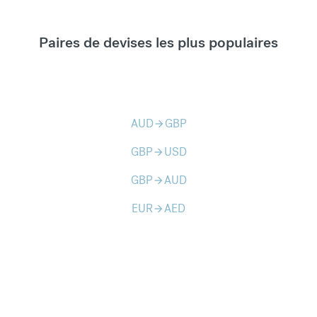
Paires de devises les plus populaires
AUD
GBP
arrow_forward
GBP
USD
arrow_forward
GBP
AUD
arrow_forward
EUR
AED
arrow_forward