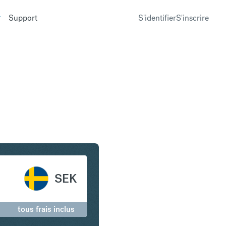
Support
S'identifier
S'inscrire
en Couronne suédoise
SEK
tous frais inclus