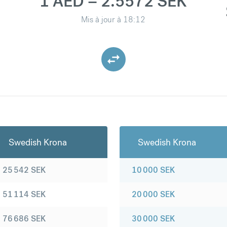
1 AED = 2.5572 SEK
Mis à jour à
18:12
Swedish Krona
Swedish Krona
25 542
SEK
10 000
SEK
51 114
SEK
20 000
SEK
76 686
SEK
30 000
SEK