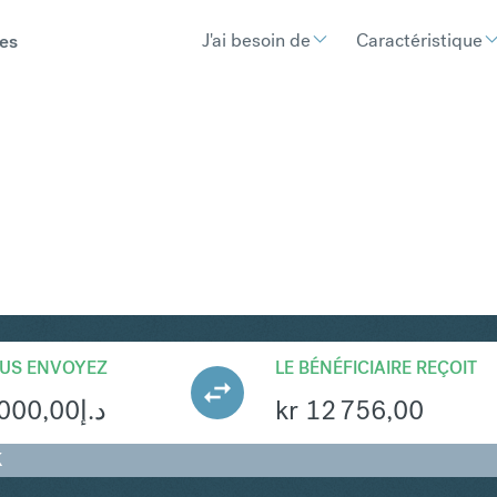
J'ai besoin de
Caractéristique
es
EK
Convertir Dirham des Émirats arabes unis 
US ENVOYEZ
LE BÉNÉFICIAIRE REÇOIT
 000,00
د.إ
kr
12 756,00
K