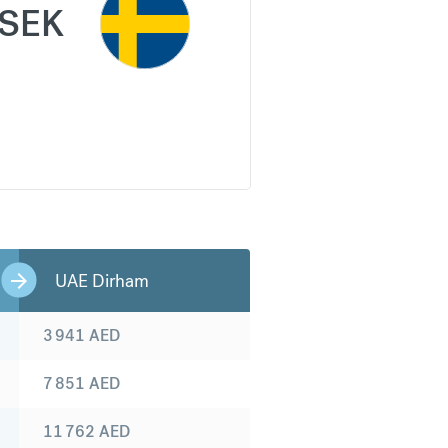
SEK
UAE Dirham
3 941
AED
7 851
AED
11 762
AED