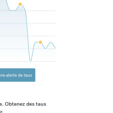
ne alerte de taux
e. Obtenez des taux
r.