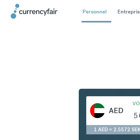
Personnel
Entrepris
AED en S
VO
AED
5
1 AED = 2.5572 SE