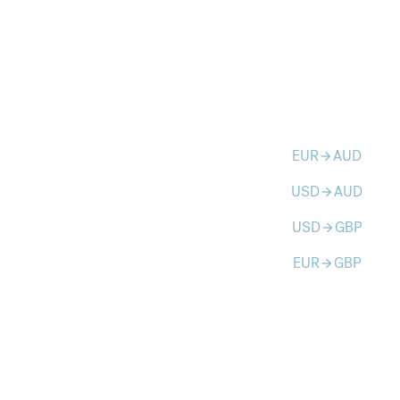
EUR
AUD
arrow_forward
USD
AUD
arrow_forward
USD
GBP
arrow_forward
EUR
GBP
arrow_forward