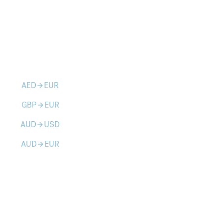
AED
EUR
arrow_forward
GBP
EUR
arrow_forward
AUD
USD
arrow_forward
AUD
EUR
arrow_forward