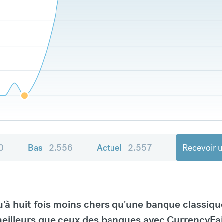
0
Bas
2.556
Actuel
2.557
Recevoir u
à huit fois moins chers qu'une banque classiqu
eilleurs que ceux des banques avec CurrencyFai