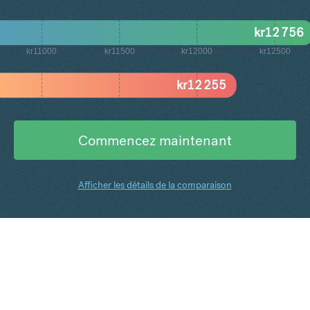
kr
12 756
kr11000
kr11500
kr12000
kr12500
kr
12 255
Commencez maintenant
Afficher les détails de la comparaison