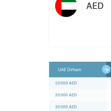
AED
UAE Dirham
10 000
AED
20 000
AED
30 000
AED