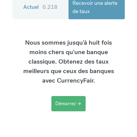
Recevoir une alerte
Actuel
0.218
de taux
Nous sommes jusqu'à huit fois
moins chers qu'une banque
classique. Obtenez des taux
meilleurs que ceux des banques
avec CurrencyFair.
Démarrez
arrow_forward