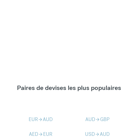
Paires de devises les plus populaires
EUR
AUD
AUD
GBP
arrow_forward
arrow_forward
AED
EUR
USD
AUD
arrow_forward
arrow_forward