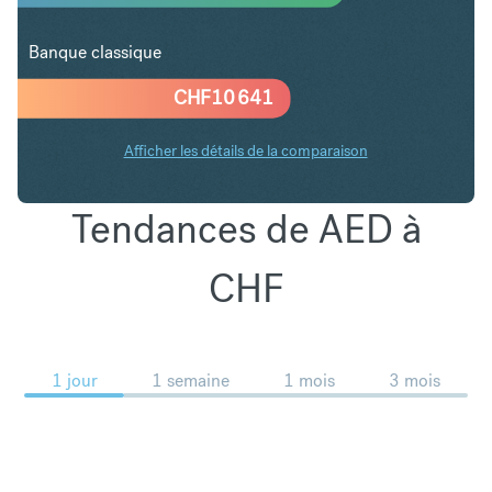
Banque classique
CHF
10 641
Afficher les détails de la comparaison
Tendances de AED à
CHF
1 jour
1 semaine
1 mois
3 mois