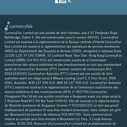
CurrencyFair Limited est une société de droit irlandais, sise à 91 Pembroke Road,
Ballsbridge, Dublin 4. Elle est immatriculée sous le numéro 469391. CurrencyFair
Limited est soumise à la réglementation de la Banque centrale d'Irlande.CurencyFair
Asia Limited est soumis à la réglementation des opérateurs de services monétaires
(MSO) du Département des Douanes et Accises (C&ED), enregistré à l'adresse Suite
12100 12/F, YF LIFE TOWER, 33 Lockhart Road, Wan Chai. Hong Kong.CurrencyFair
Limited (ARBN 154 043 455) est immatriculée auprès de la Commission
australienne des valeurs mobilières et des investissements en tant que représentant
agréé de CurrencyFair Australia (PTY) Limited, (numéro de représentant AFS
00041945000).CurrencyFair Australia (PTY) Limited est une société de droit
australien ayant son siège social à Milsons Landing Level 5, 6 Glen Street, NSW
2061, Australie. ACN 147 506 410, ABN 94 147 506 410. CurrencyFair Australia
(PTY) Limited est soumise à la réglementation de la Commission australienne des
valeurs mobilières et des investissements (AFSL n° 402709).CurrencyFair
(Singapore) Pte Ltd est une société constituée à Singapour ayant son siège social à
1 Robinson Road #17-00 Aia Tower 048542, elle est soumise à la réglementation
de l'Autorité monétaire de Singapour (licence n° PS20200102) en tant que grand
établissement de paiement.Si vous êtes résident britannique, votre compte est géré
par Moorwand Ltd (numéro de référence FCA 900709). Toute communication
relative au compte peut être envoyée à Moorwand Ltd, Fora, 3 Lloyds Avenue,
Londres, EC3N 3DS, Royaume-Uni.CurrencyFair Limited est un établissement de