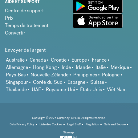
AIDE ET SUPPORT
Centre de support
Prix
Temps de traitement
Convertir
Envoyer de l'argent
Australie
Canada
Croatie
Europe
France
Allemagne
Hong Kong
Inde
Irlande
Italie
Mexique
Pays-Bas
Nouvelle-Zélande
Philippines
Pologne
Singapour
Corée du Sud
Espagne
Suisse
Thaïlande
UAE
Royaume-Uni
États-Unis
Viêt Nam
Copyright © 2026 CurrencyFair LTD. All rights reserved.
Data Privacy Policy
Liste des Cookies
Legal Stuff
Regulation
Safe and Secure
Sitemap