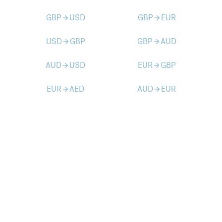
GBP
USD
GBP
EUR
arrow_forward
arrow_forward
USD
GBP
GBP
AUD
arrow_forward
arrow_forward
AUD
USD
EUR
GBP
arrow_forward
arrow_forward
EUR
AED
AUD
EUR
arrow_forward
arrow_forward