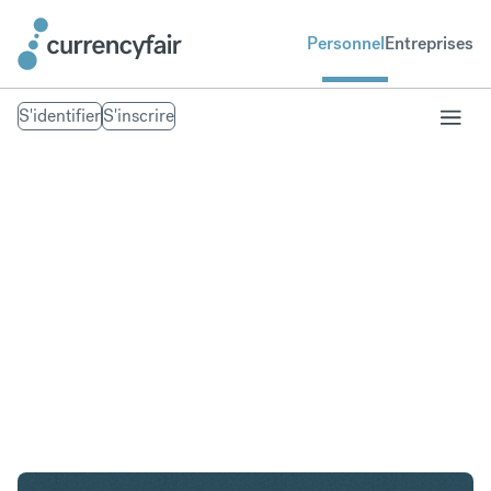
Personnel
Entreprises
S'identifier
S'inscrire
AED en CHF
Convertir Dirham des Émirats arabes unis en Franc
suisse