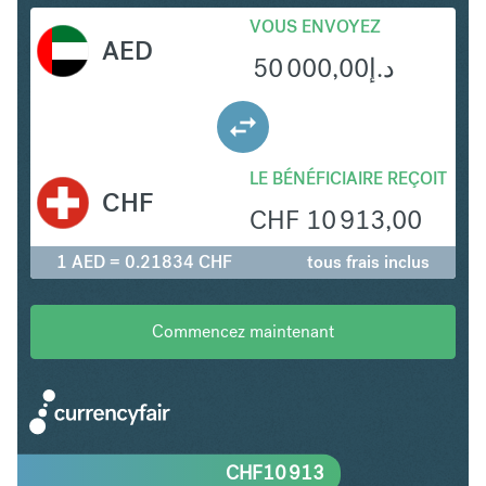
VOUS ENVOYEZ
AED
50 000,00
د.إ
LE BÉNÉFICIAIRE REÇOIT
CHF
CHF
10 913,00
1 AED = 0.21834 CHF
tous frais inclus
Commencez maintenant
CHF
10 913