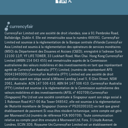
CurrencyFair Limited est une société de droit irlandais, sise à 91 Pembroke Road,
Ballsbridge, Dublin 4. Elle est immatriculée sous le numéro 469391. CurrencyFair
Limited est soumise à la réglementation de la Banque centrale d'Irlande.CurencyFair
Asia Limited est soumis à la réglementation des opérateurs de services monétaires
(MSO) du Département des Douanes et Accises (C&ED), enregistré à l'adresse Suite
12100 12/F, YF LIFE TOWER, 33 Lockhart Road, Wan Chai. Hong Kong.CurrencyFair
Limited (ARBN 154 043 455) est immatriculée auprès de la Commission
australienne des valeurs mobilières et des investissements en tant que représentant
agréé de CurrencyFair Australia (PTY) Limited, (numéro de représentant AFS
00041945000).CurrencyFair Australia (PTY) Limited est une société de droit
australien ayant son siège social à Milsons Landing Level 5, 6 Glen Street, NSW
2061, Australie. ACN 147 506 410, ABN 94 147 506 410. CurrencyFair Australia
(PTY) Limited est soumise à la réglementation de la Commission australienne des
valeurs mobilières et des investissements (AFSL n° 402709).CurrencyFair
(Singapore) Pte Ltd est une société constituée à Singapour ayant son siège social à
1 Robinson Road #17-00 Aia Tower 048542, elle est soumise à la réglementation
de l'Autorité monétaire de Singapour (licence n° PS20200102) en tant que grand
établissement de paiement.Si vous êtes résident britannique, votre compte est géré
par Moorwand Ltd (numéro de référence FCA 900709). Toute communication
relative au compte peut être envoyée à Moorwand Ltd, Fora, 3 Lloyds Avenue,
Londres, EC3N 3DS, Royaume-Uni.CurrencyFair Limited est un établissement de