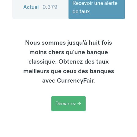
Recevoir une alerte
Actuel
0.379
de taux
Nous sommes jusqu'à huit fois
moins chers qu'une banque
classique. Obtenez des taux
meilleurs que ceux des banques
avec CurrencyFair.
Démarrez
arrow_forward