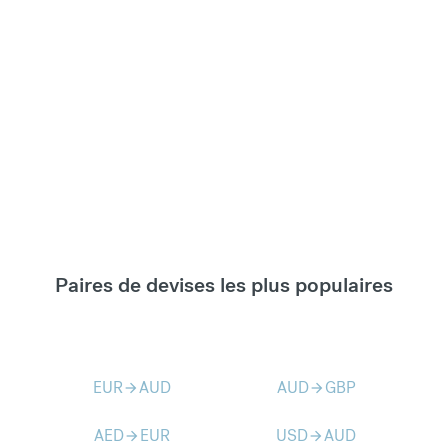
Paires de devises les plus populaires
EUR
AUD
AUD
GBP
arrow_forward
arrow_forward
AED
EUR
USD
AUD
arrow_forward
arrow_forward