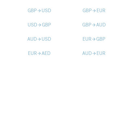
GBP
USD
GBP
EUR
arrow_forward
arrow_forward
USD
GBP
GBP
AUD
arrow_forward
arrow_forward
AUD
USD
EUR
GBP
arrow_forward
arrow_forward
EUR
AED
AUD
EUR
arrow_forward
arrow_forward