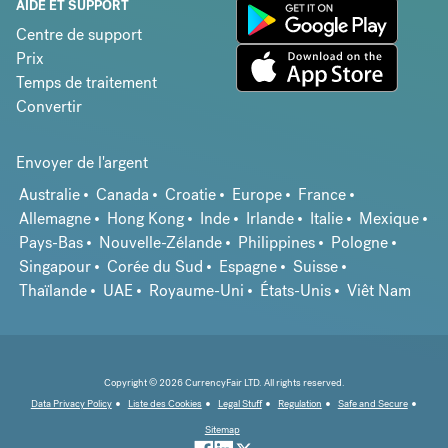
AIDE ET SUPPORT
Centre de support
Prix
Temps de traitement
Convertir
Envoyer de l'argent
Australie
Canada
Croatie
Europe
France
Allemagne
Hong Kong
Inde
Irlande
Italie
Mexique
Pays-Bas
Nouvelle-Zélande
Philippines
Pologne
Singapour
Corée du Sud
Espagne
Suisse
Thaïlande
UAE
Royaume-Uni
États-Unis
Viêt Nam
Copyright © 2026 CurrencyFair LTD. All rights reserved.
Data Privacy Policy
Liste des Cookies
Legal Stuff
Regulation
Safe and Secure
Sitemap