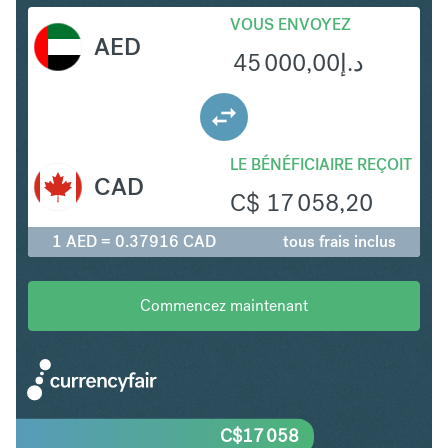
VOUS ENVOYEZ
AED
45 000,00
د.إ
LE BÉNÉFICIAIRE REÇOIT
CAD
C$
17 058,20
1 AED = 0.37916 CAD
tous frais inclus
Commencez maintenant
C$
17 058