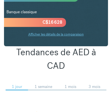
Banque classique
C$
16 628
Afficher les détails de la comparaison
Tendances de AED à
CAD
1 jour
1 semaine
1 mois
3 mois