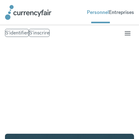
Personnel
Entreprises
S'identifier
S'inscrire
AED en CAD
Convertir Dirham des Émirats arabes unis en Dollar
canadien