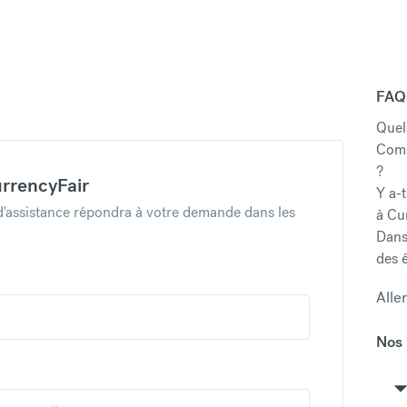
FAQ
Quels
Comm
?
urrencyFair
Y a-t
'assistance répondra à votre demande dans les
à Cu
Dans
des 
Alle
Nos