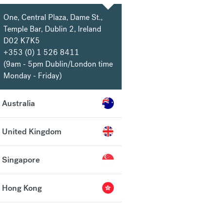
One, Central Plaza, Dame St.,
Temple Bar, Dublin 2, Ireland
D02 K7K5
+353 (0) 1 526 8411
(9am - 5pm Dublin/London time
Monday - Friday)
Australia
United Kingdom
Singapore
Hong Kong