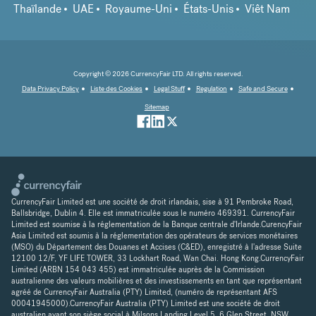
Thaïlande
UAE
Royaume-Uni
États-Unis
Viêt Nam
Copyright © 2026 CurrencyFair LTD. All rights reserved.
Data Privacy Policy
Liste des Cookies
Legal Stuff
Regulation
Safe and Secure
Sitemap
CurrencyFair Limited est une société de droit irlandais, sise à 91 Pembroke Road,
Ballsbridge, Dublin 4. Elle est immatriculée sous le numéro 469391. CurrencyFair
Limited est soumise à la réglementation de la Banque centrale d'Irlande.CurencyFair
Asia Limited est soumis à la réglementation des opérateurs de services monétaires
(MSO) du Département des Douanes et Accises (C&ED), enregistré à l'adresse Suite
12100 12/F, YF LIFE TOWER, 33 Lockhart Road, Wan Chai. Hong Kong.CurrencyFair
Limited (ARBN 154 043 455) est immatriculée auprès de la Commission
australienne des valeurs mobilières et des investissements en tant que représentant
agréé de CurrencyFair Australia (PTY) Limited, (numéro de représentant AFS
00041945000).CurrencyFair Australia (PTY) Limited est une société de droit
australien ayant son siège social à Milsons Landing Level 5, 6 Glen Street, NSW