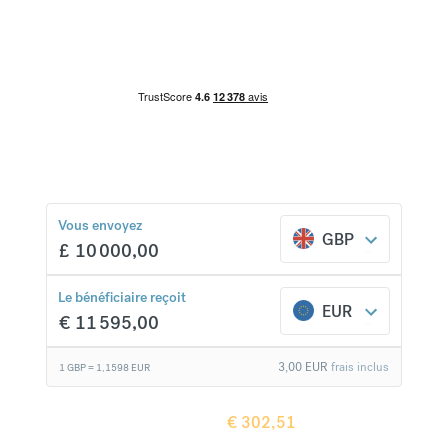
Transferts rapides et sécurisés depuis votre compte
bancaire. Plus de 150 pays et 20 devises
différentes pour moins cher et pas de frais cachés.
€
302,51
comparaison avec une banque classique
Vous envoyez
GBP
£
10 000,00
Le bénéficiaire reçoit
EUR
€
11 595,00
3,00
EUR
frais inclus
1 GBP =
1,1598
EUR
Le bénéficiaire reçoit
€
302,51
de plus en
comparaison avec une banque classique