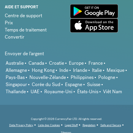
AIDE ET SUPPORT
Centre de support
Prix
Temps de traitement
Convertir
Envoyer de l'argent
Australie
Canada
Croatie
Europe
France
Allemagne
Hong Kong
Inde
Irlande
Italie
Mexique
Pays-Bas
Nouvelle-Zélande
Philippines
Pologne
Singapour
Corée du Sud
Espagne
Suisse
Thaïlande
UAE
Royaume-Uni
États-Unis
Viêt Nam
Copyright © 2026 CurrencyFair LTD. All rights reserved.
Data Privacy Policy
Liste des Cookies
Legal Stuff
Regulation
Safe and Secure
Sitemap