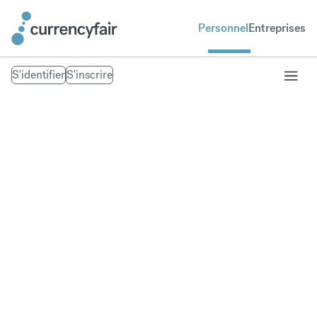
Personnel
Entreprises
S'identifier
S'inscrire
La manière la plus
simple d'envoyer de
l'argent en ligne