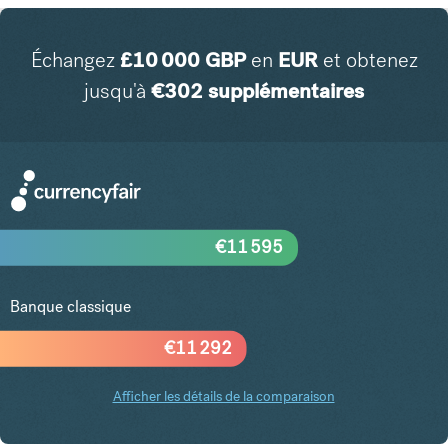
Échangez
£
10 000
GBP
en
EUR
et obtenez
jusqu'à
€
302
supplémentaires
€
11 595
Banque classique
€
11 292
Afficher les détails de la comparaison