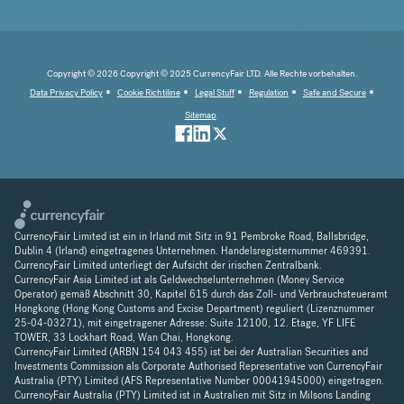
Copyright © 2026 Copyright © 2025 CurrencyFair LTD. Alle Rechte vorbehalten.
Data Privacy Policy
Cookie Richtiline
Legal Stuff
Regulation
Safe and Secure
Sitemap
CurrencyFair Limited ist ein in Irland mit Sitz in 91 Pembroke Road, Ballsbridge,
Dublin 4 (Irland) eingetragenes Unternehmen. Handelsregisternummer 469391.
CurrencyFair Limited unterliegt der Aufsicht der irischen Zentralbank.
CurrencyFair Asia Limited ist als Geldwechselunternehmen (Money Service
Operator) gemäß Abschnitt 30, Kapitel 615 durch das Zoll- und Verbrauchsteueramt
Hongkong (Hong Kong Customs and Excise Department) reguliert (Lizenznummer
25-04-03271), mit eingetragener Adresse: Suite 12100, 12. Etage, YF LIFE
TOWER, 33 Lockhart Road, Wan Chai, Hongkong.
CurrencyFair Limited (ARBN 154 043 455) ist bei der Australian Securities and
Investments Commission als Corporate Authorised Representative von CurrencyFair
Australia (PTY) Limited (AFS Representative Number 00041945000) eingetragen.
CurrencyFair Australia (PTY) Limited ist in Australien mit Sitz in Milsons Landing