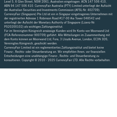
Level 5, 6 Glen Street, NSW 2061, Australien eingetragen. ACN 147 506 410,
ABN 94 147 506 410. CurrencyFair Australia (PTY) Limited unterliegt der Aufsicht
der Australian Securities and Investments Commission (AFSL-Nr. 402709).
CurrencyFair (Singapore) Pte Ltd ist ein in Singapur eingetragenes Unternehmen mit
der registrierten Adresse 1 Robinson Road #17-00 Aia Tower 048542 und
unterliegt der Aufsicht der Monetary Authority of Singapore (Lizenz-Nr.
PS20200102) als wichtiges Zahlungsinstitut.
Für im Vereinigten Königreich ansässige Kunden wird Ihr Konto von Moorwand Ltd
(FCA-Referenznummer 900709) geführt. Alle Mitteilungen im Zusammenhang mit
dem Konto können an Moorwand Ltd, Fora, 3 Lloyds Avenue, London, EC3N 3DS,
Vereinigtes Königreich, geschickt werden.
CurrencyFair Limited ist ein reglementiertes Zahlungsinstitut und bietet keine
Finanz-, Rechts- oder Steuerberatung an. Wir empfehlen Ihnen, vor finanziellen
Entscheidungen eine unabhängige Finanz-, Rechts- und Steuerberatung zu
konsultieren. Copyright © 2010 - 2025 CurrencyFair LTD. Alle Rechte vorbehalten.