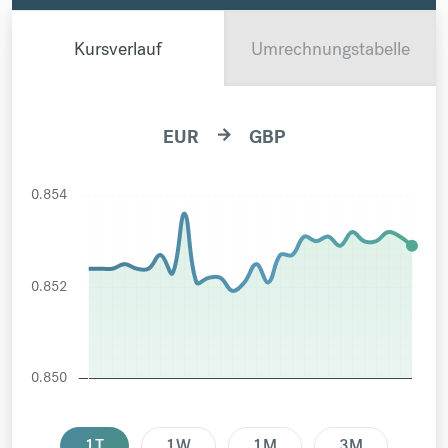
Kursverlauf
Umrechnungstabelle
EUR
GBP
arrow_forward
1T
1W
1M
3M