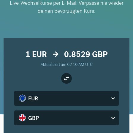
Live-Wechselkurse per E-Mail. Verpasse nie wieder
deinen bevorzugten Kurs.
1 EUR
0.8529 GBP
arrow_forward
Aktualisiert am 02:10 AM UTC
EUR
GBP