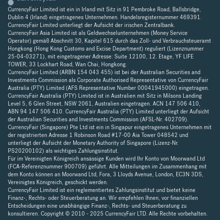
CurrencyFair Limited ist ein in Irland mit Sitz in 91 Pembroke Road, Ballsbridge,
Dublin 4 (Irland) eingetragenes Unternehmen. Handelsregisternummer 469391.
CurrencyFair Limited unterliegt der Aufsicht der irischen Zentralbank.
CurrencyFair Asia Limited ist als Geldwechselunternehmen (Money Service
Operator) gemäß Abschnitt 30, Kapitel 615 durch das Zoll- und Verbrauchsteueramt
Hongkong (Hong Kong Customs and Excise Department) reguliert (Lizenznummer
25-04-03271), mit eingetragener Adresse: Suite 12100, 12. Etage, YF LIFE
TOWER, 33 Lockhart Road, Wan Chai, Hongkong.
CurrencyFair Limited (ARBN 154 043 455) ist bei der Australian Securities and
Investments Commission als Corporate Authorised Representative von CurrencyFair
Australia (PTY) Limited (AFS Representative Number 00041945000) eingetragen.
CurrencyFair Australia (PTY) Limited ist in Australien mit Sitz in Milsons Landing
Level 5, 6 Glen Street, NSW 2061, Australien eingetragen. ACN 147 506 410,
ABN 94 147 506 410. CurrencyFair Australia (PTY) Limited unterliegt der Aufsicht
der Australian Securities and Investments Commission (AFSL-Nr. 402709).
CurrencyFair (Singapore) Pte Ltd ist ein in Singapur eingetragenes Unternehmen mit
der registrierten Adresse 1 Robinson Road #17-00 Aia Tower 048542 und
unterliegt der Aufsicht der Monetary Authority of Singapore (Lizenz-Nr.
PS20200102) als wichtiges Zahlungsinstitut.
Für im Vereinigten Königreich ansässige Kunden wird Ihr Konto von Moorwand Ltd
(FCA-Referenznummer 900709) geführt. Alle Mitteilungen im Zusammenhang mit
dem Konto können an Moorwand Ltd, Fora, 3 Lloyds Avenue, London, EC3N 3DS,
Vereinigtes Königreich, geschickt werden.
CurrencyFair Limited ist ein reglementiertes Zahlungsinstitut und bietet keine
Finanz-, Rechts- oder Steuerberatung an. Wir empfehlen Ihnen, vor finanziellen
Entscheidungen eine unabhängige Finanz-, Rechts- und Steuerberatung zu
konsultieren. Copyright © 2010 - 2025 CurrencyFair LTD. Alle Rechte vorbehalten.