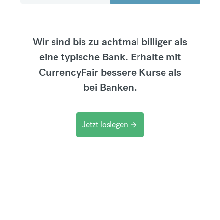
Wir sind bis zu achtmal billiger als
eine typische Bank. Erhalte mit
CurrencyFair bessere Kurse als
bei Banken.
Jetzt loslegen
arrow_forward