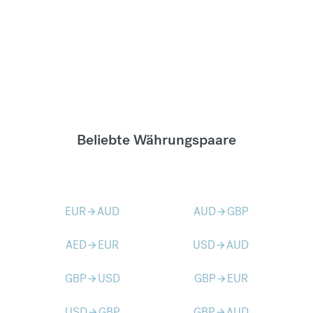
Beliebte Währungspaare
EUR
AUD
AUD
GBP
arrow_forward
arrow_forward
AED
EUR
USD
AUD
arrow_forward
arrow_forward
GBP
USD
GBP
EUR
arrow_forward
arrow_forward
USD
GBP
GBP
AUD
arrow_forward
arrow_forward