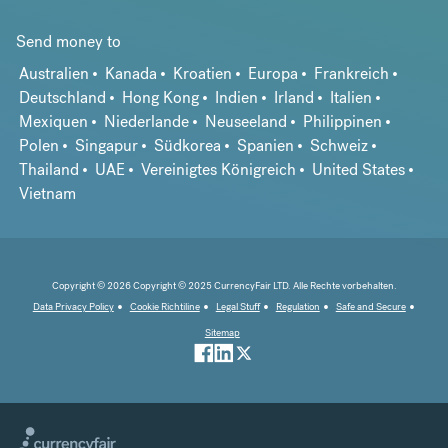
Send money to
Australien
Kanada
Kroatien
Europa
Frankreich
Deutschland
Hong Kong
Indien
Irland
Italien
Mexiquen
Niederlande
Neuseeland
Philippinen
Polen
Singapur
Südkorea
Spanien
Schweiz
Thailand
UAE
Vereinigtes Königreich
United States
Vietnam
Copyright © 2026 Copyright © 2025 CurrencyFair LTD. Alle Rechte vorbehalten.
Data Privacy Policy
Cookie Richtiline
Legal Stuff
Regulation
Safe and Secure
Sitemap