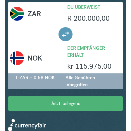
DU ÜBERWEIST
ZAR
R
200.000,00
DER EMPFÄNGER
ERHÄLT
NOK
kr
115.975,00
1 ZAR = 0.58 NOK
Alle Gebühren
inbegriffen
Jetzt loslegens