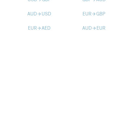
AUD
USD
EUR
GBP
arrow_forward
arrow_forward
EUR
AED
AUD
EUR
arrow_forward
arrow_forward