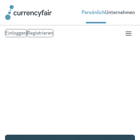
Persönlich
Unternehmen
Einloggen
Registrieren
ZAR in NOK
Umtausch Südafrikanischer Rand in Norwegische
Krone