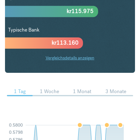
kr
115.975
Typische Bank
kr
113.160
Vergleichsdetails anzeigen
ZAR in NOK Trends
1 Tag
1 Woche
1 Monat
3 Monate
0.5800
0.5798
0.5796