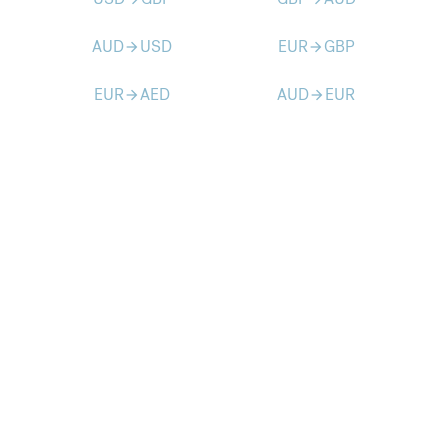
AUD
USD
EUR
GBP
arrow_forward
arrow_forward
EUR
AED
AUD
EUR
arrow_forward
arrow_forward