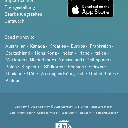
Supportcenter
Preisgestaltung
Bearbeitungszeiten
Umtausch
Send money to
Australien
Kanada
Kroatien
Europa
Frankreich
Deutschland
Hong Kong
Indien
Irland
Italien
Mexiquen
Niederlande
Neuseeland
Philippinen
Polen
Singapur
Südkorea
Spanien
Schweiz
Thailand
UAE
Vereinigtes Königreich
United States
Vietnam
Copyright © 2026 Copyright © 2025 CurrencyFair LTD. Alle Rechte vorbehalten.
Data Privacy Policy
Cookie Richtiline
Legal Stuff
Regulation
Safe and Secure
Sitemap