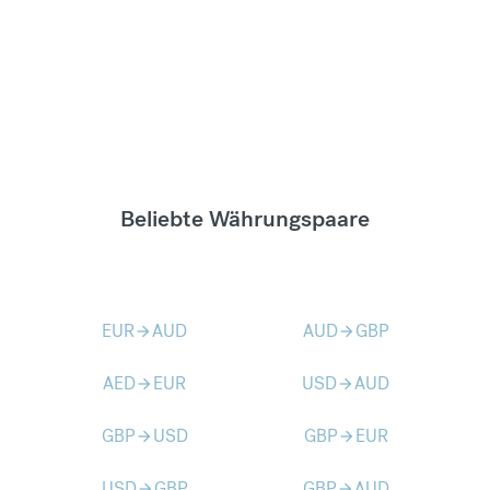
Beliebte Währungspaare
EUR
AUD
AUD
GBP
arrow_forward
arrow_forward
AED
EUR
USD
AUD
arrow_forward
arrow_forward
GBP
USD
GBP
EUR
arrow_forward
arrow_forward
USD
GBP
GBP
AUD
arrow_forward
arrow_forward