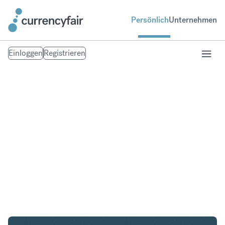
Persönlich
Unternehmen
Einloggen
Registrieren
ZAR in IDR
Umtausch Südafrikanischer Rand in Indonesian
Rupiah