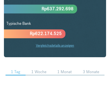
Rp
637.292.698
Typische Bank
Rp
622.174.525
Vergleichsdetails anzeigen
ZAR in IDR Trends
1 Tag
1 Woche
1 Monat
3 Monate