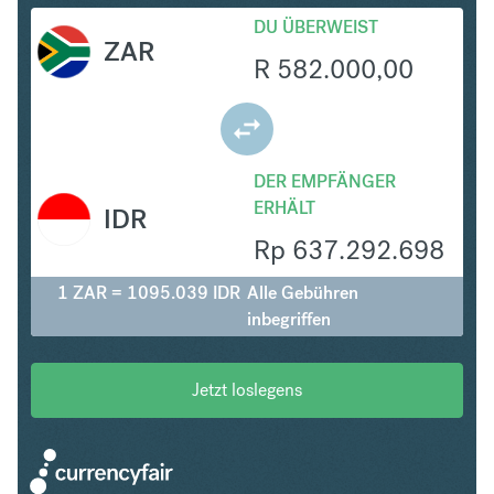
DU ÜBERWEIST
ZAR
R
582.000,00
DER EMPFÄNGER
ERHÄLT
IDR
Rp
637.292.698
1 ZAR = 1095.039 IDR
Alle Gebühren
inbegriffen
Jetzt loslegens