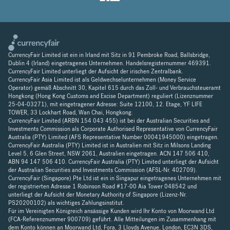
CurrencyFair Limited ist ein in Irland mit Sitz in 91 Pembroke Road, Ballsbridge,
Dublin 4 (Irland) eingetragenes Unternehmen. Handelsregisternummer 469391.
CurrencyFair Limited unterliegt der Aufsicht der irischen Zentralbank.
CurrencyFair Asia Limited ist als Geldwechselunternehmen (Money Service
Operator) gemäß Abschnitt 30, Kapitel 615 durch das Zoll- und Verbrauchsteueramt
Hongkong (Hong Kong Customs and Excise Department) reguliert (Lizenznummer
25-04-03271), mit eingetragener Adresse: Suite 12100, 12. Etage, YF LIFE
TOWER, 33 Lockhart Road, Wan Chai, Hongkong.
CurrencyFair Limited (ARBN 154 043 455) ist bei der Australian Securities and
Investments Commission als Corporate Authorised Representative von CurrencyFair
Australia (PTY) Limited (AFS Representative Number 00041945000) eingetragen.
CurrencyFair Australia (PTY) Limited ist in Australien mit Sitz in Milsons Landing
Level 5, 6 Glen Street, NSW 2061, Australien eingetragen. ACN 147 506 410,
ABN 94 147 506 410. CurrencyFair Australia (PTY) Limited unterliegt der Aufsicht
der Australian Securities and Investments Commission (AFSL-Nr. 402709).
CurrencyFair (Singapore) Pte Ltd ist ein in Singapur eingetragenes Unternehmen mit
der registrierten Adresse 1 Robinson Road #17-00 Aia Tower 048542 und
unterliegt der Aufsicht der Monetary Authority of Singapore (Lizenz-Nr.
PS20200102) als wichtiges Zahlungsinstitut.
Für im Vereinigten Königreich ansässige Kunden wird Ihr Konto von Moorwand Ltd
(FCA-Referenznummer 900709) geführt. Alle Mitteilungen im Zusammenhang mit
dem Konto können an Moorwand Ltd, Fora, 3 Lloyds Avenue, London, EC3N 3DS,