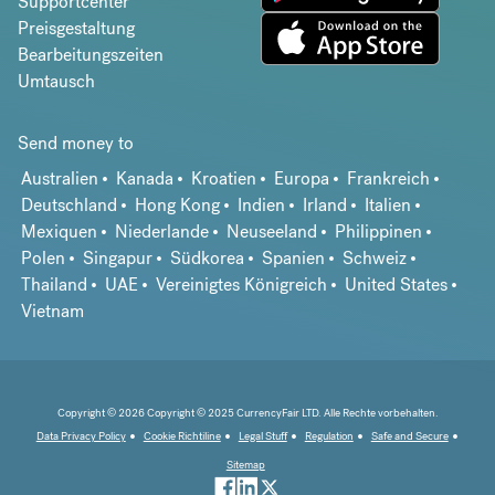
Supportcenter
Preisgestaltung
Bearbeitungszeiten
Umtausch
Send money to
Australien
Kanada
Kroatien
Europa
Frankreich
Deutschland
Hong Kong
Indien
Irland
Italien
Mexiquen
Niederlande
Neuseeland
Philippinen
Polen
Singapur
Südkorea
Spanien
Schweiz
Thailand
UAE
Vereinigtes Königreich
United States
Vietnam
Copyright © 2026 Copyright © 2025 CurrencyFair LTD. Alle Rechte vorbehalten.
Data Privacy Policy
Cookie Richtiline
Legal Stuff
Regulation
Safe and Secure
Sitemap