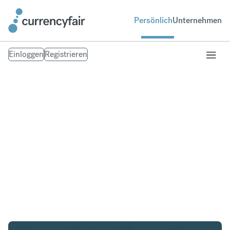
Persönlich
Unternehmen
Einloggen
Registrieren
ZAR in IDR
Umtausch Südafrikanischer Rand in Indonesian
Rupiah