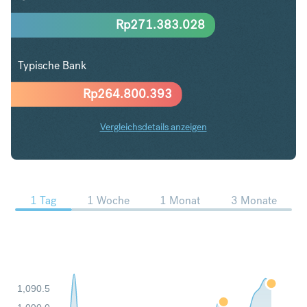
Rp
271.383.028
Typische Bank
Rp
264.800.393
Vergleichsdetails anzeigen
ZAR in IDR Trends
1 Tag
1 Woche
1 Monat
3 Monate
1,090.5