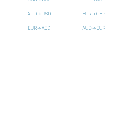
AUD
USD
EUR
GBP
arrow_forward
arrow_forward
EUR
AED
AUD
EUR
arrow_forward
arrow_forward