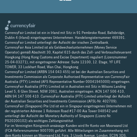
CurrencyFair Limited ist ein in Irland mit Sitz in 91 Pembroke Road, Ballsbridge,
Dublin 4 (Irland) eingetragenes Unternehmen. Handelsregisternummer 469391.
CurrencyFair Limited unterliegt der Aufsicht der irischen Zentralbank.
CurrencyFair Asia Limited ist als Geldwechselunternehmen (Money Service
Operator) gemäß Abschnitt 30, Kapitel 615 durch das Zoll- und Verbrauchsteueramt
Hongkong (Hong Kong Customs and Excise Department) reguliert (Lizenznummer
25-04-03271), mit eingetragener Adresse: Suite 12100, 12. Etage, YF LIFE
TOWER, 33 Lockhart Road, Wan Chai, Hongkong.
CurrencyFair Limited (ARBN 154 043 455) ist bei der Australian Securities and
Investments Commission als Corporate Authorised Representative von CurrencyFair
Australia (PTY) Limited (AFS Representative Number 00041945000) eingetragen.
CurrencyFair Australia (PTY) Limited ist in Australien mit Sitz in Milsons Landing
Level 5, 6 Glen Street, NSW 2061, Australien eingetragen. ACN 147 506 410,
ABN 94 147 506 410. CurrencyFair Australia (PTY) Limited unterliegt der Aufsicht
der Australian Securities and Investments Commission (AFSL-Nr. 402709).
CurrencyFair (Singapore) Pte Ltd ist ein in Singapur eingetragenes Unternehmen mit
der registrierten Adresse 1 Robinson Road #17-00 Aia Tower 048542 und
unterliegt der Aufsicht der Monetary Authority of Singapore (Lizenz-Nr.
PS20200102) als wichtiges Zahlungsinstitut.
Für im Vereinigten Königreich ansässige Kunden wird Ihr Konto von Moorwand Ltd
(FCA-Referenznummer 900709) geführt. Alle Mitteilungen im Zusammenhang mit
dem Konto können an Moorwand Ltd, Fora, 3 Lloyds Avenue, London, EC3N 3DS,