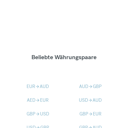
Beliebte Währungspaare
EUR
AUD
AUD
GBP
arrow_forward
arrow_forward
AED
EUR
USD
AUD
arrow_forward
arrow_forward
GBP
USD
GBP
EUR
arrow_forward
arrow_forward
USD
GBP
GBP
AUD
arrow_forward
arrow_forward