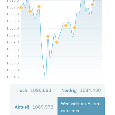
1,090.0
1,089.5
1,089.0
1,088.5
1,088.0
1,087.5
1,087.0
1,086.5
1,086.0
1,085.5
1,085.0
1,084.5
Hoch
1090.893
Niedrig
1084.430
Wechselkurs-Alarm
Aktuell
1089.972
einrichten