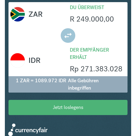
DU ÜBERWEIST
ZAR
R
249.000,00
DER EMPFÄNGER
ERHÄLT
IDR
Rp
271.383.028
1 ZAR = 1089.972 IDR
Alle Gebühren
inbegriffen
Jetzt loslegens