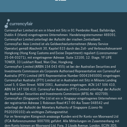
CurrencyFair Limited ist ein in Irland mit Sitz in 91 Pembroke Road, Ballsbridge,
Dublin 4 (Irland) eingetragenes Unternehmen. Handelsregisternummer 469391.
CurrencyFair Limited unterliegt der Aufsicht der irischen Zentralbank.
CurrencyFair Asia Limited ist als Geldwechselunternehmen (Money Service
Operator) gemäß Abschnitt 30, Kapitel 615 durch das Zoll- und Verbrauchsteueramt
Hongkong (Hong Kong Customs and Excise Department) reguliert (Lizenznummer
25-04-03271), mit eingetragener Adresse: Suite 12100, 12. Etage, YF LIFE
TOWER, 33 Lockhart Road, Wan Chai, Hongkong.
CurrencyFair Limited (ARBN 154 043 455) ist bei der Australian Securities and
Investments Commission als Corporate Authorised Representative von CurrencyFair
Australia (PTY) Limited (AFS Representative Number 00041945000) eingetragen.
CurrencyFair Australia (PTY) Limited ist in Australien mit Sitz in Milsons Landing
Level 5, 6 Glen Street, NSW 2061, Australien eingetragen. ACN 147 506 410,
ABN 94 147 506 410. CurrencyFair Australia (PTY) Limited unterliegt der Aufsicht
der Australian Securities and Investments Commission (AFSL-Nr. 402709).
CurrencyFair (Singapore) Pte Ltd ist ein in Singapur eingetragenes Unternehmen mit
der registrierten Adresse 1 Robinson Road #17-00 Aia Tower 048542 und
unterliegt der Aufsicht der Monetary Authority of Singapore (Lizenz-Nr.
PS20200102) als wichtiges Zahlungsinstitut.
Für im Vereinigten Königreich ansässige Kunden wird Ihr Konto von Moorwand Ltd
(FCA-Referenznummer 900709) geführt. Alle Mitteilungen im Zusammenhang mit
dem Konto können an Moorwand Ltd, Fora, 3 Lloyds Avenue, London, EC3N 3DS,