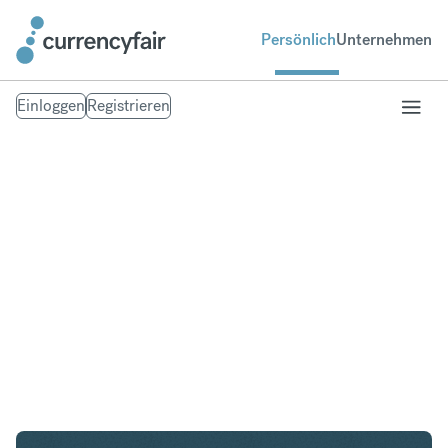
Persönlich
Unternehmen
Einloggen
Registrieren
ZAR in IDR
Umtausch Südafrikanischer Rand in Indonesian
Rupiah