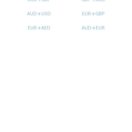
AUD
USD
EUR
GBP
arrow_forward
arrow_forward
EUR
AED
AUD
EUR
arrow_forward
arrow_forward