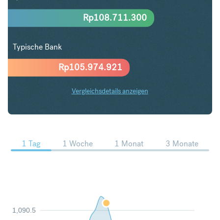
Rp
108.711.300
Typische Bank
Rp
105.974.921
Vergleichsdetails anzeigen
ZAR in IDR Trends
1 Tag
1 Woche
1 Monat
3 Monate
1,090.5