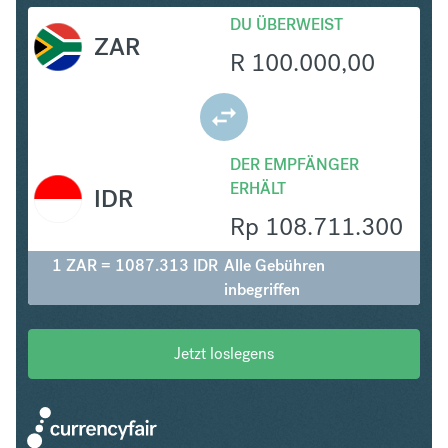
DU ÜBERWEIST
ZAR
R
100.000,00
DER EMPFÄNGER
ERHÄLT
IDR
Rp
108.711.300
1 ZAR = 1087.313 IDR
Alle Gebühren
inbegriffen
Jetzt loslegens