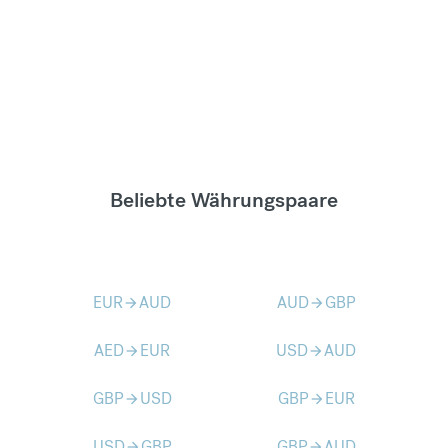
Beliebte Währungspaare
EUR
AUD
AUD
GBP
arrow_forward
arrow_forward
AED
EUR
USD
AUD
arrow_forward
arrow_forward
GBP
USD
GBP
EUR
arrow_forward
arrow_forward
USD
GBP
GBP
AUD
arrow_forward
arrow_forward