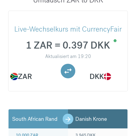
Live-Wechselkurs mit CurrencyFair
1 ZAR = 0.397 DKK
Aktualisiert am
19:20
ZAR
DKK
South African Rand
Danish Krone
10.000
ZAR
3.945
DKK