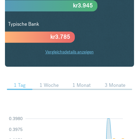
kr
3.945
Typische Bank
kr
3.785
Vergleichsdetails anzeigen
ZAR in DKK Trends
1 Tag
1 Woche
1 Monat
3 Monate
0.3980
0.3975