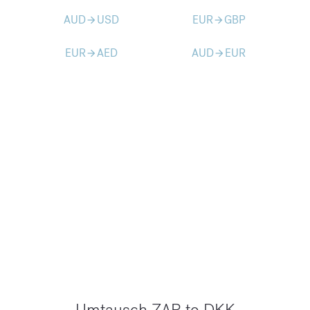
AUD
USD
EUR
GBP
arrow_forward
arrow_forward
EUR
AED
AUD
EUR
arrow_forward
arrow_forward
Umtausch ZAR to DKK