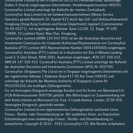
CurrencyFair Limited ist ein in Irland mit Sitz in 91 Pembroke Road, Ballsbridge,
Dublin 4 (Irland) eingetragenes Unternehmen. Handelsregisternummer 469391.
CurrencyFair Limited unterliegt der Aufsicht der irischen Zentralbank.
CurrencyFair Asia Limited ist als Geldwechselunternehmen (Money Service
Operator) gemäß Abschnitt 30, Kapitel 615 durch das Zoll- und Verbrauchsteueramt
Hongkong (Hong Kong Customs and Excise Department) reguliert (Lizenznummer
25-04-03271), mit eingetragener Adresse: Suite 12100, 12. Etage, YF LIFE
TOWER, 33 Lockhart Road, Wan Chai, Hongkong.
CurrencyFair Limited (ARBN 154 043 455) ist bei der Australian Securities and
Investments Commission als Corporate Authorised Representative von CurrencyFair
Australia (PTY) Limited (AFS Representative Number 00041945000) eingetragen.
CurrencyFair Australia (PTY) Limited ist in Australien mit Sitz in Milsons Landing
Level 5, 6 Glen Street, NSW 2061, Australien eingetragen. ACN 147 506 410,
ABN 94 147 506 410. CurrencyFair Australia (PTY) Limited unterliegt der Aufsicht
der Australian Securities and Investments Commission (AFSL-Nr. 402709).
CurrencyFair (Singapore) Pte Ltd ist ein in Singapur eingetragenes Unternehmen mit
der registrierten Adresse 1 Robinson Road #17-00 Aia Tower 048542 und
unterliegt der Aufsicht der Monetary Authority of Singapore (Lizenz-Nr.
PS20200102) als wichtiges Zahlungsinstitut.
Für im Vereinigten Königreich ansässige Kunden wird Ihr Konto von Moorwand Ltd
(FCA-Referenznummer 900709) geführt. Alle Mitteilungen im Zusammenhang mit
dem Konto können an Moorwand Ltd, Fora, 3 Lloyds Avenue, London, EC3N 3DS,
Vereinigtes Königreich, geschickt werden.
CurrencyFair Limited ist ein reglementiertes Zahlungsinstitut und bietet keine
Finanz-, Rechts- oder Steuerberatung an. Wir empfehlen Ihnen, vor finanziellen
Entscheidungen eine unabhängige Finanz-, Rechts- und Steuerberatung zu
konsultieren. Copyright © 2010 - 2025 CurrencyFair LTD. Alle Rechte vorbehalten.