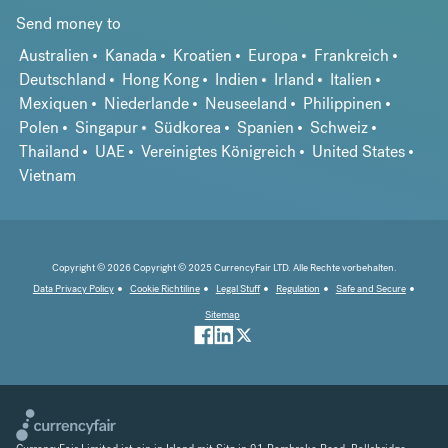
Send money to
Australien
Kanada
Kroatien
Europa
Frankreich
Deutschland
Hong Kong
Indien
Irland
Italien
Mexiquen
Niederlande
Neuseeland
Philippinen
Polen
Singapur
Südkorea
Spanien
Schweiz
Thailand
UAE
Vereinigtes Königreich
United States
Vietnam
Copyright © 2026 Copyright © 2025 CurrencyFair LTD. Alle Rechte vorbehalten.
Data Privacy Policy
Cookie Richtiline
Legal Stuff
Regulation
Safe and Secure
Sitemap