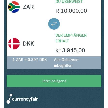
DU ÜBERWEIST
ZAR
R
10.000,00
DER EMPFÄNGER
ERHÄLT
DKK
kr
3.945,00
1 ZAR = 0.397 DKK
Alle Gebühren
inbegriffen
Jetzt loslegens