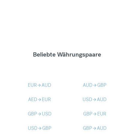
Beliebte Währungspaare
EUR
AUD
AUD
GBP
arrow_forward
arrow_forward
AED
EUR
USD
AUD
arrow_forward
arrow_forward
GBP
USD
GBP
EUR
arrow_forward
arrow_forward
USD
GBP
GBP
AUD
arrow_forward
arrow_forward