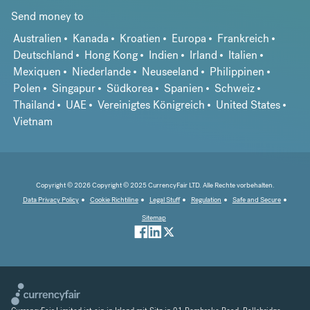
Send money to
Australien
Kanada
Kroatien
Europa
Frankreich
Deutschland
Hong Kong
Indien
Irland
Italien
Mexiquen
Niederlande
Neuseeland
Philippinen
Polen
Singapur
Südkorea
Spanien
Schweiz
Thailand
UAE
Vereinigtes Königreich
United States
Vietnam
Copyright © 2026 Copyright © 2025 CurrencyFair LTD. Alle Rechte vorbehalten.
Data Privacy Policy
Cookie Richtiline
Legal Stuff
Regulation
Safe and Secure
Sitemap