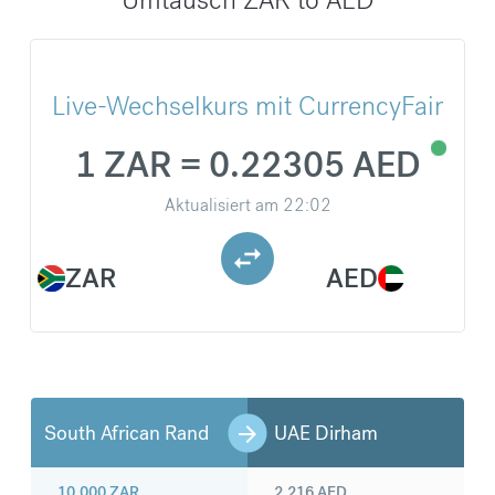
Live-Wechselkurs mit CurrencyFair
1 ZAR = 0.22305 AED
Aktualisiert am
22:02
ZAR
AED
South African Rand
UAE Dirham
10.000
ZAR
2.216
AED