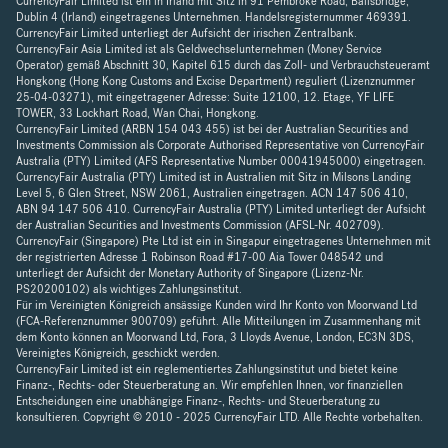
CurrencyFair Limited ist ein in Irland mit Sitz in 91 Pembroke Road, Ballsbridge,
Dublin 4 (Irland) eingetragenes Unternehmen. Handelsregisternummer 469391.
CurrencyFair Limited unterliegt der Aufsicht der irischen Zentralbank.
CurrencyFair Asia Limited ist als Geldwechselunternehmen (Money Service
Operator) gemäß Abschnitt 30, Kapitel 615 durch das Zoll- und Verbrauchsteueramt
Hongkong (Hong Kong Customs and Excise Department) reguliert (Lizenznummer
25-04-03271), mit eingetragener Adresse: Suite 12100, 12. Etage, YF LIFE
TOWER, 33 Lockhart Road, Wan Chai, Hongkong.
CurrencyFair Limited (ARBN 154 043 455) ist bei der Australian Securities and
Investments Commission als Corporate Authorised Representative von CurrencyFair
Australia (PTY) Limited (AFS Representative Number 00041945000) eingetragen.
CurrencyFair Australia (PTY) Limited ist in Australien mit Sitz in Milsons Landing
Level 5, 6 Glen Street, NSW 2061, Australien eingetragen. ACN 147 506 410,
ABN 94 147 506 410. CurrencyFair Australia (PTY) Limited unterliegt der Aufsicht
der Australian Securities and Investments Commission (AFSL-Nr. 402709).
CurrencyFair (Singapore) Pte Ltd ist ein in Singapur eingetragenes Unternehmen mit
der registrierten Adresse 1 Robinson Road #17-00 Aia Tower 048542 und
unterliegt der Aufsicht der Monetary Authority of Singapore (Lizenz-Nr.
PS20200102) als wichtiges Zahlungsinstitut.
Für im Vereinigten Königreich ansässige Kunden wird Ihr Konto von Moorwand Ltd
(FCA-Referenznummer 900709) geführt. Alle Mitteilungen im Zusammenhang mit
dem Konto können an Moorwand Ltd, Fora, 3 Lloyds Avenue, London, EC3N 3DS,
Vereinigtes Königreich, geschickt werden.
CurrencyFair Limited ist ein reglementiertes Zahlungsinstitut und bietet keine
Finanz-, Rechts- oder Steuerberatung an. Wir empfehlen Ihnen, vor finanziellen
Entscheidungen eine unabhängige Finanz-, Rechts- und Steuerberatung zu
konsultieren. Copyright © 2010 - 2025 CurrencyFair LTD. Alle Rechte vorbehalten.