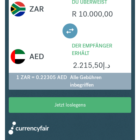
DU ÜBERWEIST
ZAR
R
10.000,00
DER EMPFÄNGER
ERHÄLT
AED
2.215,50
د.إ
1 ZAR = 0.22305 AED
Alle Gebühren
inbegriffen
Jetzt loslegens