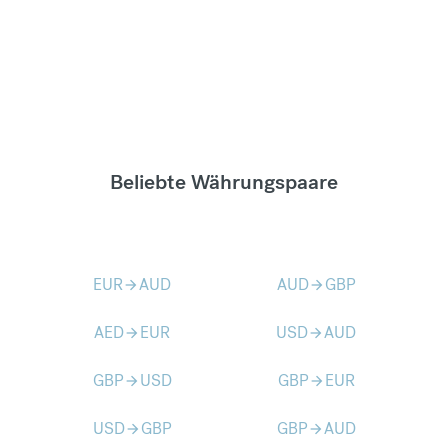
Beliebte Währungspaare
EUR
AUD
AUD
GBP
arrow_forward
arrow_forward
AED
EUR
USD
AUD
arrow_forward
arrow_forward
GBP
USD
GBP
EUR
arrow_forward
arrow_forward
USD
GBP
GBP
AUD
arrow_forward
arrow_forward