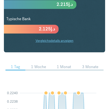
2.215
د.إ
Typische Bank
2.125
د.إ
Vergleichsdetails anzeigen
ZAR in AED Trends
1 Tag
1 Woche
1 Monat
3 Monate
0.2240
0.2238