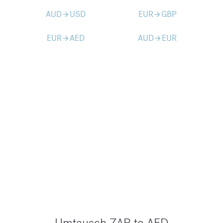
AUD
USD
EUR
GBP
arrow_forward
arrow_forward
EUR
AED
AUD
EUR
arrow_forward
arrow_forward
Umtausch ZAR to AED