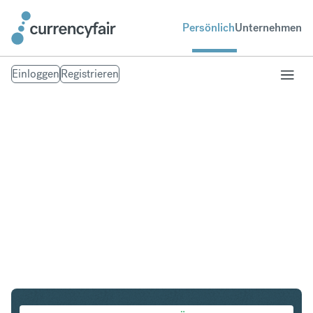
Persönlich
Unternehmen
Einloggen
Registrieren
ZAR in AED
Umtausch Südafrikanischer Rand in UAE Dirham